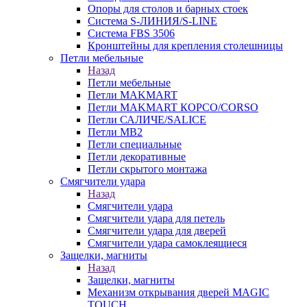
Опоры для столов и барных стоек
Система S-ЛИНИЯ/S-LINE
Система FBS 3506
Кронштейны для крепления столешницы
Петли мебельные
Назад
Петли мебельные
Петли MAKMART
Петли MAKMART КОРСО/CORSO
Петли САЛИЧЕ/SALICE
Петли MB2
Петли специальные
Петли декоративные
Петли скрытого монтажа
Смягчители удара
Назад
Смягчители удара
Смягчители удара для петель
Смягчители удара для дверей
Cмягчители удара самоклеящиеся
Защелки, магниты
Назад
Защелки, магниты
Механизм открывания дверей MAGIC
TOUCH