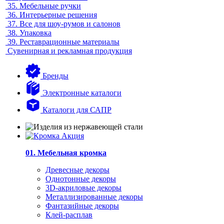
35.
Мебельные ручки
36.
Интерьерные решения
37.
Все для шоу-румов и салонов
38.
Упаковка
39.
Реставрационные материалы
Сувенирная и рекламная продукция
Бренды
Электронные каталоги
Каталоги для САПР
01. Мебельная кромка
Древесные декоры
Однотонные декоры
3D-акриловые декоры
Металлизированные декоры
Фантазийные декоры
Клей-расплав