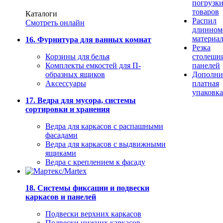
погрузк
товаров
Каталоги
Распил
Смотреть онлайн
длинном
материа
16. Фурнитура для ванных комнат
Резка
Корзины для белья
столешн
Комплекты емкостей для П-
панелей
образных ящиков
Дополни
Аксессуары
платная
упаковка
17. Ведра для мусора, системы
сортировки и хранения
Ведра для каркасов с распашными
фасадами
Ведра для каркасов с выдвижными
ящиками
Ведра с креплением к фасаду
18. Системы фиксации и подвески
каркасов и панелей
Подвески верхних каркасов
Подвески нижних каркасов