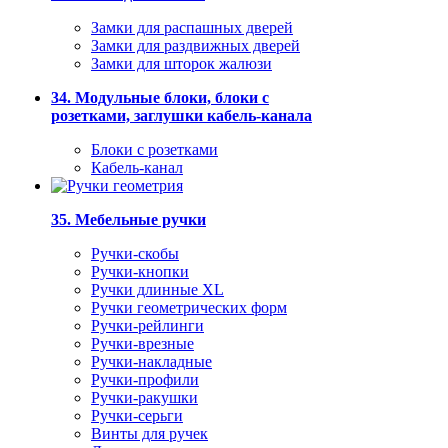
Замки для распашных дверей
Замки для раздвижных дверей
Замки для шторок жалюзи
34. Модульные блоки, блоки с
розетками, заглушки кабель-канала
Блоки с розетками
Кабель-канал
35. Мебельные ручки
Ручки-скобы
Ручки-кнопки
Ручки длинные XL
Ручки геометрических форм
Ручки-рейлинги
Ручки-врезные
Ручки-накладные
Ручки-профили
Ручки-ракушки
Ручки-серьги
Винты для ручек