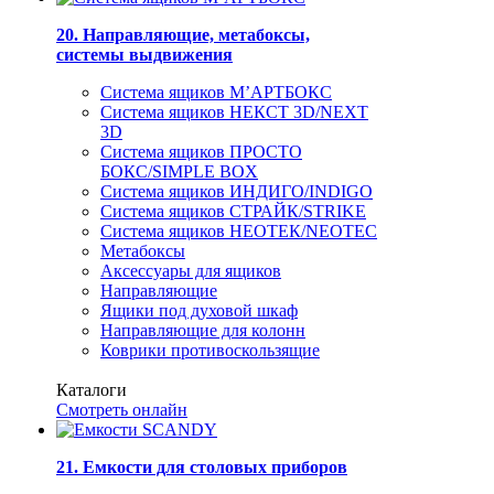
20. Направляющие, метабоксы,
системы выдвижения
Система ящиков М’АРТБОКС
Система ящиков НЕКСТ 3D/NEXT
3D
Система ящиков ПРОСТО
БОКС/SIMPLE BOX
Система ящиков ИНДИГО/INDIGO
Система ящиков СТРАЙК/STRIKE
Система ящиков НЕОТЕК/NEOTEC
Метабоксы
Аксессуары для ящиков
Направляющие
Ящики под духовой шкаф
Направляющие для колонн
Коврики противоскользящие
Каталоги
Смотреть онлайн
21. Емкости для столовых приборов