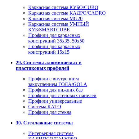
Каркасная система КУБО/CUBO
Каркасная система КАДРО/CADRO
Каркасная система MG20
Каркасная система УМНЫЙ
КУБ/SMARTCUBE
Профили для каркасных
конструкций 35x35, 50x50
Профили для каркасных
конструкций 15х15
29. Системы алюминиевых и
пластиковых профилей
Профили с внутренним
закруглением ГОЛА/GOLA
Профили для нижних баз
Профили для стеновых панелей
Профили универсальные
Система КАТО
Профили для стекла
30. Стеллажные системы
Интерьерная система
КАЛИПСО/CALYPSO