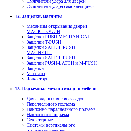
Смягчители удара для дверей
Cмягчители удара самоклеящиеся
12. Защелки, магниты
Механизм открывания дверей
MAGIC TOUCH
Защёлки PUSH MECHANICAL
Защелки T-PUSH
Защелки SALICE PUSH
MAGNETIC
Защелки SALICE PUSH
Защелки PUSH-LATCH и M-PUSH
Защелки
Магниты
Фиксаторы
13. Подъемные механизмы для мебели
Для складных вверх фасадов
Параллельного подъема
Наклонно-параллельного подъема
Наклонного подъема
Секретерные
Системы вертикального
открывания дверей