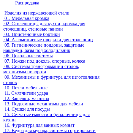
Распродажа
Изделия из нержавеющей стали
01.
Мебельная кромка
02.
Столешницы для кухни, кромка для
столешниц, стеновые панели
03.
Пристеночные бортики
04.
Алюминиевые профили для столешниц
05.
Гигиенические поддоны, защитные
накладки, базы под холодильник
06.
Цокольные системы
07.
Ножки под цоколь, опорные, колеса
08.
Системы трансформации столов,
механизмы поворота
09.
Механизмы и фурнитура для изготовления
столов
10.
Петли мебельные
11.
Смягчители удара
12.
Защелки, магниты
13.
Подъемные механизмы для мебели
14.
Сушки для посуды
15.
Сетчатые емкости и бутылочницы для
кухни
16.
Фурнитура для ванных комнат
17.
Ведра для мусора, системы сортировки и