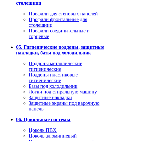
столешниц
Профили для стеновых панелей
Профили фронтальные для
столешниц
Профили соединительные и
торцевые
05. Гигиенические поддоны, защитные
накладки, базы под холодильник
Поддоны металлические
гигиенические
Поддоны пластиковые
гигиенические
Базы под холодильник
Лотки под стиральную машину
Защитные накладки
Защитные экраны под варочную
панель
06. Цокольные системы
Цоколь ПВХ
Цоколь алюминиевый