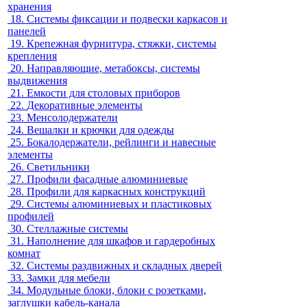
хранения
18.
Системы фиксации и подвески каркасов и
панелей
19.
Крепежная фурнитура, стяжки, системы
крепления
20.
Направляющие, метабоксы, системы
выдвижения
21.
Емкости для столовых приборов
22.
Декоративные элементы
23.
Менсолодержатели
24.
Вешалки и крючки для одежды
25.
Бокалодержатели, рейлинги и навесные
элементы
26.
Светильники
27.
Профили фасадные алюминиевые
28.
Профили для каркасных конструкций
29.
Системы алюминиевых и пластиковых
профилей
30.
Стеллажные системы
31.
Наполнение для шкафов и гардеробных
комнат
32.
Системы раздвижных и складных дверей
33.
Замки для мебели
34.
Модульные блоки, блоки с розетками,
заглушки кабель-канала