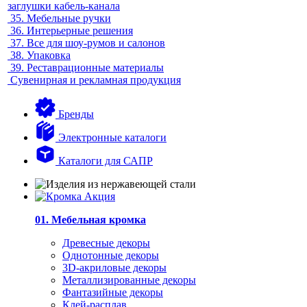
заглушки кабель-канала
35.
Мебельные ручки
36.
Интерьерные решения
37.
Все для шоу-румов и салонов
38.
Упаковка
39.
Реставрационные материалы
Сувенирная и рекламная продукция
Бренды
Электронные каталоги
Каталоги для САПР
01. Мебельная кромка
Древесные декоры
Однотонные декоры
3D-акриловые декоры
Металлизированные декоры
Фантазийные декоры
Клей-расплав