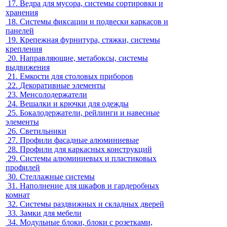
17.
Ведра для мусора, системы сортировки и
хранения
18.
Системы фиксации и подвески каркасов и
панелей
19.
Крепежная фурнитура, стяжки, системы
крепления
20.
Направляющие, метабоксы, системы
выдвижения
21.
Емкости для столовых приборов
22.
Декоративные элементы
23.
Менсолодержатели
24.
Вешалки и крючки для одежды
25.
Бокалодержатели, рейлинги и навесные
элементы
26.
Светильники
27.
Профили фасадные алюминиевые
28.
Профили для каркасных конструкций
29.
Системы алюминиевых и пластиковых
профилей
30.
Стеллажные системы
31.
Наполнение для шкафов и гардеробных
комнат
32.
Системы раздвижных и складных дверей
33.
Замки для мебели
34.
Модульные блоки, блоки с розетками,