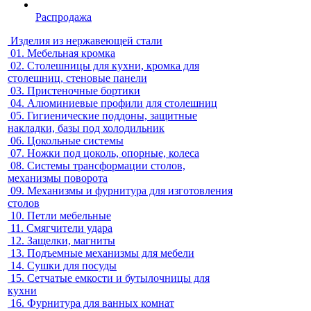
Распродажа
Изделия из нержавеющей стали
01.
Мебельная кромка
02.
Столешницы для кухни, кромка для
столешниц, стеновые панели
03.
Пристеночные бортики
04.
Алюминиевые профили для столешниц
05.
Гигиенические поддоны, защитные
накладки, базы под холодильник
06.
Цокольные системы
07.
Ножки под цоколь, опорные, колеса
08.
Системы трансформации столов,
механизмы поворота
09.
Механизмы и фурнитура для изготовления
столов
10.
Петли мебельные
11.
Смягчители удара
12.
Защелки, магниты
13.
Подъемные механизмы для мебели
14.
Сушки для посуды
15.
Сетчатые емкости и бутылочницы для
кухни
16.
Фурнитура для ванных комнат