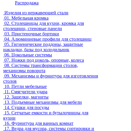
Распродажа
Изделия из нержавеющей стали
01.
Мебельная кромка
02.
Столешницы для кухни, кромка для
столешниц, стеновые панели
03.
Пристеночные бортики
04.
Алюминиевые профили для столешниц
05.
Гигиенические поддоны, защитные
накладки, базы под холодильник
06.
Цокольные системы
07.
Ножки под цоколь, опорные, колеса
08.
Системы трансформации столов,
механизмы поворота
09.
Механизмы и фурнитура для изготовления
столов
10.
Петли мебельные
11.
Смягчители удара
12.
Защелки, магниты
13.
Подъемные механизмы для мебели
14.
Сушки для посуды
15.
Сетчатые емкости и бутылочницы для
кухни
16.
Фурнитура для ванных комнат
17.
Ведра для мусора, системы сортировки и