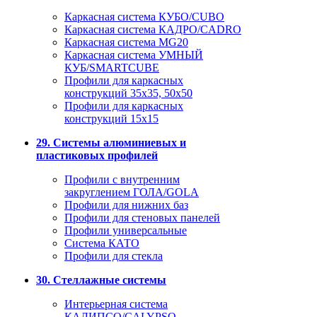
Каркасная система КУБО/CUBO
Каркасная система КАДРО/CADRO
Каркасная система MG20
Каркасная система УМНЫЙ
КУБ/SMARTCUBE
Профили для каркасных
конструкций 35x35, 50x50
Профили для каркасных
конструкций 15х15
29. Системы алюминиевых и
пластиковых профилей
Профили с внутренним
закруглением ГОЛА/GOLA
Профили для нижних баз
Профили для стеновых панелей
Профили универсальные
Система КАТО
Профили для стекла
30. Стеллажные системы
Интерьерная система
КАЛИПСО/CALYPSO