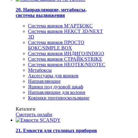
20. Направляющие, метабоксы,
системы выдвижения
Система ящиков М’АРТБОКС
Система ящиков НЕКСТ 3D/NEXT
3D
Система ящиков ПРОСТО
БОКС/SIMPLE BOX
Система ящиков ИНДИГО/INDIGO
Система ящиков СТРАЙК/STRIKE
Система ящиков НЕОТЕК/NEOTEC
Метабоксы
Аксессуары для ящиков
Направляющие
Ящики под духовой шкаф
Направляющие для колонн
Коврики противоскользящие
Каталоги
Смотреть онлайн
21. Емкости для столовых приборов