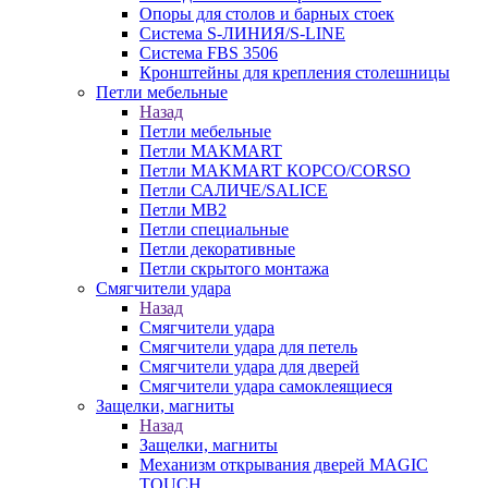
Опоры для столов и барных стоек
Система S-ЛИНИЯ/S-LINE
Система FBS 3506
Кронштейны для крепления столешницы
Петли мебельные
Назад
Петли мебельные
Петли MAKMART
Петли MAKMART КОРСО/CORSO
Петли САЛИЧЕ/SALICE
Петли MB2
Петли специальные
Петли декоративные
Петли скрытого монтажа
Смягчители удара
Назад
Смягчители удара
Смягчители удара для петель
Смягчители удара для дверей
Cмягчители удара самоклеящиеся
Защелки, магниты
Назад
Защелки, магниты
Механизм открывания дверей MAGIC
TOUCH