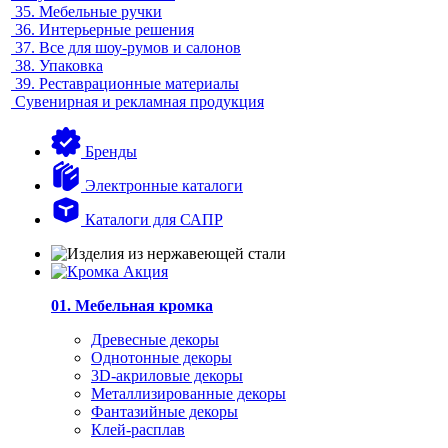
35.
Мебельные ручки
36.
Интерьерные решения
37.
Все для шоу-румов и салонов
38.
Упаковка
39.
Реставрационные материалы
Сувенирная и рекламная продукция
Бренды
Электронные каталоги
Каталоги для САПР
01. Мебельная кромка
Древесные декоры
Однотонные декоры
3D-акриловые декоры
Металлизированные декоры
Фантазийные декоры
Клей-расплав