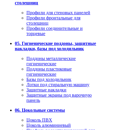
столешниц
Профили для стеновых панелей
Профили фронтальные для
столешниц
Профили соединительные и
торцевые
05. Гигиенические поддоны, защитные
накладки, базы под холодильник
Поддоны металлические
гигиенические
Поддоны пластиковые
гигиенические
Базы под холодильник
Лотки под стиральную машину
Защитные накладки
Защитные экраны под варочную
панель
06. Цокольные системы
Цоколь ПВХ
Цоколь алюминиевый