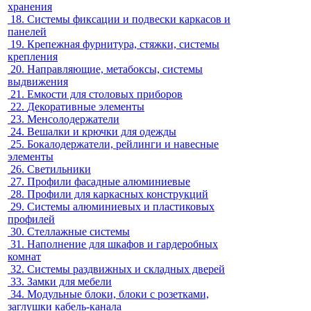
хранения
18.
Системы фиксации и подвески каркасов и
панелей
19.
Крепежная фурнитура, стяжки, системы
крепления
20.
Направляющие, метабоксы, системы
выдвижения
21.
Емкости для столовых приборов
22.
Декоративные элементы
23.
Менсолодержатели
24.
Вешалки и крючки для одежды
25.
Бокалодержатели, рейлинги и навесные
элементы
26.
Светильники
27.
Профили фасадные алюминиевые
28.
Профили для каркасных конструкций
29.
Системы алюминиевых и пластиковых
профилей
30.
Стеллажные системы
31.
Наполнение для шкафов и гардеробных
комнат
32.
Системы раздвижных и складных дверей
33.
Замки для мебели
34.
Модульные блоки, блоки с розетками,
заглушки кабель-канала