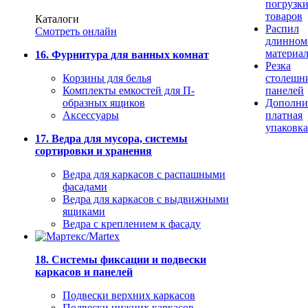
погрузк
товаров
Каталоги
Распил
Смотреть онлайн
длинном
материа
16. Фурнитура для ванных комнат
Резка
Корзины для белья
столешн
Комплекты емкостей для П-
панелей
образных ящиков
Дополни
Аксессуары
платная
упаковка
17. Ведра для мусора, системы
сортировки и хранения
Ведра для каркасов с распашными
фасадами
Ведра для каркасов с выдвижными
ящиками
Ведра с креплением к фасаду
18. Системы фиксации и подвески
каркасов и панелей
Подвески верхних каркасов
Подвески нижних каркасов