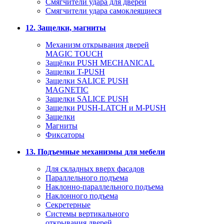
Смягчители удара для дверей
Cмягчители удара самоклеящиеся
12. Защелки, магниты
Механизм открывания дверей
MAGIC TOUCH
Защёлки PUSH MECHANICAL
Защелки T-PUSH
Защелки SALICE PUSH
MAGNETIC
Защелки SALICE PUSH
Защелки PUSH-LATCH и M-PUSH
Защелки
Магниты
Фиксаторы
13. Подъемные механизмы для мебели
Для складных вверх фасадов
Параллельного подъема
Наклонно-параллельного подъема
Наклонного подъема
Секретерные
Системы вертикального
открывания дверей