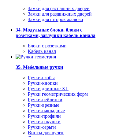
Замки для распашных дверей
Замки для раздвижных дверей
Замки для шторок жалюзи
34. Модульные блоки, блоки с
розетками, заглушки кабель-канала
Блоки с розетками
Кабель-канал
35. Мебельные ручки
Ручки-скобы
Ручки-кнопки
Ручки длинные XL
Ручки геометрических форм
Ручки-рейлинги
Ручки-врезные
Ручки-накладные
Ручки-профили
Ручки-ракушки
Ручки-серьги
Винты для ручек