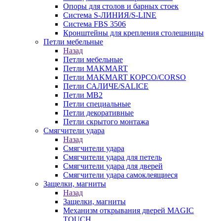
Опоры для столов и барных стоек
Система S-ЛИНИЯ/S-LINE
Система FBS 3506
Кронштейны для крепления столешницы
Петли мебельные
Назад
Петли мебельные
Петли MAKMART
Петли MAKMART КОРСО/CORSO
Петли САЛИЧЕ/SALICE
Петли MB2
Петли специальные
Петли декоративные
Петли скрытого монтажа
Смягчители удара
Назад
Смягчители удара
Смягчители удара для петель
Смягчители удара для дверей
Cмягчители удара самоклеящиеся
Защелки, магниты
Назад
Защелки, магниты
Механизм открывания дверей MAGIC
TOUCH