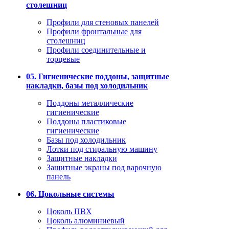
столешниц
Профили для стеновых панелей
Профили фронтальные для
столешниц
Профили соединительные и
торцевые
05. Гигиенические поддоны, защитные
накладки, базы под холодильник
Поддоны металлические
гигиенические
Поддоны пластиковые
гигиенические
Базы под холодильник
Лотки под стиральную машину
Защитные накладки
Защитные экраны под варочную
панель
06. Цокольные системы
Цоколь ПВХ
Цоколь алюминиевый