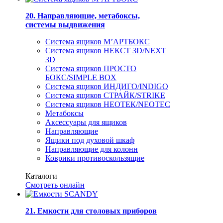
20. Направляющие, метабоксы,
системы выдвижения
Система ящиков М’АРТБОКС
Система ящиков НЕКСТ 3D/NEXT
3D
Система ящиков ПРОСТО
БОКС/SIMPLE BOX
Система ящиков ИНДИГО/INDIGO
Система ящиков СТРАЙК/STRIKE
Система ящиков НЕОТЕК/NEOTEC
Метабоксы
Аксессуары для ящиков
Направляющие
Ящики под духовой шкаф
Направляющие для колонн
Коврики противоскользящие
Каталоги
Смотреть онлайн
21. Емкости для столовых приборов