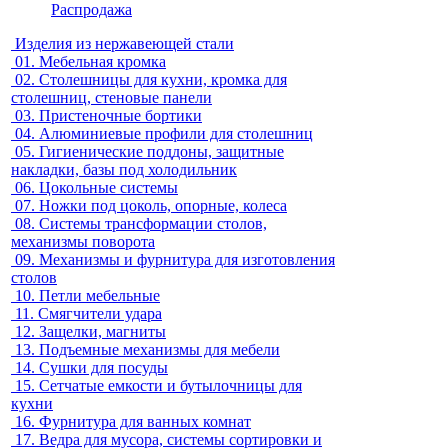
Распродажа
Изделия из нержавеющей стали
01.
Мебельная кромка
02.
Столешницы для кухни, кромка для
столешниц, стеновые панели
03.
Пристеночные бортики
04.
Алюминиевые профили для столешниц
05.
Гигиенические поддоны, защитные
накладки, базы под холодильник
06.
Цокольные системы
07.
Ножки под цоколь, опорные, колеса
08.
Системы трансформации столов,
механизмы поворота
09.
Механизмы и фурнитура для изготовления
столов
10.
Петли мебельные
11.
Смягчители удара
12.
Защелки, магниты
13.
Подъемные механизмы для мебели
14.
Сушки для посуды
15.
Сетчатые емкости и бутылочницы для
кухни
16.
Фурнитура для ванных комнат
17.
Ведра для мусора, системы сортировки и