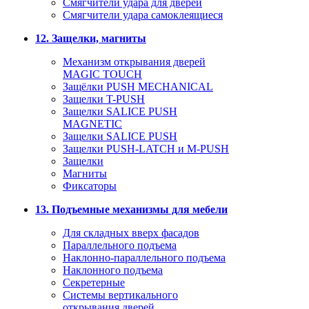
Смягчители удара для дверей
Cмягчители удара самоклеящиеся
12. Защелки, магниты
Механизм открывания дверей
MAGIC TOUCH
Защёлки PUSH MECHANICAL
Защелки T-PUSH
Защелки SALICE PUSH
MAGNETIC
Защелки SALICE PUSH
Защелки PUSH-LATCH и M-PUSH
Защелки
Магниты
Фиксаторы
13. Подъемные механизмы для мебели
Для складных вверх фасадов
Параллельного подъема
Наклонно-параллельного подъема
Наклонного подъема
Секретерные
Системы вертикального
открывания дверей