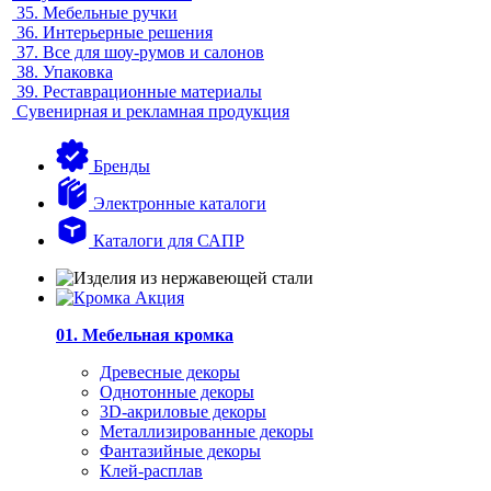
35.
Мебельные ручки
36.
Интерьерные решения
37.
Все для шоу-румов и салонов
38.
Упаковка
39.
Реставрационные материалы
Сувенирная и рекламная продукция
Бренды
Электронные каталоги
Каталоги для САПР
01. Мебельная кромка
Древесные декоры
Однотонные декоры
3D-акриловые декоры
Металлизированные декоры
Фантазийные декоры
Клей-расплав