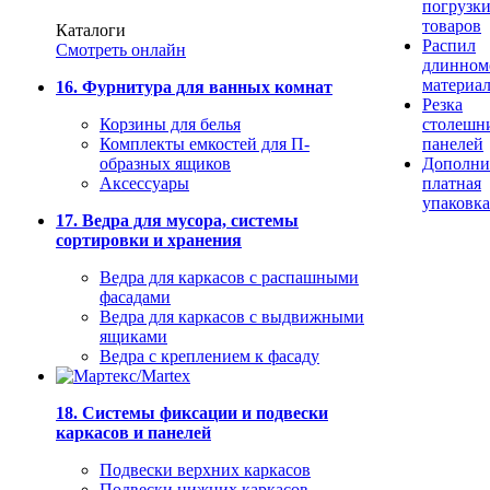
погрузк
товаров
Каталоги
Распил
Смотреть онлайн
длинном
материа
16. Фурнитура для ванных комнат
Резка
Корзины для белья
столешн
Комплекты емкостей для П-
панелей
образных ящиков
Дополни
Аксессуары
платная
упаковка
17. Ведра для мусора, системы
сортировки и хранения
Ведра для каркасов с распашными
фасадами
Ведра для каркасов с выдвижными
ящиками
Ведра с креплением к фасаду
18. Системы фиксации и подвески
каркасов и панелей
Подвески верхних каркасов
Подвески нижних каркасов