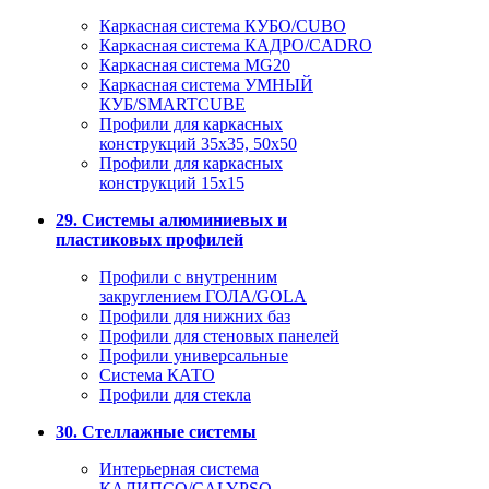
Каркасная система КУБО/CUBO
Каркасная система КАДРО/CADRO
Каркасная система MG20
Каркасная система УМНЫЙ
КУБ/SMARTCUBE
Профили для каркасных
конструкций 35x35, 50x50
Профили для каркасных
конструкций 15х15
29. Системы алюминиевых и
пластиковых профилей
Профили с внутренним
закруглением ГОЛА/GOLA
Профили для нижних баз
Профили для стеновых панелей
Профили универсальные
Система КАТО
Профили для стекла
30. Стеллажные системы
Интерьерная система
КАЛИПСО/CALYPSO