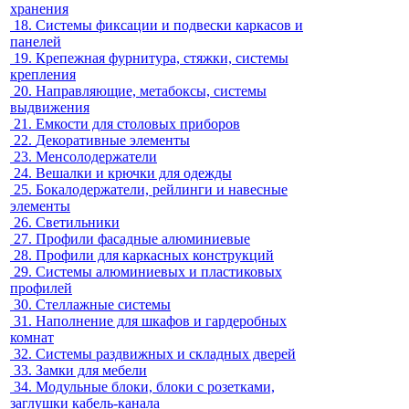
хранения
18.
Системы фиксации и подвески каркасов и
панелей
19.
Крепежная фурнитура, стяжки, системы
крепления
20.
Направляющие, метабоксы, системы
выдвижения
21.
Емкости для столовых приборов
22.
Декоративные элементы
23.
Менсолодержатели
24.
Вешалки и крючки для одежды
25.
Бокалодержатели, рейлинги и навесные
элементы
26.
Светильники
27.
Профили фасадные алюминиевые
28.
Профили для каркасных конструкций
29.
Системы алюминиевых и пластиковых
профилей
30.
Стеллажные системы
31.
Наполнение для шкафов и гардеробных
комнат
32.
Системы раздвижных и складных дверей
33.
Замки для мебели
34.
Модульные блоки, блоки с розетками,
заглушки кабель-канала