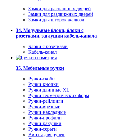
Замки для распашных дверей
Замки для раздвижных дверей
Замки для шторок жалюзи
34. Модульные блоки, блоки с
розетками, заглушки кабель-канала
Блоки с розетками
Кабель-канал
35. Мебельные ручки
Ручки-скобы
Ручки-кнопки
Ручки длинные XL
Ручки геометрических форм
Ручки-рейлинги
Ручки-врезные
Ручки-накладные
Ручки-профили
Ручки-ракушки
Ручки-серьги
Винты для ручек