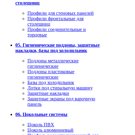
столешниц
Профили для стеновых панелей
Профили фронтальные для
столешниц
Профили соединительные и
торцевые
05. Гигиенические поддоны, защитные
накладки, базы под холодильник
Поддоны металлические
гигиенические
Поддоны пластиковые
гигиенические
Базы под холодильник
Лотки под стиральную машину
Защитные накладки
Защитные экраны под варочную
панель
06. Цокольные системы
Цоколь ПВХ
Цоколь алюминиевый