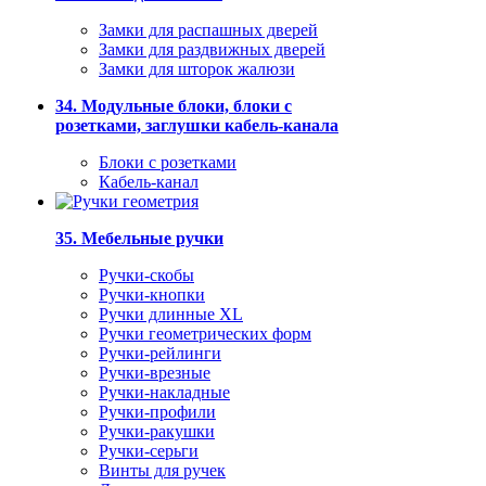
Замки для распашных дверей
Замки для раздвижных дверей
Замки для шторок жалюзи
34. Модульные блоки, блоки с
розетками, заглушки кабель-канала
Блоки с розетками
Кабель-канал
35. Мебельные ручки
Ручки-скобы
Ручки-кнопки
Ручки длинные XL
Ручки геометрических форм
Ручки-рейлинги
Ручки-врезные
Ручки-накладные
Ручки-профили
Ручки-ракушки
Ручки-серьги
Винты для ручек