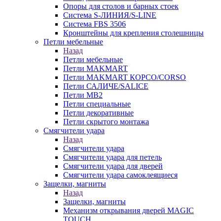
Опоры для столов и барных стоек
Система S-ЛИНИЯ/S-LINE
Система FBS 3506
Кронштейны для крепления столешницы
Петли мебельные
Назад
Петли мебельные
Петли MAKMART
Петли MAKMART КОРСО/CORSO
Петли САЛИЧЕ/SALICE
Петли MB2
Петли специальные
Петли декоративные
Петли скрытого монтажа
Смягчители удара
Назад
Смягчители удара
Смягчители удара для петель
Смягчители удара для дверей
Cмягчители удара самоклеящиеся
Защелки, магниты
Назад
Защелки, магниты
Механизм открывания дверей MAGIC
TOUCH