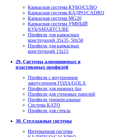
Каркасная система КУБО/CUBO
Каркасная система КАДРО/CADRO
Каркасная система MG20
Каркасная система УМНЫЙ
КУБ/SMARTCUBE
Профили для каркасных
конструкций 35x35, 50x50
Профили для каркасных
конструкций 15х15
29. Системы алюминиевых и
пластиковых профилей
Профили с внутренним
закруглением ГОЛА/GOLA
Профили для нижних баз
Профили для стеновых панелей
Профили универсальные
Система КАТО
Профили для стекла
30. Стеллажные системы
Интерьерная система
КАЛИПСО/CALYPSO