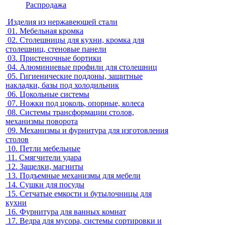
Распродажа
Изделия из нержавеющей стали
01.
Мебельная кромка
02.
Столешницы для кухни, кромка для
столешниц, стеновые панели
03.
Пристеночные бортики
04.
Алюминиевые профили для столешниц
05.
Гигиенические поддоны, защитные
накладки, базы под холодильник
06.
Цокольные системы
07.
Ножки под цоколь, опорные, колеса
08.
Системы трансформации столов,
механизмы поворота
09.
Механизмы и фурнитура для изготовления
столов
10.
Петли мебельные
11.
Смягчители удара
12.
Защелки, магниты
13.
Подъемные механизмы для мебели
14.
Сушки для посуды
15.
Сетчатые емкости и бутылочницы для
кухни
16.
Фурнитура для ванных комнат
17.
Ведра для мусора, системы сортировки и