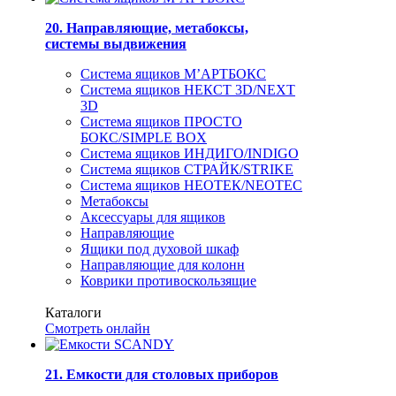
20. Направляющие, метабоксы,
системы выдвижения
Система ящиков М’АРТБОКС
Система ящиков НЕКСТ 3D/NEXT
3D
Система ящиков ПРОСТО
БОКС/SIMPLE BOX
Система ящиков ИНДИГО/INDIGO
Система ящиков СТРАЙК/STRIKE
Система ящиков НЕОТЕК/NEOTEC
Метабоксы
Аксессуары для ящиков
Направляющие
Ящики под духовой шкаф
Направляющие для колонн
Коврики противоскользящие
Каталоги
Смотреть онлайн
21. Емкости для столовых приборов