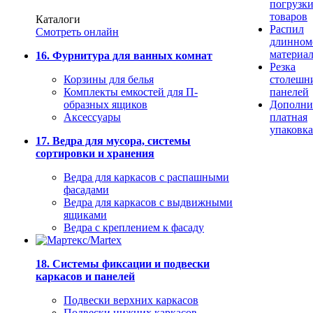
погрузк
товаров
Каталоги
Распил
Смотреть онлайн
длинном
материа
16. Фурнитура для ванных комнат
Резка
Корзины для белья
столешн
Комплекты емкостей для П-
панелей
образных ящиков
Дополни
Аксессуары
платная
упаковка
17. Ведра для мусора, системы
сортировки и хранения
Ведра для каркасов с распашными
фасадами
Ведра для каркасов с выдвижными
ящиками
Ведра с креплением к фасаду
18. Системы фиксации и подвески
каркасов и панелей
Подвески верхних каркасов
Подвески нижних каркасов