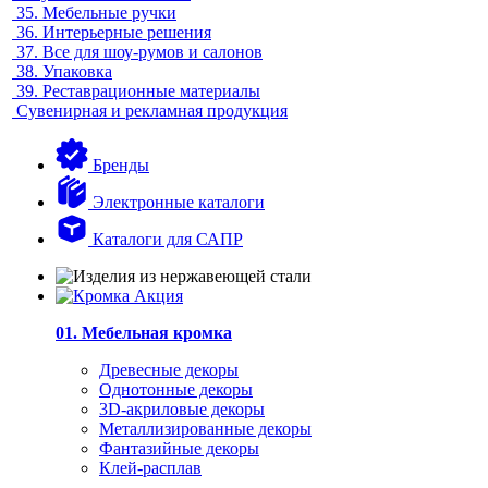
35.
Мебельные ручки
36.
Интерьерные решения
37.
Все для шоу-румов и салонов
38.
Упаковка
39.
Реставрационные материалы
Сувенирная и рекламная продукция
Бренды
Электронные каталоги
Каталоги для САПР
01. Мебельная кромка
Древесные декоры
Однотонные декоры
3D-акриловые декоры
Металлизированные декоры
Фантазийные декоры
Клей-расплав