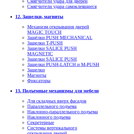
Смягчители удара для дверей
Cмягчители удара самоклеящиеся
12. Защелки, магниты
Механизм открывания дверей
MAGIC TOUCH
Защёлки PUSH MECHANICAL
Защелки T-PUSH
Защелки SALICE PUSH
MAGNETIC
Защелки SALICE PUSH
Защелки PUSH-LATCH и M-PUSH
Защелки
Магниты
Фиксаторы
13. Подъемные механизмы для мебели
Для складных вверх фасадов
Параллельного подъема
Наклонно-параллельного подъема
Наклонного подъема
Секретерные
Системы вертикального
открывания дверей