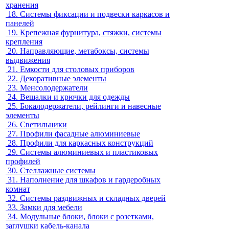
хранения
18.
Системы фиксации и подвески каркасов и
панелей
19.
Крепежная фурнитура, стяжки, системы
крепления
20.
Направляющие, метабоксы, системы
выдвижения
21.
Емкости для столовых приборов
22.
Декоративные элементы
23.
Менсолодержатели
24.
Вешалки и крючки для одежды
25.
Бокалодержатели, рейлинги и навесные
элементы
26.
Светильники
27.
Профили фасадные алюминиевые
28.
Профили для каркасных конструкций
29.
Системы алюминиевых и пластиковых
профилей
30.
Стеллажные системы
31.
Наполнение для шкафов и гардеробных
комнат
32.
Системы раздвижных и складных дверей
33.
Замки для мебели
34.
Модульные блоки, блоки с розетками,
заглушки кабель-канала