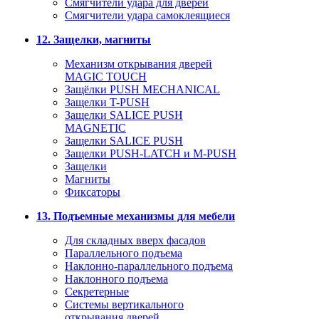
Смягчители удара для дверей
Cмягчители удара самоклеящиеся
12. Защелки, магниты
Механизм открывания дверей
MAGIC TOUCH
Защёлки PUSH MECHANICAL
Защелки T-PUSH
Защелки SALICE PUSH
MAGNETIC
Защелки SALICE PUSH
Защелки PUSH-LATCH и M-PUSH
Защелки
Магниты
Фиксаторы
13. Подъемные механизмы для мебели
Для складных вверх фасадов
Параллельного подъема
Наклонно-параллельного подъема
Наклонного подъема
Секретерные
Системы вертикального
открывания дверей