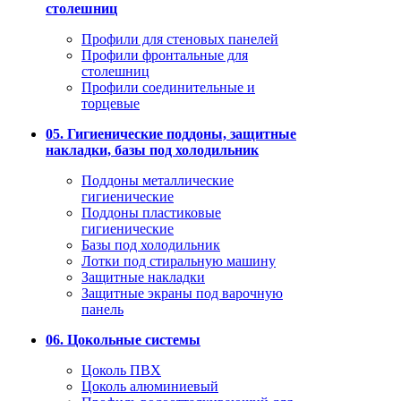
столешниц
Профили для стеновых панелей
Профили фронтальные для
столешниц
Профили соединительные и
торцевые
05. Гигиенические поддоны, защитные
накладки, базы под холодильник
Поддоны металлические
гигиенические
Поддоны пластиковые
гигиенические
Базы под холодильник
Лотки под стиральную машину
Защитные накладки
Защитные экраны под варочную
панель
06. Цокольные системы
Цоколь ПВХ
Цоколь алюминиевый