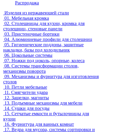
Распродажа
Изделия из нержавеющей стали
01.
Мебельная кромка
02.
Столешницы для кухни, кромка для
столешниц, стеновые панели
03.
Пристеночные бортики
04.
Алюминиевые профили для столешниц
05.
Гигиенические поддоны, защитные
накладки, базы под холодильник
06.
Цокольные системы
07.
Ножки под цоколь, опорные, колеса
08.
Системы трансформации столов,
механизмы поворота
09.
Механизмы и фурнитура для изготовления
столов
10.
Петли мебельные
11.
Смягчители удара
12.
Защелки, магниты
13.
Подъемные механизмы для мебели
14.
Сушки для посуды
15.
Сетчатые емкости и бутылочницы для
кухни
16.
Фурнитура для ванных комнат
17.
Ведра для мусора, системы сортировки и