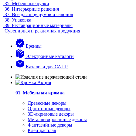
35.
Мебельные ручки
36.
Интерьерные решения
37.
Все для шоу-румов и салонов
38.
Упаковка
39.
Реставрационные материалы
Сувенирная и рекламная продукция
Бренды
Электронные каталоги
Каталоги для САПР
01. Мебельная кромка
Древесные декоры
Однотонные декоры
3D-акриловые декоры
Металлизированные декоры
Фантазийные декоры
Клей-расплав