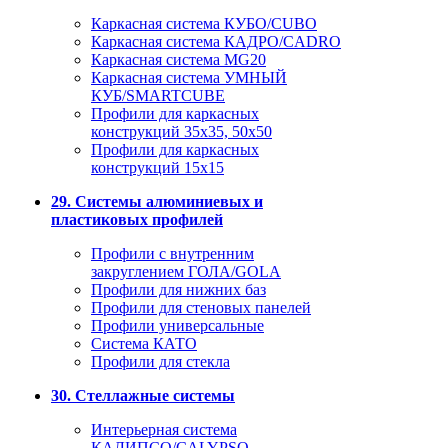
Каркасная система КУБО/CUBO
Каркасная система КАДРО/CADRO
Каркасная система MG20
Каркасная система УМНЫЙ
КУБ/SMARTCUBE
Профили для каркасных
конструкций 35x35, 50x50
Профили для каркасных
конструкций 15х15
29. Системы алюминиевых и
пластиковых профилей
Профили с внутренним
закруглением ГОЛА/GOLA
Профили для нижних баз
Профили для стеновых панелей
Профили универсальные
Система КАТО
Профили для стекла
30. Стеллажные системы
Интерьерная система
КАЛИПСО/CALYPSO