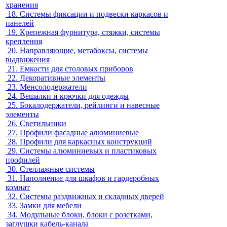
хранения
18.
Системы фиксации и подвески каркасов и
панелей
19.
Крепежная фурнитура, стяжки, системы
крепления
20.
Направляющие, метабоксы, системы
выдвижения
21.
Емкости для столовых приборов
22.
Декоративные элементы
23.
Менсолодержатели
24.
Вешалки и крючки для одежды
25.
Бокалодержатели, рейлинги и навесные
элементы
26.
Светильники
27.
Профили фасадные алюминиевые
28.
Профили для каркасных конструкций
29.
Системы алюминиевых и пластиковых
профилей
30.
Стеллажные системы
31.
Наполнение для шкафов и гардеробных
комнат
32.
Системы раздвижных и складных дверей
33.
Замки для мебели
34.
Модульные блоки, блоки с розетками,
заглушки кабель-канала