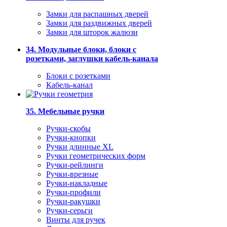
Замки для распашных дверей
Замки для раздвижных дверей
Замки для шторок жалюзи
34. Модульные блоки, блоки с
розетками, заглушки кабель-канала
Блоки с розетками
Кабель-канал
35. Мебельные ручки
Ручки-скобы
Ручки-кнопки
Ручки длинные XL
Ручки геометрических форм
Ручки-рейлинги
Ручки-врезные
Ручки-накладные
Ручки-профили
Ручки-ракушки
Ручки-серьги
Винты для ручек