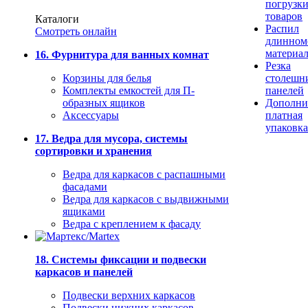
погрузк
товаров
Каталоги
Распил
Смотреть онлайн
длинном
материа
16. Фурнитура для ванных комнат
Резка
Корзины для белья
столешн
Комплекты емкостей для П-
панелей
образных ящиков
Дополни
Аксессуары
платная
упаковка
17. Ведра для мусора, системы
сортировки и хранения
Ведра для каркасов с распашными
фасадами
Ведра для каркасов с выдвижными
ящиками
Ведра с креплением к фасаду
18. Системы фиксации и подвески
каркасов и панелей
Подвески верхних каркасов
Подвески нижних каркасов