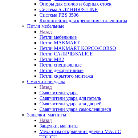
Опоры для столов и барных стоек
Система S-ЛИНИЯ/S-LINE
Система FBS 3506
Кронштейны для крепления столешницы
Петли мебельные
Назад
Петли мебельные
Петли MAKMART
Петли MAKMART КОРСО/CORSO
Петли САЛИЧЕ/SALICE
Петли MB2
Петли специальные
Петли декоративные
Петли скрытого монтажа
Смягчители удара
Назад
Смягчители удара
Смягчители удара для петель
Смягчители удара для дверей
Cмягчители удара самоклеящиеся
Защелки, магниты
Назад
Защелки, магниты
Механизм открывания дверей MAGIC
TOUCH