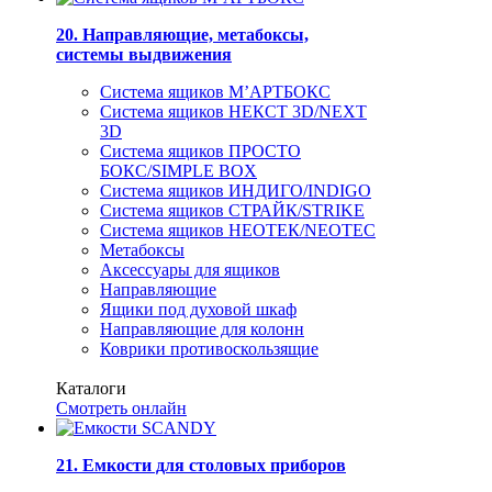
20. Направляющие, метабоксы,
системы выдвижения
Система ящиков М’АРТБОКС
Система ящиков НЕКСТ 3D/NEXT
3D
Система ящиков ПРОСТО
БОКС/SIMPLE BOX
Система ящиков ИНДИГО/INDIGO
Система ящиков СТРАЙК/STRIKE
Система ящиков НЕОТЕК/NEOTEC
Метабоксы
Аксессуары для ящиков
Направляющие
Ящики под духовой шкаф
Направляющие для колонн
Коврики противоскользящие
Каталоги
Смотреть онлайн
21. Емкости для столовых приборов