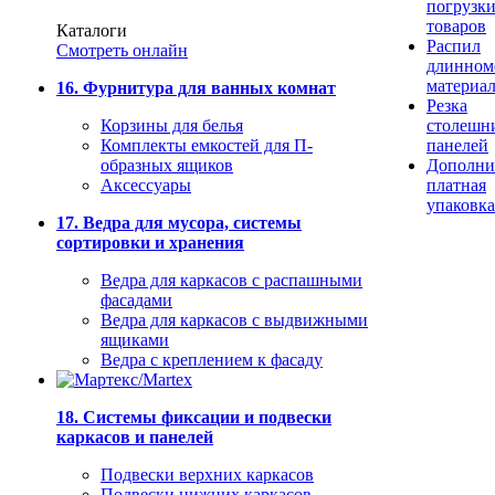
погрузк
товаров
Каталоги
Распил
Смотреть онлайн
длинном
материа
16. Фурнитура для ванных комнат
Резка
Корзины для белья
столешн
Комплекты емкостей для П-
панелей
образных ящиков
Дополни
Аксессуары
платная
упаковка
17. Ведра для мусора, системы
сортировки и хранения
Ведра для каркасов с распашными
фасадами
Ведра для каркасов с выдвижными
ящиками
Ведра с креплением к фасаду
18. Системы фиксации и подвески
каркасов и панелей
Подвески верхних каркасов
Подвески нижних каркасов