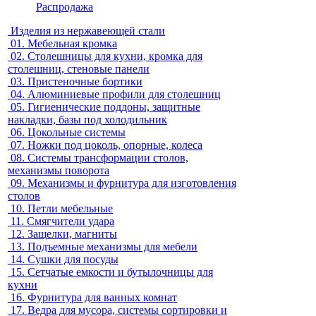
Распродажа
Изделия из нержавеющей стали
01.
Мебельная кромка
02.
Столешницы для кухни, кромка для
столешниц, стеновые панели
03.
Пристеночные бортики
04.
Алюминиевые профили для столешниц
05.
Гигиенические поддоны, защитные
накладки, базы под холодильник
06.
Цокольные системы
07.
Ножки под цоколь, опорные, колеса
08.
Системы трансформации столов,
механизмы поворота
09.
Механизмы и фурнитура для изготовления
столов
10.
Петли мебельные
11.
Смягчители удара
12.
Защелки, магниты
13.
Подъемные механизмы для мебели
14.
Сушки для посуды
15.
Сетчатые емкости и бутылочницы для
кухни
16.
Фурнитура для ванных комнат
17.
Ведра для мусора, системы сортировки и