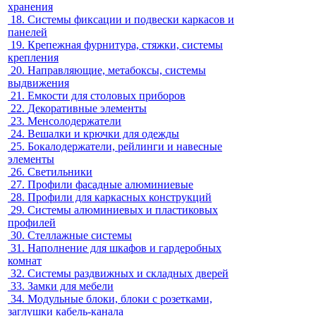
хранения
18.
Системы фиксации и подвески каркасов и
панелей
19.
Крепежная фурнитура, стяжки, системы
крепления
20.
Направляющие, метабоксы, системы
выдвижения
21.
Емкости для столовых приборов
22.
Декоративные элементы
23.
Менсолодержатели
24.
Вешалки и крючки для одежды
25.
Бокалодержатели, рейлинги и навесные
элементы
26.
Светильники
27.
Профили фасадные алюминиевые
28.
Профили для каркасных конструкций
29.
Системы алюминиевых и пластиковых
профилей
30.
Стеллажные системы
31.
Наполнение для шкафов и гардеробных
комнат
32.
Системы раздвижных и складных дверей
33.
Замки для мебели
34.
Модульные блоки, блоки с розетками,
заглушки кабель-канала