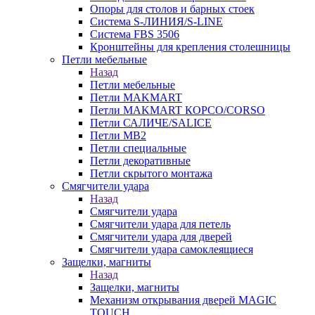
Опоры для столов и барных стоек
Система S-ЛИНИЯ/S-LINE
Система FBS 3506
Кронштейны для крепления столешницы
Петли мебельные
Назад
Петли мебельные
Петли MAKMART
Петли MAKMART КОРСО/CORSO
Петли САЛИЧЕ/SALICE
Петли MB2
Петли специальные
Петли декоративные
Петли скрытого монтажа
Смягчители удара
Назад
Смягчители удара
Смягчители удара для петель
Смягчители удара для дверей
Cмягчители удара самоклеящиеся
Защелки, магниты
Назад
Защелки, магниты
Механизм открывания дверей MAGIC
TOUCH