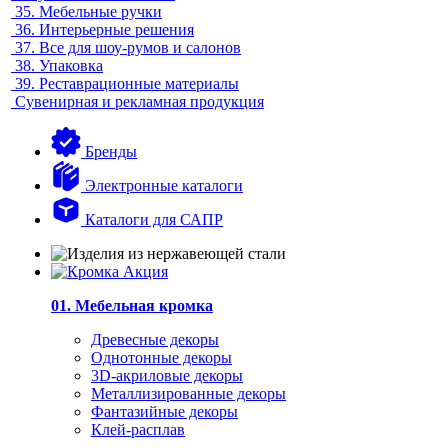
35.
Мебельные ручки
36.
Интерьерные решения
37.
Все для шоу-румов и салонов
38.
Упаковка
39.
Реставрационные материалы
Сувенирная и рекламная продукция
Бренды
Электронные каталоги
Каталоги для САПР
01. Мебельная кромка
Древесные декоры
Однотонные декоры
3D-акриловые декоры
Металлизированные декоры
Фантазийные декоры
Клей-расплав