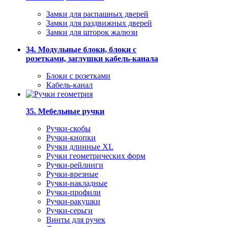
Замки для распашных дверей
Замки для раздвижных дверей
Замки для шторок жалюзи
34. Модульные блоки, блоки с
розетками, заглушки кабель-канала
Блоки с розетками
Кабель-канал
35. Мебельные ручки
Ручки-скобы
Ручки-кнопки
Ручки длинные XL
Ручки геометрических форм
Ручки-рейлинги
Ручки-врезные
Ручки-накладные
Ручки-профили
Ручки-ракушки
Ручки-серьги
Винты для ручек