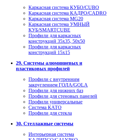
Каркасная система КУБО/CUBO
Каркасная система КАДРО/CADRO
Каркасная система MG20
Каркасная система УМНЫЙ
КУБ/SMARTCUBE
Профили для каркасных
конструкций 35x35, 50x50
Профили для каркасных
конструкций 15х15
29. Системы алюминиевых и
пластиковых профилей
Профили с внутренним
закруглением ГОЛА/GOLA
Профили для нижних баз
Профили для стеновых панелей
Профили универсальные
Система КАТО
Профили для стекла
30. Стеллажные системы
Интерьерная система
КАЛИПСО/CALYPSO