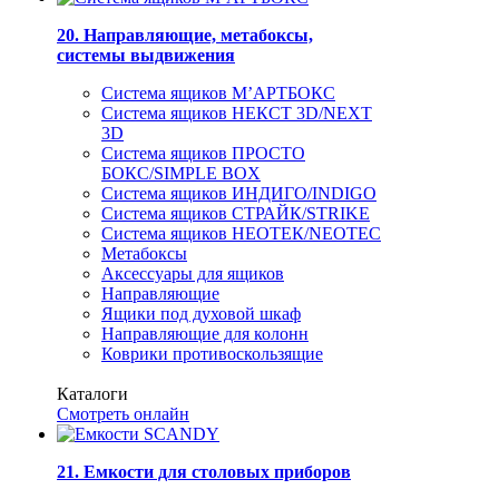
20. Направляющие, метабоксы,
системы выдвижения
Система ящиков М’АРТБОКС
Система ящиков НЕКСТ 3D/NEXT
3D
Система ящиков ПРОСТО
БОКС/SIMPLE BOX
Система ящиков ИНДИГО/INDIGO
Система ящиков СТРАЙК/STRIKE
Система ящиков НЕОТЕК/NEOTEC
Метабоксы
Аксессуары для ящиков
Направляющие
Ящики под духовой шкаф
Направляющие для колонн
Коврики противоскользящие
Каталоги
Смотреть онлайн
21. Емкости для столовых приборов