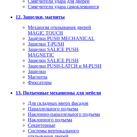
Смягчители удара для дверей
Cмягчители удара самоклеящиеся
12. Защелки, магниты
Механизм открывания дверей
MAGIC TOUCH
Защёлки PUSH MECHANICAL
Защелки T-PUSH
Защелки SALICE PUSH
MAGNETIC
Защелки SALICE PUSH
Защелки PUSH-LATCH и M-PUSH
Защелки
Магниты
Фиксаторы
13. Подъемные механизмы для мебели
Для складных вверх фасадов
Параллельного подъема
Наклонно-параллельного подъема
Наклонного подъема
Секретерные
Системы вертикального
открывания дверей