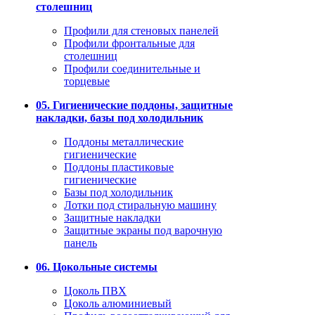
столешниц
Профили для стеновых панелей
Профили фронтальные для
столешниц
Профили соединительные и
торцевые
05. Гигиенические поддоны, защитные
накладки, базы под холодильник
Поддоны металлические
гигиенические
Поддоны пластиковые
гигиенические
Базы под холодильник
Лотки под стиральную машину
Защитные накладки
Защитные экраны под варочную
панель
06. Цокольные системы
Цоколь ПВХ
Цоколь алюминиевый