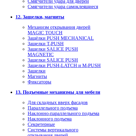
Смягчители удара для дверей
Cмягчители удара самоклеящиеся
12. Защелки, магниты
Механизм открывания дверей
MAGIC TOUCH
Защёлки PUSH MECHANICAL
Защелки T-PUSH
Защелки SALICE PUSH
MAGNETIC
Защелки SALICE PUSH
Защелки PUSH-LATCH и M-PUSH
Защелки
Магниты
Фиксаторы
13. Подъемные механизмы для мебели
Для складных вверх фасадов
Параллельного подъема
Наклонно-параллельного подъема
Наклонного подъема
Секретерные
Системы вертикального
открывания дверей