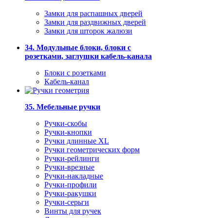
Замки для распашных дверей
Замки для раздвижных дверей
Замки для шторок жалюзи
34. Модульные блоки, блоки с
розетками, заглушки кабель-канала
Блоки с розетками
Кабель-канал
35. Мебельные ручки
Ручки-скобы
Ручки-кнопки
Ручки длинные XL
Ручки геометрических форм
Ручки-рейлинги
Ручки-врезные
Ручки-накладные
Ручки-профили
Ручки-ракушки
Ручки-серьги
Винты для ручек