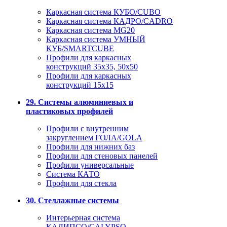
Каркасная система КУБО/CUBO
Каркасная система КАДРО/CADRO
Каркасная система MG20
Каркасная система УМНЫЙ
КУБ/SMARTCUBE
Профили для каркасных
конструкций 35x35, 50x50
Профили для каркасных
конструкций 15х15
29. Системы алюминиевых и
пластиковых профилей
Профили с внутренним
закруглением ГОЛА/GOLA
Профили для нижних баз
Профили для стеновых панелей
Профили универсальные
Система КАТО
Профили для стекла
30. Стеллажные системы
Интерьерная система
КАЛИПСО/CALYPSO