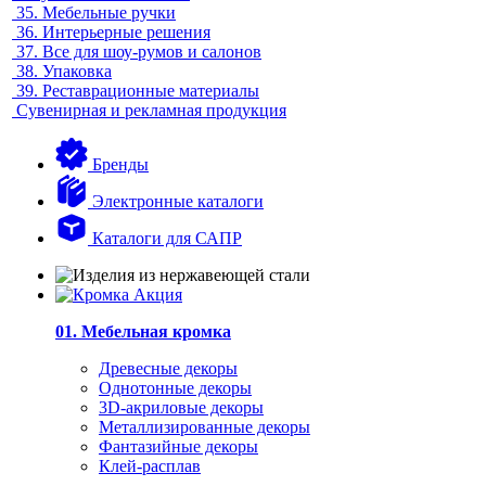
35.
Мебельные ручки
36.
Интерьерные решения
37.
Все для шоу-румов и салонов
38.
Упаковка
39.
Реставрационные материалы
Сувенирная и рекламная продукция
Бренды
Электронные каталоги
Каталоги для САПР
01. Мебельная кромка
Древесные декоры
Однотонные декоры
3D-акриловые декоры
Металлизированные декоры
Фантазийные декоры
Клей-расплав