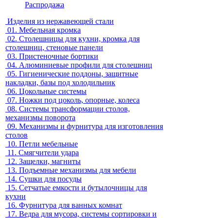
Распродажа
Изделия из нержавеющей стали
01.
Мебельная кромка
02.
Столешницы для кухни, кромка для
столешниц, стеновые панели
03.
Пристеночные бортики
04.
Алюминиевые профили для столешниц
05.
Гигиенические поддоны, защитные
накладки, базы под холодильник
06.
Цокольные системы
07.
Ножки под цоколь, опорные, колеса
08.
Системы трансформации столов,
механизмы поворота
09.
Механизмы и фурнитура для изготовления
столов
10.
Петли мебельные
11.
Смягчители удара
12.
Защелки, магниты
13.
Подъемные механизмы для мебели
14.
Сушки для посуды
15.
Сетчатые емкости и бутылочницы для
кухни
16.
Фурнитура для ванных комнат
17.
Ведра для мусора, системы сортировки и