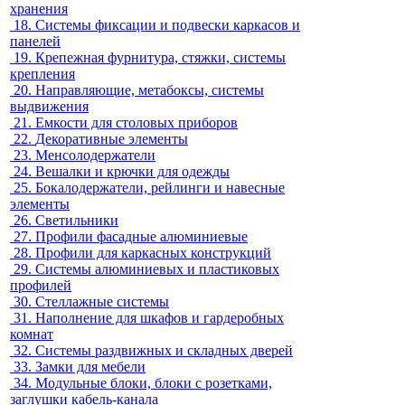
хранения
18.
Системы фиксации и подвески каркасов и
панелей
19.
Крепежная фурнитура, стяжки, системы
крепления
20.
Направляющие, метабоксы, системы
выдвижения
21.
Емкости для столовых приборов
22.
Декоративные элементы
23.
Менсолодержатели
24.
Вешалки и крючки для одежды
25.
Бокалодержатели, рейлинги и навесные
элементы
26.
Светильники
27.
Профили фасадные алюминиевые
28.
Профили для каркасных конструкций
29.
Системы алюминиевых и пластиковых
профилей
30.
Стеллажные системы
31.
Наполнение для шкафов и гардеробных
комнат
32.
Системы раздвижных и складных дверей
33.
Замки для мебели
34.
Модульные блоки, блоки с розетками,
заглушки кабель-канала