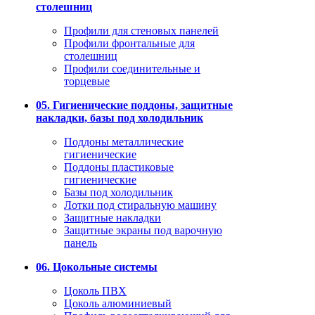
столешниц
Профили для стеновых панелей
Профили фронтальные для
столешниц
Профили соединительные и
торцевые
05. Гигиенические поддоны, защитные
накладки, базы под холодильник
Поддоны металлические
гигиенические
Поддоны пластиковые
гигиенические
Базы под холодильник
Лотки под стиральную машину
Защитные накладки
Защитные экраны под варочную
панель
06. Цокольные системы
Цоколь ПВХ
Цоколь алюминиевый