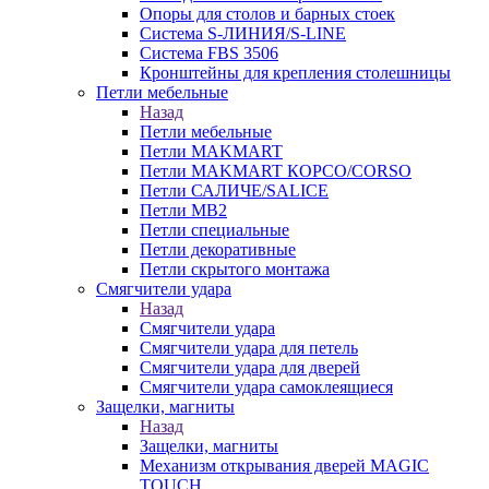
Опоры для столов и барных стоек
Система S-ЛИНИЯ/S-LINE
Система FBS 3506
Кронштейны для крепления столешницы
Петли мебельные
Назад
Петли мебельные
Петли MAKMART
Петли MAKMART КОРСО/CORSO
Петли САЛИЧЕ/SALICE
Петли MB2
Петли специальные
Петли декоративные
Петли скрытого монтажа
Смягчители удара
Назад
Смягчители удара
Смягчители удара для петель
Смягчители удара для дверей
Cмягчители удара самоклеящиеся
Защелки, магниты
Назад
Защелки, магниты
Механизм открывания дверей MAGIC
TOUCH