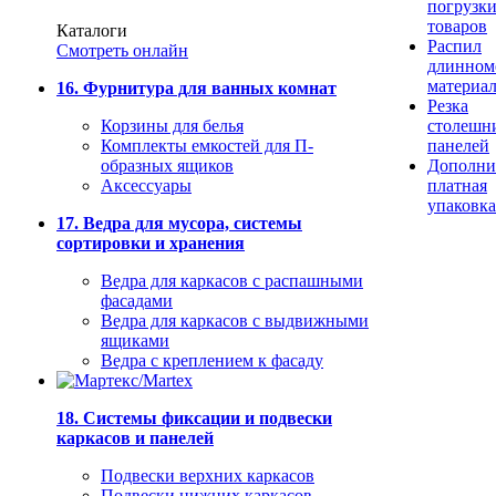
погрузк
товаров
Каталоги
Распил
Смотреть онлайн
длинном
материа
16. Фурнитура для ванных комнат
Резка
Корзины для белья
столешн
Комплекты емкостей для П-
панелей
образных ящиков
Дополни
Аксессуары
платная
упаковка
17. Ведра для мусора, системы
сортировки и хранения
Ведра для каркасов с распашными
фасадами
Ведра для каркасов с выдвижными
ящиками
Ведра с креплением к фасаду
18. Системы фиксации и подвески
каркасов и панелей
Подвески верхних каркасов
Подвески нижних каркасов