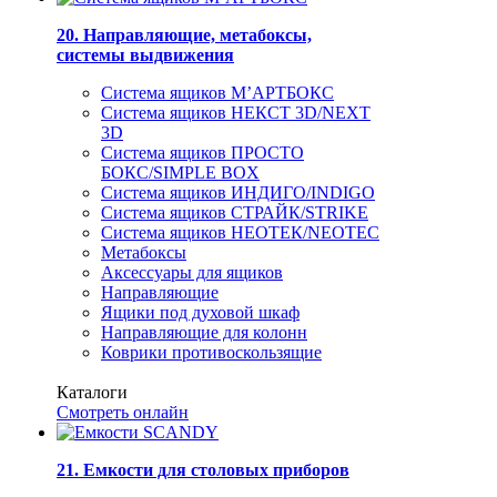
20. Направляющие, метабоксы,
системы выдвижения
Система ящиков М’АРТБОКС
Система ящиков НЕКСТ 3D/NEXT
3D
Система ящиков ПРОСТО
БОКС/SIMPLE BOX
Система ящиков ИНДИГО/INDIGO
Система ящиков СТРАЙК/STRIKE
Система ящиков НЕОТЕК/NEOTEC
Метабоксы
Аксессуары для ящиков
Направляющие
Ящики под духовой шкаф
Направляющие для колонн
Коврики противоскользящие
Каталоги
Смотреть онлайн
21. Емкости для столовых приборов