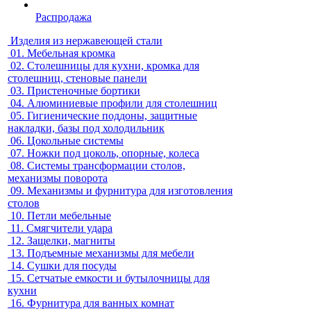
Распродажа
Изделия из нержавеющей стали
01.
Мебельная кромка
02.
Столешницы для кухни, кромка для
столешниц, стеновые панели
03.
Пристеночные бортики
04.
Алюминиевые профили для столешниц
05.
Гигиенические поддоны, защитные
накладки, базы под холодильник
06.
Цокольные системы
07.
Ножки под цоколь, опорные, колеса
08.
Системы трансформации столов,
механизмы поворота
09.
Механизмы и фурнитура для изготовления
столов
10.
Петли мебельные
11.
Смягчители удара
12.
Защелки, магниты
13.
Подъемные механизмы для мебели
14.
Сушки для посуды
15.
Сетчатые емкости и бутылочницы для
кухни
16.
Фурнитура для ванных комнат