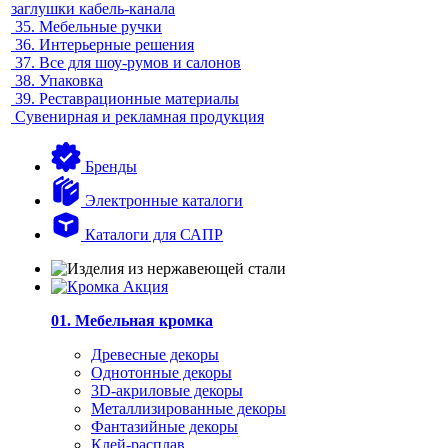
заглушки кабель-канала
35.
Мебельные ручки
36.
Интерьерные решения
37.
Все для шоу-румов и салонов
38.
Упаковка
39.
Реставрационные материалы
Сувенирная и рекламная продукция
Бренды
Электронные каталоги
Каталоги для САПР
01. Мебельная кромка
Древесные декоры
Однотонные декоры
3D-акриловые декоры
Металлизированные декоры
Фантазийные декоры
Клей-расплав