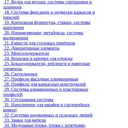
17.
Ведра для мусора, системы сортировки и
хранения
18.
Системы фиксации и подвески каркасов и
панелей
19.
Крепежная фурнитура, стяжки, системы
крепления
20.
Направляющие, метабоксы, системы
выдвижения
21.
Емкости для столовых приборов
22.
Декоративные элементы
23.
Менсолодержатели
24.
Вешалки и крючки для одежды
25.
Бокалодержатели, рейлинги и навесные
элементы
26.
Светильники
27.
Профили фасадные алюминиевые
28.
Профили для каркасных конструкций
29.
Системы алюминиевых и пластиковых
профилей
30.
Стеллажные системы
31.
Наполнение для шкафов и гардеробных
комнат
32.
Системы раздвижных и складных дверей
33.
Замки для мебели
34.
Модульные блоки, блоки с розетками,