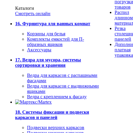
погрузк
товаров
Каталоги
Распил
Смотреть онлайн
длинном
материа
16. Фурнитура для ванных комнат
Резка
Корзины для белья
столешн
Комплекты емкостей для П-
панелей
образных ящиков
Дополни
Аксессуары
платная
упаковка
17. Ведра для мусора, системы
сортировки и хранения
Ведра для каркасов с распашными
фасадами
Ведра для каркасов с выдвижными
ящиками
Ведра с креплением к фасаду
18. Системы фиксации и подвески
каркасов и панелей
Подвески верхних каркасов
Подвески нижних каркасов