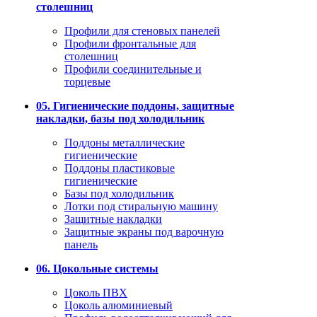
столешниц
Профили для стеновых панелей
Профили фронтальные для
столешниц
Профили соединительные и
торцевые
05. Гигиенические поддоны, защитные
накладки, базы под холодильник
Поддоны металлические
гигиенические
Поддоны пластиковые
гигиенические
Базы под холодильник
Лотки под стиральную машину
Защитные накладки
Защитные экраны под варочную
панель
06. Цокольные системы
Цоколь ПВХ
Цоколь алюминиевый