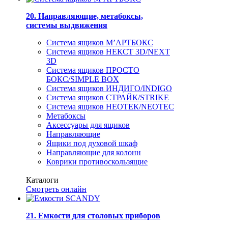
20. Направляющие, метабоксы,
системы выдвижения
Система ящиков М’АРТБОКС
Система ящиков НЕКСТ 3D/NEXT
3D
Система ящиков ПРОСТО
БОКС/SIMPLE BOX
Система ящиков ИНДИГО/INDIGO
Система ящиков СТРАЙК/STRIKE
Система ящиков НЕОТЕК/NEOTEC
Метабоксы
Аксессуары для ящиков
Направляющие
Ящики под духовой шкаф
Направляющие для колонн
Коврики противоскользящие
Каталоги
Смотреть онлайн
21. Емкости для столовых приборов