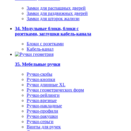
Замки для распашных дверей
Замки для раздвижных дверей
Замки для шторок жалюзи
34. Модульные блоки, блоки с
розетками, заглушки кабель-канала
Блоки с розетками
Кабель-канал
35. Мебельные ручки
Ручки-скобы
Ручки-кнопки
Ручки длинные XL
Ручки геометрических форм
Ручки-рейлинги
Ручки-врезные
Ручки-накладные
Ручки-профили
Ручки-ракушки
Ручки-серьги
Винты для ручек