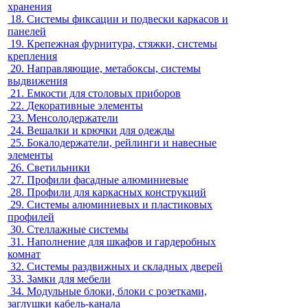
хранения
18.
Системы фиксации и подвески каркасов и
панелей
19.
Крепежная фурнитура, стяжки, системы
крепления
20.
Направляющие, метабоксы, системы
выдвижения
21.
Емкости для столовых приборов
22.
Декоративные элементы
23.
Менсолодержатели
24.
Вешалки и крючки для одежды
25.
Бокалодержатели, рейлинги и навесные
элементы
26.
Светильники
27.
Профили фасадные алюминиевые
28.
Профили для каркасных конструкций
29.
Системы алюминиевых и пластиковых
профилей
30.
Стеллажные системы
31.
Наполнение для шкафов и гардеробных
комнат
32.
Системы раздвижных и складных дверей
33.
Замки для мебели
34.
Модульные блоки, блоки с розетками,
заглушки кабель-канала