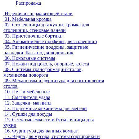
Распродажа
Изделия из нержавеющей стали
01.
Мебельная кромка
02.
Столешницы для кухни, кромка для
столешниц, стеновые панели
03.
Пристеночные бортики
04.
Алюминиевые профили для столешниц
05.
Гигиенические поддоны, защитные
накладки, базы под холодильник
06.
Цокольные системы
07.
Ножки под цоколь, опорные, колеса
08.
Системы трансформации столов,
механизмы поворота
09.
Механизмы и фурнитура для изготовления
столов
10.
Петли мебельные
11.
Смягчители удара
12.
Защелки, магниты
13.
Подъемные механизмы для мебели
14.
Сушки для посуды
15.
Сетчатые емкости и бутылочницы для
кухни
16.
Фурнитура для ванных комнат
17.
Ведра для мусора, системы сортировки и