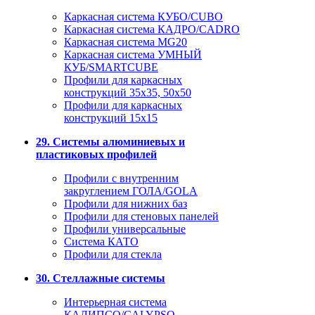
Каркасная система КУБО/CUBO
Каркасная система КАДРО/CADRO
Каркасная система MG20
Каркасная система УМНЫЙ
КУБ/SMARTCUBE
Профили для каркасных
конструкций 35x35, 50x50
Профили для каркасных
конструкций 15х15
29. Системы алюминиевых и
пластиковых профилей
Профили с внутренним
закруглением ГОЛА/GOLA
Профили для нижних баз
Профили для стеновых панелей
Профили универсальные
Система КАТО
Профили для стекла
30. Стеллажные системы
Интерьерная система
КАЛИПСО/CALYPSO