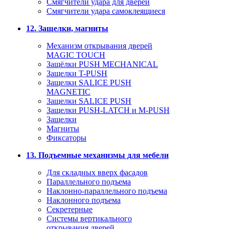
Смягчители удара для дверей
Cмягчители удара самоклеящиеся
12. Защелки, магниты
Механизм открывания дверей
MAGIC TOUCH
Защёлки PUSH MECHANICAL
Защелки T-PUSH
Защелки SALICE PUSH
MAGNETIC
Защелки SALICE PUSH
Защелки PUSH-LATCH и M-PUSH
Защелки
Магниты
Фиксаторы
13. Подъемные механизмы для мебели
Для складных вверх фасадов
Параллельного подъема
Наклонно-параллельного подъема
Наклонного подъема
Секретерные
Системы вертикального
открывания дверей