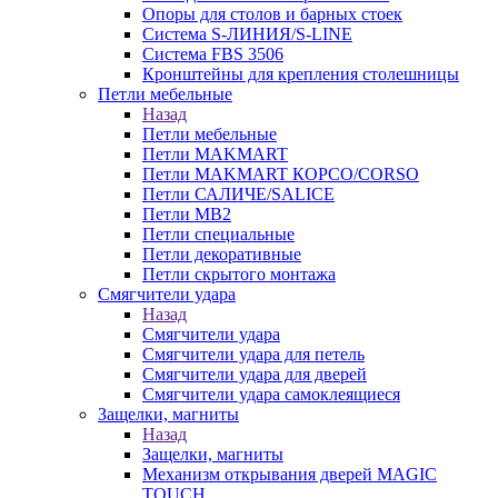
Опоры для столов и барных стоек
Система S-ЛИНИЯ/S-LINE
Система FBS 3506
Кронштейны для крепления столешницы
Петли мебельные
Назад
Петли мебельные
Петли MAKMART
Петли MAKMART КОРСО/CORSO
Петли САЛИЧЕ/SALICE
Петли MB2
Петли специальные
Петли декоративные
Петли скрытого монтажа
Смягчители удара
Назад
Смягчители удара
Смягчители удара для петель
Смягчители удара для дверей
Cмягчители удара самоклеящиеся
Защелки, магниты
Назад
Защелки, магниты
Механизм открывания дверей MAGIC
TOUCH