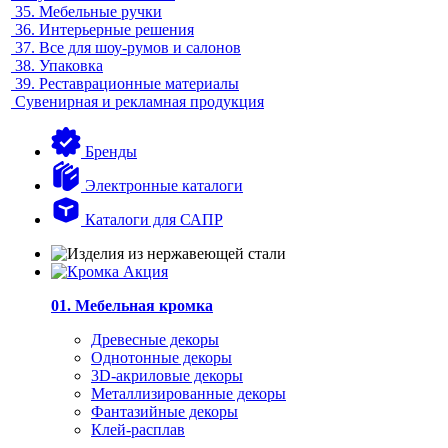
35.
Мебельные ручки
36.
Интерьерные решения
37.
Все для шоу-румов и салонов
38.
Упаковка
39.
Реставрационные материалы
Сувенирная и рекламная продукция
Бренды
Электронные каталоги
Каталоги для САПР
01. Мебельная кромка
Древесные декоры
Однотонные декоры
3D-акриловые декоры
Металлизированные декоры
Фантазийные декоры
Клей-расплав