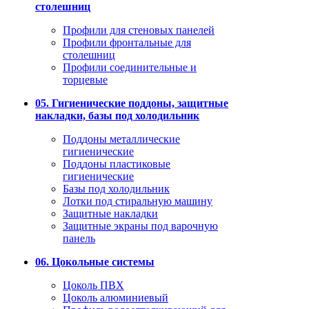
столешниц
Профили для стеновых панелей
Профили фронтальные для
столешниц
Профили соединительные и
торцевые
05. Гигиенические поддоны, защитные
накладки, базы под холодильник
Поддоны металлические
гигиенические
Поддоны пластиковые
гигиенические
Базы под холодильник
Лотки под стиральную машину
Защитные накладки
Защитные экраны под варочную
панель
06. Цокольные системы
Цоколь ПВХ
Цоколь алюминиевый