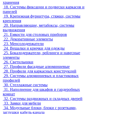
хранения
18.
Системы фиксации и подвески каркасов и
панелей
19.
Крепежная фурнитура, стяжки, системы
крепления
20.
Направляющие, метабоксы, системы
выдвижения
21.
Емкости для столовых приборов
22.
Декоративные элементы
23.
Менсолодержатели
24.
Вешалки и крючки для одежды
25.
Бокалодержатели, рейлинги и навесные
элементы
26.
Светильники
27.
Профили фасадные алюминиевые
28.
Профили для каркасных конструкций
29.
Системы алюминиевых и пластиковых
профилей
30.
Стеллажные системы
31.
Наполнение для шкафов и гардеробных
комнат
32.
Системы раздвижных и складных дверей
33.
Замки для мебели
34.
Модульные блоки, блоки с розетками,
заглушки кабель-канала