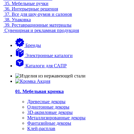
35.
Мебельные ручки
36.
Интерьерные решения
37.
Все для шоу-румов и салонов
38.
Упаковка
39.
Реставрационные материалы
Сувенирная и рекламная продукция
Бренды
Электронные каталоги
Каталоги для САПР
01. Мебельная кромка
Древесные декоры
Однотонные декоры
3D-акриловые декоры
Металлизированные декоры
Фантазийные декоры
Клей-расплав