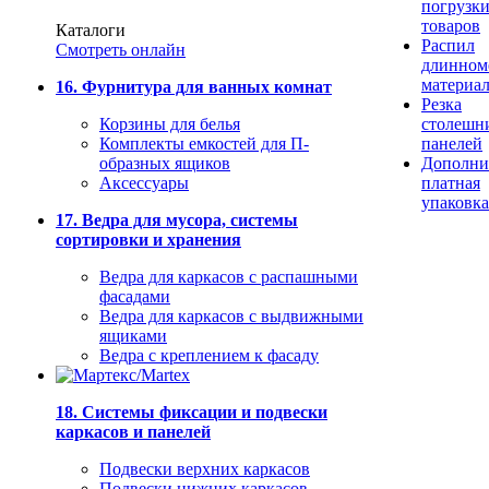
погрузк
товаров
Каталоги
Распил
Смотреть онлайн
длинном
материа
16. Фурнитура для ванных комнат
Резка
Корзины для белья
столешн
Комплекты емкостей для П-
панелей
образных ящиков
Дополни
Аксессуары
платная
упаковка
17. Ведра для мусора, системы
сортировки и хранения
Ведра для каркасов с распашными
фасадами
Ведра для каркасов с выдвижными
ящиками
Ведра с креплением к фасаду
18. Системы фиксации и подвески
каркасов и панелей
Подвески верхних каркасов
Подвески нижних каркасов