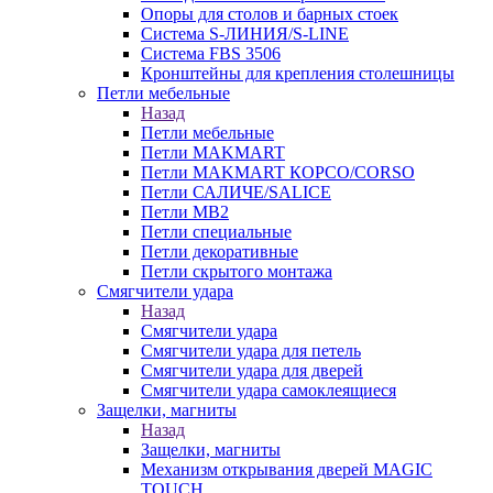
Опоры для столов и барных стоек
Система S-ЛИНИЯ/S-LINE
Система FBS 3506
Кронштейны для крепления столешницы
Петли мебельные
Назад
Петли мебельные
Петли MAKMART
Петли MAKMART КОРСО/CORSO
Петли САЛИЧЕ/SALICE
Петли MB2
Петли специальные
Петли декоративные
Петли скрытого монтажа
Смягчители удара
Назад
Смягчители удара
Смягчители удара для петель
Смягчители удара для дверей
Cмягчители удара самоклеящиеся
Защелки, магниты
Назад
Защелки, магниты
Механизм открывания дверей MAGIC
TOUCH