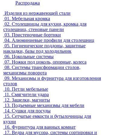
Распродажа
Изделия из нержавеющей стали
01.
Мебельная кромка
02.
Столешницы для кухни, кромка для
столешниц, стеновые панели
03.
Пристеночные бортики
04.
Алюминиевые профили для столешниц
05.
Гигиенические поддоны, защитные
накладки, базы под холодильник
06.
Цокольные системы
07.
Ножки под цоколь, опорные, колеса
08.
Системы трансформации столов,
механизмы поворота
09.
Механизмы и фурнитура для изготовления
столов
10.
Петли мебельные
11.
Смягчители удара
12.
Защелки, магниты
13.
Подъемные механизмы для мебели
14.
Сушки для посуды
15.
Сетчатые емкости и бутылочницы для
кухни
16.
Фурнитура для ванных комнат
17.
Ведра для мусора, системы сортировки и