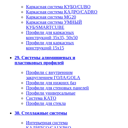
Каркасная система КУБО/CUBO
Каркасная система КАДРО/CADRO
Каркасная система MG20
Каркасная система УМНЫЙ
КУБ/SMARTCUBE
Профили для каркасных
конструкций 35x35, 50x50
Профили для каркасных
конструкций 15х15
29. Системы алюминиевых и
пластиковых профилей
Профили с внутренним
закруглением ГОЛА/GOLA
Профили для нижних баз
Профили для стеновых панелей
Профили универсальные
Система КАТО
Профили для стекла
30. Стеллажные системы
Интерьерная система
КАЛИПСО/CALYPSO