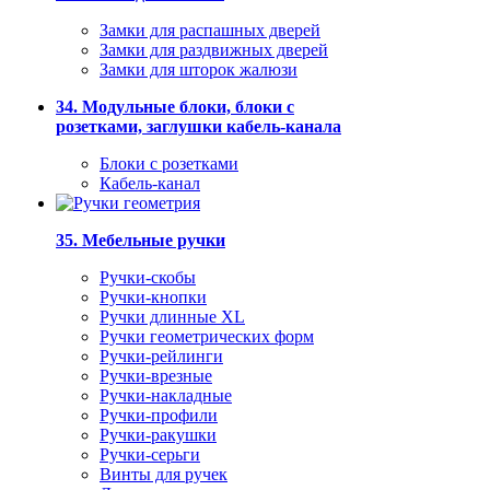
Замки для распашных дверей
Замки для раздвижных дверей
Замки для шторок жалюзи
34. Модульные блоки, блоки с
розетками, заглушки кабель-канала
Блоки с розетками
Кабель-канал
35. Мебельные ручки
Ручки-скобы
Ручки-кнопки
Ручки длинные XL
Ручки геометрических форм
Ручки-рейлинги
Ручки-врезные
Ручки-накладные
Ручки-профили
Ручки-ракушки
Ручки-серьги
Винты для ручек