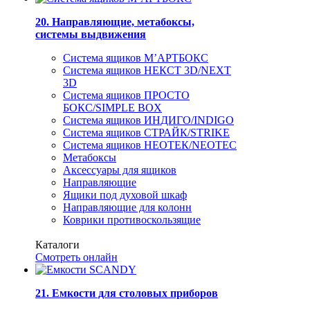
20. Направляющие, метабоксы,
системы выдвижения
Система ящиков М’АРТБОКС
Система ящиков НЕКСТ 3D/NEXT
3D
Система ящиков ПРОСТО
БОКС/SIMPLE BOX
Система ящиков ИНДИГО/INDIGO
Система ящиков СТРАЙК/STRIKE
Система ящиков НЕОТЕК/NEOTEC
Метабоксы
Аксессуары для ящиков
Направляющие
Ящики под духовой шкаф
Направляющие для колонн
Коврики противоскользящие
Каталоги
Смотреть онлайн
21. Емкости для столовых приборов