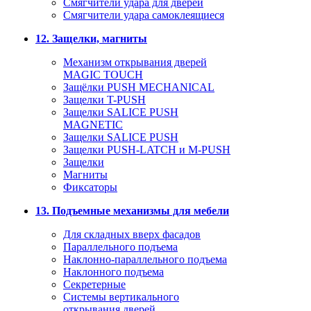
Смягчители удара для дверей
Cмягчители удара самоклеящиеся
12. Защелки, магниты
Механизм открывания дверей
MAGIC TOUCH
Защёлки PUSH MECHANICAL
Защелки T-PUSH
Защелки SALICE PUSH
MAGNETIC
Защелки SALICE PUSH
Защелки PUSH-LATCH и M-PUSH
Защелки
Магниты
Фиксаторы
13. Подъемные механизмы для мебели
Для складных вверх фасадов
Параллельного подъема
Наклонно-параллельного подъема
Наклонного подъема
Секретерные
Системы вертикального
открывания дверей