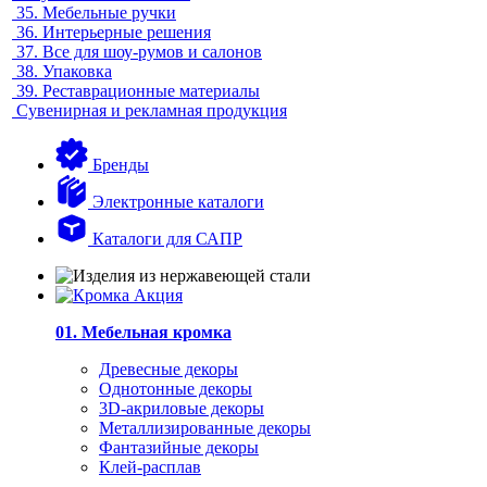
35.
Мебельные ручки
36.
Интерьерные решения
37.
Все для шоу-румов и салонов
38.
Упаковка
39.
Реставрационные материалы
Сувенирная и рекламная продукция
Бренды
Электронные каталоги
Каталоги для САПР
01. Мебельная кромка
Древесные декоры
Однотонные декоры
3D-акриловые декоры
Металлизированные декоры
Фантазийные декоры
Клей-расплав