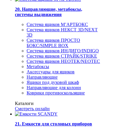
20. Направляющие, метабоксы,
системы выдвижения
Система ящиков М’АРТБОКС
Система ящиков НЕКСТ 3D/NEXT
3D
Система ящиков ПРОСТО
БОКС/SIMPLE BOX
Система ящиков ИНДИГО/INDIGO
Система ящиков СТРАЙК/STRIKE
Система ящиков НЕОТЕК/NEOTEC
Метабоксы
Аксессуары для ящиков
Направляющие
Ящики под духовой шкаф
Направляющие для колонн
Коврики противоскользящие
Каталоги
Смотреть онлайн
21. Емкости для столовых приборов