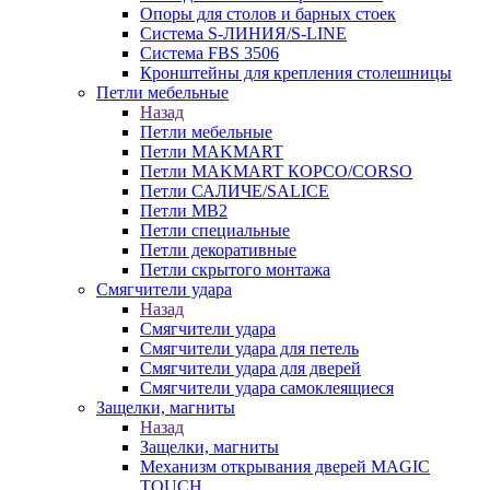
Опоры для столов и барных стоек
Система S-ЛИНИЯ/S-LINE
Система FBS 3506
Кронштейны для крепления столешницы
Петли мебельные
Назад
Петли мебельные
Петли MAKMART
Петли MAKMART КОРСО/CORSO
Петли САЛИЧЕ/SALICE
Петли MB2
Петли специальные
Петли декоративные
Петли скрытого монтажа
Смягчители удара
Назад
Смягчители удара
Смягчители удара для петель
Смягчители удара для дверей
Cмягчители удара самоклеящиеся
Защелки, магниты
Назад
Защелки, магниты
Механизм открывания дверей MAGIC
TOUCH