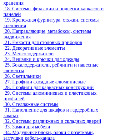
хранения
18.
Системы фиксации и подвески каркасов и
панелей
19.
Крепежная фурнитура, стяжки, системы
крепления
20.
Направляющие, метабоксы, системы
выдвижения
21.
Емкости для столовых приборов
22.
Декоративные элементы
23.
Менсолодержатели
24.
Вешалки и крючки для одежды
25.
Бокалодержатели, рейлинги и навесные
элементы
26.
Светильники
27.
Профили фасадные алюминиевые
28.
Профили для каркасных конструкций
29.
Системы алюминиевых и пластиковых
профилей
30.
Стеллажные системы
31.
Наполнение для шкафов и гардеробных
комнат
32.
Системы раздвижных и складных дверей
33.
Замки для мебели
34.
Модульные блоки, блоки с розетками,
заглушки кабель-канала