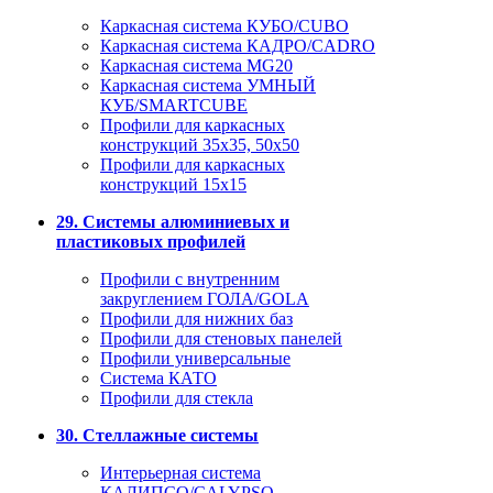
Каркасная система КУБО/CUBO
Каркасная система КАДРО/CADRO
Каркасная система MG20
Каркасная система УМНЫЙ
КУБ/SMARTCUBE
Профили для каркасных
конструкций 35x35, 50x50
Профили для каркасных
конструкций 15х15
29. Системы алюминиевых и
пластиковых профилей
Профили с внутренним
закруглением ГОЛА/GOLA
Профили для нижних баз
Профили для стеновых панелей
Профили универсальные
Система КАТО
Профили для стекла
30. Стеллажные системы
Интерьерная система
КАЛИПСО/CALYPSO