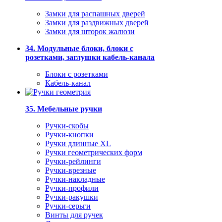
Замки для распашных дверей
Замки для раздвижных дверей
Замки для шторок жалюзи
34. Модульные блоки, блоки с
розетками, заглушки кабель-канала
Блоки с розетками
Кабель-канал
35. Мебельные ручки
Ручки-скобы
Ручки-кнопки
Ручки длинные XL
Ручки геометрических форм
Ручки-рейлинги
Ручки-врезные
Ручки-накладные
Ручки-профили
Ручки-ракушки
Ручки-серьги
Винты для ручек