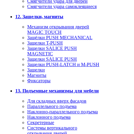
Смягчители удара для дверей
Cмягчители удара самоклеящиеся
12. Защелки, магниты
Механизм открывания дверей
MAGIC TOUCH
Защёлки PUSH MECHANICAL
Защелки T-PUSH
Защелки SALICE PUSH
MAGNETIC
Защелки SALICE PUSH
Защелки PUSH-LATCH и M-PUSH
Защелки
Магниты
Фиксаторы
13. Подъемные механизмы для мебели
Для складных вверх фасадов
Параллельного подъема
Наклонно-параллельного подъема
Наклонного подъема
Секретерные
Системы вертикального
открывания дверей