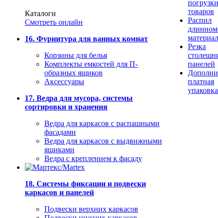
погрузк
товаров
Каталоги
Распил
Смотреть онлайн
длинном
материа
16. Фурнитура для ванных комнат
Резка
Корзины для белья
столешн
Комплекты емкостей для П-
панелей
образных ящиков
Дополни
Аксессуары
платная
упаковка
17. Ведра для мусора, системы
сортировки и хранения
Ведра для каркасов с распашными
фасадами
Ведра для каркасов с выдвижными
ящиками
Ведра с креплением к фасаду
18. Системы фиксации и подвески
каркасов и панелей
Подвески верхних каркасов
Подвески нижних каркасов