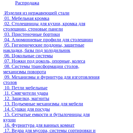
Распродажа
Изделия из нержавеющей стали
01.
Мебельная кромка
02.
Столешницы для кухни, кромка для
столешниц, стеновые панели
03.
Пристеночные бортики
04.
Алюминиевые профили для столешниц
05.
Гигиенические поддоны, защитные
накладки, базы под холодильник
06.
Цокольные системы
07.
Ножки под цоколь, опорные, колеса
08.
Системы трансформации столов,
механизмы поворота
09.
Механизмы и фурнитура для изготовления
столов
10.
Петли мебельные
11.
Смягчители удара
12.
Защелки, магниты
13.
Подъемные механизмы для мебели
14.
Сушки для посуды
15.
Сетчатые емкости и бутылочницы для
кухни
16.
Фурнитура для ванных комнат
17.
Ведра для мусора, системы сортировки и