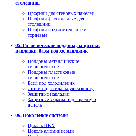
столешниц
Профили для стеновых панелей
Профили фронтальные для
столешниц
Профили соединительные и
торцевые
05. Гигиенические поддоны, защитные
накладки, базы под холодильник
Поддоны металлические
гигиенические
Поддоны пластиковые
гигиенические
Базы под холодильник
Лотки под стиральную машину
Защитные накладки
Защитные экраны под варочную
панель
06. Цокольные системы
Цоколь ПВХ
Цоколь алюминиевый