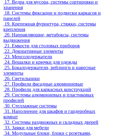
17.
Ведра для мусора, системы сортировки и
хранения
18.
Системы фиксации и подвески каркасов и
панелей
19.
Крепежная фурнитура, стяжки, системы
крепления
20.
Направляющие, метабоксы, системы
выдвижения
21.
Емкости для столовых приборов
22.
Декоративные элементы
23.
Менсолодержатели
24.
Вешалки и крючки для одежды
25.
Бокалодержатели, рейлинги и навесные
элементы
26.
Светильники
27.
Профили фасадные алюминиевые
28.
Профили для каркасных конструкций
29.
Системы алюминиевых и пластиковых
профилей
30.
Стеллажные системы
31.
Наполнение для шкафов и гардеробных
комнат
32.
Системы раздвижных и складных дверей
33.
Замки для мебели
34.
Модульные блоки, блоки с розетками,