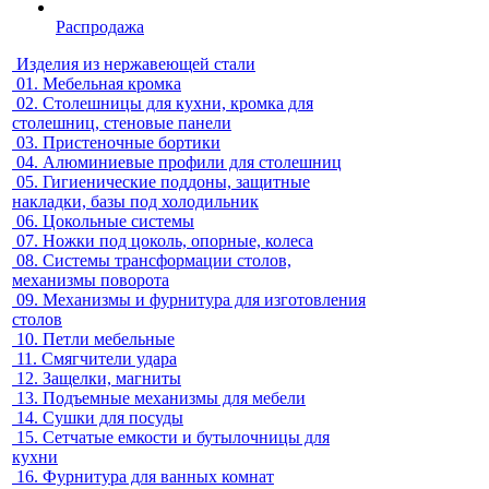
Распродажа
Изделия из нержавеющей стали
01.
Мебельная кромка
02.
Столешницы для кухни, кромка для
столешниц, стеновые панели
03.
Пристеночные бортики
04.
Алюминиевые профили для столешниц
05.
Гигиенические поддоны, защитные
накладки, базы под холодильник
06.
Цокольные системы
07.
Ножки под цоколь, опорные, колеса
08.
Системы трансформации столов,
механизмы поворота
09.
Механизмы и фурнитура для изготовления
столов
10.
Петли мебельные
11.
Смягчители удара
12.
Защелки, магниты
13.
Подъемные механизмы для мебели
14.
Сушки для посуды
15.
Сетчатые емкости и бутылочницы для
кухни
16.
Фурнитура для ванных комнат