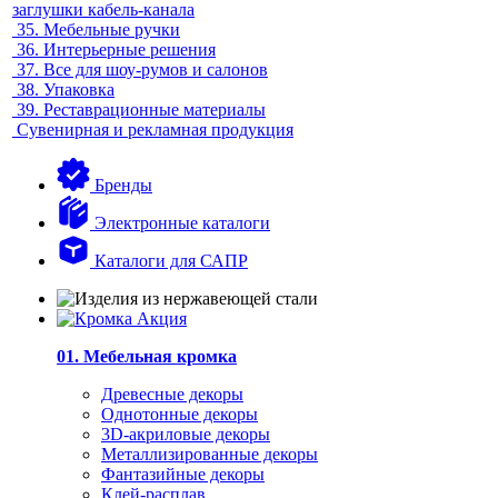
заглушки кабель-канала
35.
Мебельные ручки
36.
Интерьерные решения
37.
Все для шоу-румов и салонов
38.
Упаковка
39.
Реставрационные материалы
Сувенирная и рекламная продукция
Бренды
Электронные каталоги
Каталоги для САПР
01. Мебельная кромка
Древесные декоры
Однотонные декоры
3D-акриловые декоры
Металлизированные декоры
Фантазийные декоры
Клей-расплав