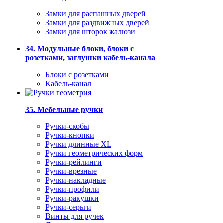
Замки для распашных дверей
Замки для раздвижных дверей
Замки для шторок жалюзи
34. Модульные блоки, блоки с
розетками, заглушки кабель-канала
Блоки с розетками
Кабель-канал
35. Мебельные ручки
Ручки-скобы
Ручки-кнопки
Ручки длинные XL
Ручки геометрических форм
Ручки-рейлинги
Ручки-врезные
Ручки-накладные
Ручки-профили
Ручки-ракушки
Ручки-серьги
Винты для ручек