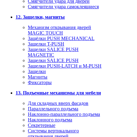
Смягчители удара для дверей
Cмягчители удара самоклеящиеся
12. Защелки, магниты
Механизм открывания дверей
MAGIC TOUCH
Защёлки PUSH MECHANICAL
Защелки T-PUSH
Защелки SALICE PUSH
MAGNETIC
Защелки SALICE PUSH
Защелки PUSH-LATCH и M-PUSH
Защелки
Магниты
Фиксаторы
13. Подъемные механизмы для мебели
Для складных вверх фасадов
Параллельного подъема
Наклонно-параллельного подъема
Наклонного подъема
Секретерные
Системы вертикального
открывания дверей