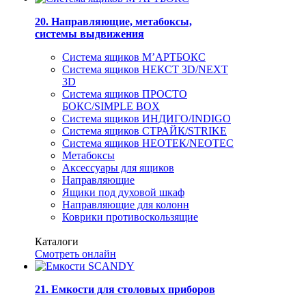
20. Направляющие, метабоксы,
системы выдвижения
Система ящиков М’АРТБОКС
Система ящиков НЕКСТ 3D/NEXT
3D
Система ящиков ПРОСТО
БОКС/SIMPLE BOX
Система ящиков ИНДИГО/INDIGO
Система ящиков СТРАЙК/STRIKE
Система ящиков НЕОТЕК/NEOTEC
Метабоксы
Аксессуары для ящиков
Направляющие
Ящики под духовой шкаф
Направляющие для колонн
Коврики противоскользящие
Каталоги
Смотреть онлайн
21. Емкости для столовых приборов