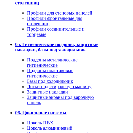
столешниц
Профили для стеновых панелей
Профили фронтальные для
столешниц
Профили соединительные и
торцевые
05. Гигиенические поддоны, защитные
накладки, базы под холодильник
Поддоны металлические
гигиенические
Поддоны пластиковые
гигиенические
Базы под холодильник
Лотки под стиральную машину
Защитные накладки
Защитные экраны под варочную
панель
06. Цокольные системы
Цоколь ПВХ
Цоколь алюминиевый