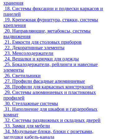
хранения
18.
Системы фиксации и подвески каркасов и
панелей
19.
Крепежная фурнитура, стяжки, системы
крепления
20.
Направляющие, метабоксы, системы
выдвижения
21.
Емкости для столовых приборов
22.
Декоративные элементы
23.
Менсолодержатели
24.
Вешалки и крючки для одежды
25.
Бокалодержатели, рейлинги и навесные
элементы
26.
Светильники
27.
Профили фасадные алюминиевые
28.
Профили для каркасных конструкций
29.
Системы алюминиевых и пластиковых
профилей
30.
Стеллажные системы
31.
Наполнение для шкафов и гардеробных
комнат
32.
Системы раздвижных и складных дверей
33.
Замки для мебели
34.
Модульные блоки, блоки с розетками,
заглушки кабель-канала