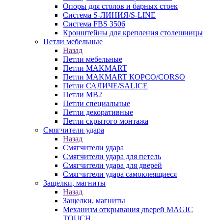
Опоры для столов и барных стоек
Система S-ЛИНИЯ/S-LINE
Система FBS 3506
Кронштейны для крепления столешницы
Петли мебельные
Назад
Петли мебельные
Петли MAKMART
Петли MAKMART КОРСО/CORSO
Петли САЛИЧЕ/SALICE
Петли MB2
Петли специальные
Петли декоративные
Петли скрытого монтажа
Смягчители удара
Назад
Смягчители удара
Смягчители удара для петель
Смягчители удара для дверей
Cмягчители удара самоклеящиеся
Защелки, магниты
Назад
Защелки, магниты
Механизм открывания дверей MAGIC
TOUCH