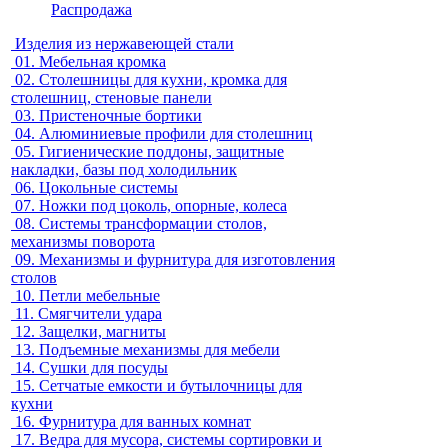
Распродажа
Изделия из нержавеющей стали
01.
Мебельная кромка
02.
Столешницы для кухни, кромка для
столешниц, стеновые панели
03.
Пристеночные бортики
04.
Алюминиевые профили для столешниц
05.
Гигиенические поддоны, защитные
накладки, базы под холодильник
06.
Цокольные системы
07.
Ножки под цоколь, опорные, колеса
08.
Системы трансформации столов,
механизмы поворота
09.
Механизмы и фурнитура для изготовления
столов
10.
Петли мебельные
11.
Смягчители удара
12.
Защелки, магниты
13.
Подъемные механизмы для мебели
14.
Сушки для посуды
15.
Сетчатые емкости и бутылочницы для
кухни
16.
Фурнитура для ванных комнат
17.
Ведра для мусора, системы сортировки и