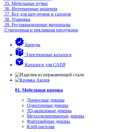
35.
Мебельные ручки
36.
Интерьерные решения
37.
Все для шоу-румов и салонов
38.
Упаковка
39.
Реставрационные материалы
Сувенирная и рекламная продукция
Бренды
Электронные каталоги
Каталоги для САПР
01. Мебельная кромка
Древесные декоры
Однотонные декоры
3D-акриловые декоры
Металлизированные декоры
Фантазийные декоры
Клей-расплав