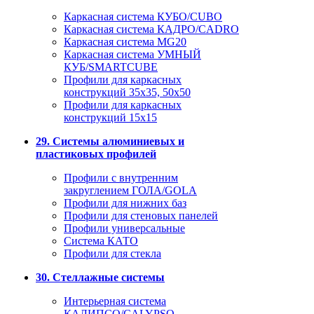
Каркасная система КУБО/CUBO
Каркасная система КАДРО/CADRO
Каркасная система MG20
Каркасная система УМНЫЙ
КУБ/SMARTCUBE
Профили для каркасных
конструкций 35x35, 50x50
Профили для каркасных
конструкций 15х15
29. Системы алюминиевых и
пластиковых профилей
Профили с внутренним
закруглением ГОЛА/GOLA
Профили для нижних баз
Профили для стеновых панелей
Профили универсальные
Система КАТО
Профили для стекла
30. Стеллажные системы
Интерьерная система
КАЛИПСО/CALYPSO