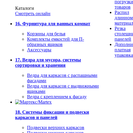
погрузк
товаров
Каталоги
Распил
Смотреть онлайн
длинном
материа
16. Фурнитура для ванных комнат
Резка
Корзины для белья
столешн
Комплекты емкостей для П-
панелей
образных ящиков
Дополни
Аксессуары
платная
упаковка
17. Ведра для мусора, системы
сортировки и хранения
Ведра для каркасов с распашными
фасадами
Ведра для каркасов с выдвижными
ящиками
Ведра с креплением к фасаду
18. Системы фиксации и подвески
каркасов и панелей
Подвески верхних каркасов
Подвески нижних каркасов