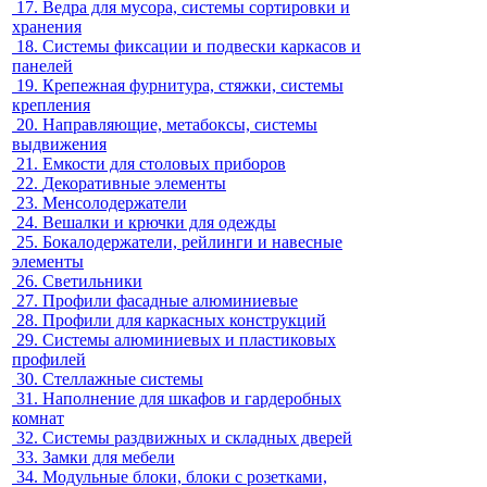
17.
Ведра для мусора, системы сортировки и
хранения
18.
Системы фиксации и подвески каркасов и
панелей
19.
Крепежная фурнитура, стяжки, системы
крепления
20.
Направляющие, метабоксы, системы
выдвижения
21.
Емкости для столовых приборов
22.
Декоративные элементы
23.
Менсолодержатели
24.
Вешалки и крючки для одежды
25.
Бокалодержатели, рейлинги и навесные
элементы
26.
Светильники
27.
Профили фасадные алюминиевые
28.
Профили для каркасных конструкций
29.
Системы алюминиевых и пластиковых
профилей
30.
Стеллажные системы
31.
Наполнение для шкафов и гардеробных
комнат
32.
Системы раздвижных и складных дверей
33.
Замки для мебели
34.
Модульные блоки, блоки с розетками,