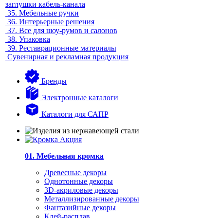
заглушки кабель-канала
35.
Мебельные ручки
36.
Интерьерные решения
37.
Все для шоу-румов и салонов
38.
Упаковка
39.
Реставрационные материалы
Сувенирная и рекламная продукция
Бренды
Электронные каталоги
Каталоги для САПР
01. Мебельная кромка
Древесные декоры
Однотонные декоры
3D-акриловые декоры
Металлизированные декоры
Фантазийные декоры
Клей-расплав