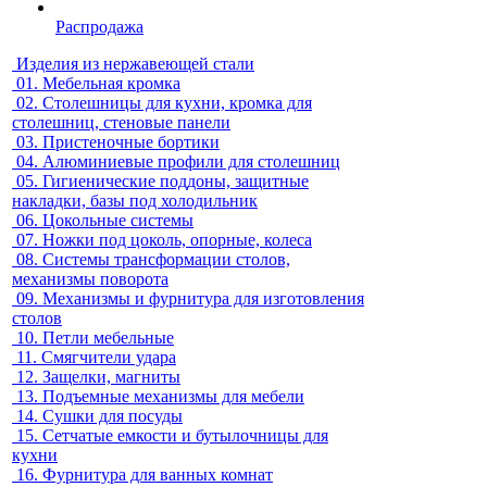
Распродажа
Изделия из нержавеющей стали
01.
Мебельная кромка
02.
Столешницы для кухни, кромка для
столешниц, стеновые панели
03.
Пристеночные бортики
04.
Алюминиевые профили для столешниц
05.
Гигиенические поддоны, защитные
накладки, базы под холодильник
06.
Цокольные системы
07.
Ножки под цоколь, опорные, колеса
08.
Системы трансформации столов,
механизмы поворота
09.
Механизмы и фурнитура для изготовления
столов
10.
Петли мебельные
11.
Смягчители удара
12.
Защелки, магниты
13.
Подъемные механизмы для мебели
14.
Сушки для посуды
15.
Сетчатые емкости и бутылочницы для
кухни
16.
Фурнитура для ванных комнат