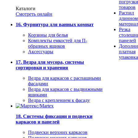
погрузк
товаров
Каталоги
Распил
Смотреть онлайн
длинном
материа
16. Фурнитура для ванных комнат
Резка
Корзины для белья
столешн
Комплекты емкостей для П-
панелей
образных ящиков
Дополни
Аксессуары
платная
упаковка
17. Ведра для мусора, системы
сортировки и хранения
Ведра для каркасов с распашными
фасадами
Ведра для каркасов с выдвижными
ящиками
Ведра с креплением к фасаду
18. Системы фиксации и подвески
каркасов и панелей
Подвески верхних каркасов
Подвески нижних каркасов