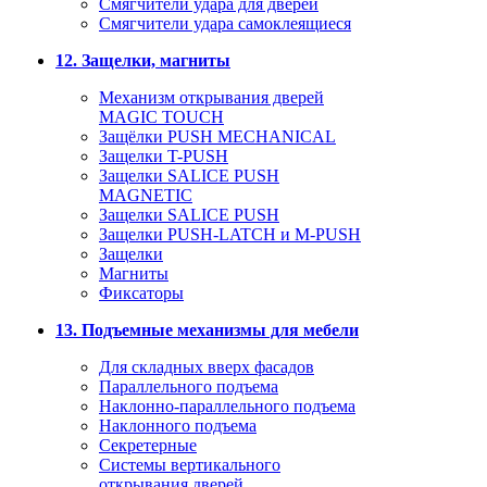
Смягчители удара для дверей
Cмягчители удара самоклеящиеся
12. Защелки, магниты
Механизм открывания дверей
MAGIC TOUCH
Защёлки PUSH MECHANICAL
Защелки T-PUSH
Защелки SALICE PUSH
MAGNETIC
Защелки SALICE PUSH
Защелки PUSH-LATCH и M-PUSH
Защелки
Магниты
Фиксаторы
13. Подъемные механизмы для мебели
Для складных вверх фасадов
Параллельного подъема
Наклонно-параллельного подъема
Наклонного подъема
Секретерные
Системы вертикального
открывания дверей