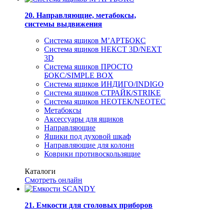
20. Направляющие, метабоксы,
системы выдвижения
Система ящиков М’АРТБОКС
Система ящиков НЕКСТ 3D/NEXT
3D
Система ящиков ПРОСТО
БОКС/SIMPLE BOX
Система ящиков ИНДИГО/INDIGO
Система ящиков СТРАЙК/STRIKE
Система ящиков НЕОТЕК/NEOTEC
Метабоксы
Аксессуары для ящиков
Направляющие
Ящики под духовой шкаф
Направляющие для колонн
Коврики противоскользящие
Каталоги
Смотреть онлайн
21. Емкости для столовых приборов