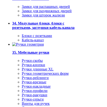
Замки для распашных дверей
Замки для раздвижных дверей
Замки для шторок жалюзи
34. Модульные блоки, блоки с
розетками, заглушки кабель-канала
Блоки с розетками
Кабель-канал
35. Мебельные ручки
Ручки-скобы
Ручки-кнопки
Ручки длинные XL
Ручки геометрических форм
Ручки-рейлинги
Ручки-врезные
Ручки-накладные
Ручки-профили
Ручки-ракушки
Ручки-серьги
Винты для ручек