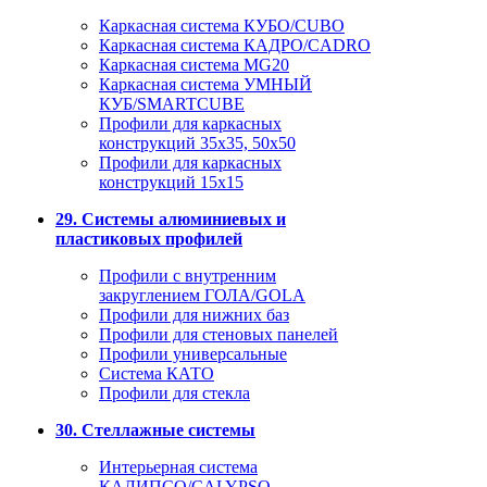
Каркасная система КУБО/CUBO
Каркасная система КАДРО/CADRO
Каркасная система MG20
Каркасная система УМНЫЙ
КУБ/SMARTCUBE
Профили для каркасных
конструкций 35x35, 50x50
Профили для каркасных
конструкций 15х15
29. Системы алюминиевых и
пластиковых профилей
Профили с внутренним
закруглением ГОЛА/GOLA
Профили для нижних баз
Профили для стеновых панелей
Профили универсальные
Система КАТО
Профили для стекла
30. Стеллажные системы
Интерьерная система
КАЛИПСО/CALYPSO