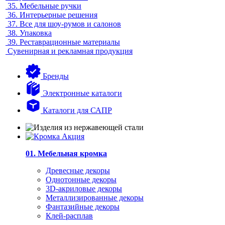
35.
Мебельные ручки
36.
Интерьерные решения
37.
Все для шоу-румов и салонов
38.
Упаковка
39.
Реставрационные материалы
Сувенирная и рекламная продукция
Бренды
Электронные каталоги
Каталоги для САПР
01. Мебельная кромка
Древесные декоры
Однотонные декоры
3D-акриловые декоры
Металлизированные декоры
Фантазийные декоры
Клей-расплав