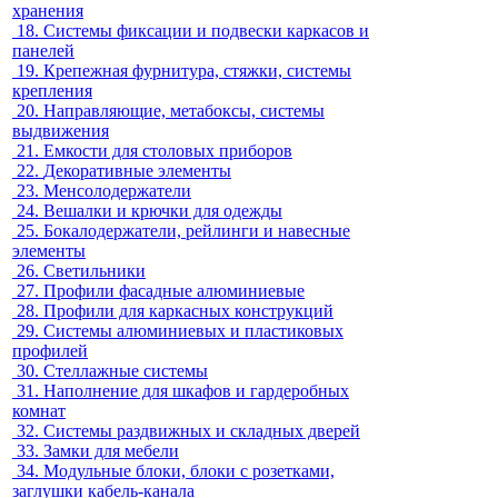
хранения
18.
Системы фиксации и подвески каркасов и
панелей
19.
Крепежная фурнитура, стяжки, системы
крепления
20.
Направляющие, метабоксы, системы
выдвижения
21.
Емкости для столовых приборов
22.
Декоративные элементы
23.
Менсолодержатели
24.
Вешалки и крючки для одежды
25.
Бокалодержатели, рейлинги и навесные
элементы
26.
Светильники
27.
Профили фасадные алюминиевые
28.
Профили для каркасных конструкций
29.
Системы алюминиевых и пластиковых
профилей
30.
Стеллажные системы
31.
Наполнение для шкафов и гардеробных
комнат
32.
Системы раздвижных и складных дверей
33.
Замки для мебели
34.
Модульные блоки, блоки с розетками,
заглушки кабель-канала