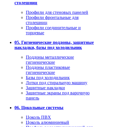
столешниц
Профили для стеновых панелей
Профили фронтальные для
столешниц
Профили соединительные и
торцевые
05. Гигиенические поддоны, защитные
накладки, базы под холодильник
Поддоны металлические
гигиенические
Поддоны пластиковые
гигиенические
Базы под холодильник
Лотки под стиральную машину
Защитные накладки
Защитные экраны под варочную
панель
06. Цокольные системы
Цоколь ПВХ
Цоколь алюминиевый