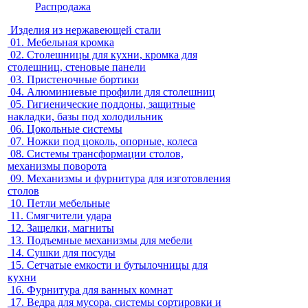
Распродажа
Изделия из нержавеющей стали
01.
Мебельная кромка
02.
Столешницы для кухни, кромка для
столешниц, стеновые панели
03.
Пристеночные бортики
04.
Алюминиевые профили для столешниц
05.
Гигиенические поддоны, защитные
накладки, базы под холодильник
06.
Цокольные системы
07.
Ножки под цоколь, опорные, колеса
08.
Системы трансформации столов,
механизмы поворота
09.
Механизмы и фурнитура для изготовления
столов
10.
Петли мебельные
11.
Смягчители удара
12.
Защелки, магниты
13.
Подъемные механизмы для мебели
14.
Сушки для посуды
15.
Сетчатые емкости и бутылочницы для
кухни
16.
Фурнитура для ванных комнат
17.
Ведра для мусора, системы сортировки и