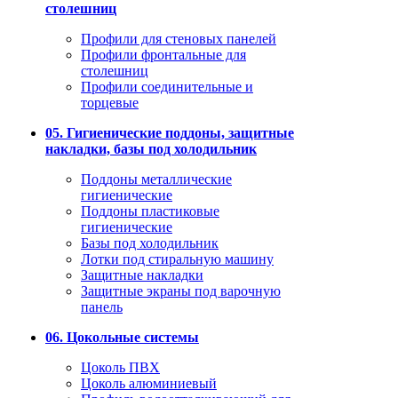
столешниц
Профили для стеновых панелей
Профили фронтальные для
столешниц
Профили соединительные и
торцевые
05. Гигиенические поддоны, защитные
накладки, базы под холодильник
Поддоны металлические
гигиенические
Поддоны пластиковые
гигиенические
Базы под холодильник
Лотки под стиральную машину
Защитные накладки
Защитные экраны под варочную
панель
06. Цокольные системы
Цоколь ПВХ
Цоколь алюминиевый