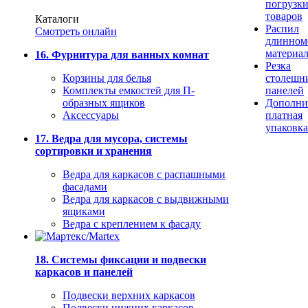
погрузк
товаров
Каталоги
Распил
Смотреть онлайн
длинном
материа
16. Фурнитура для ванных комнат
Резка
Корзины для белья
столешн
Комплекты емкостей для П-
панелей
образных ящиков
Дополни
Аксессуары
платная
упаковка
17. Ведра для мусора, системы
сортировки и хранения
Ведра для каркасов с распашными
фасадами
Ведра для каркасов с выдвижными
ящиками
Ведра с креплением к фасаду
18. Системы фиксации и подвески
каркасов и панелей
Подвески верхних каркасов
Подвески нижних каркасов