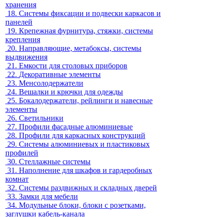
хранения
18.
Системы фиксации и подвески каркасов и
панелей
19.
Крепежная фурнитура, стяжки, системы
крепления
20.
Направляющие, метабоксы, системы
выдвижения
21.
Емкости для столовых приборов
22.
Декоративные элементы
23.
Менсолодержатели
24.
Вешалки и крючки для одежды
25.
Бокалодержатели, рейлинги и навесные
элементы
26.
Светильники
27.
Профили фасадные алюминиевые
28.
Профили для каркасных конструкций
29.
Системы алюминиевых и пластиковых
профилей
30.
Стеллажные системы
31.
Наполнение для шкафов и гардеробных
комнат
32.
Системы раздвижных и складных дверей
33.
Замки для мебели
34.
Модульные блоки, блоки с розетками,
заглушки кабель-канала