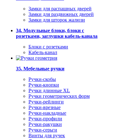
Замки для распашных дверей
Замки для раздвижных дверей
Замки для шторок жалюзи
34. Модульные блоки, блоки с
розетками, заглушки кабель-канала
Блоки с розетками
Кабель-канал
35. Мебельные ручки
Ручки-скобы
Ручки-кнопки
Ручки длинные XL
Ручки геометрических форм
Ручки-рейлинги
Ручки-врезные
Ручки-накладные
Ручки-профили
Ручки-ракушки
Ручки-серьги
Винты для ручек