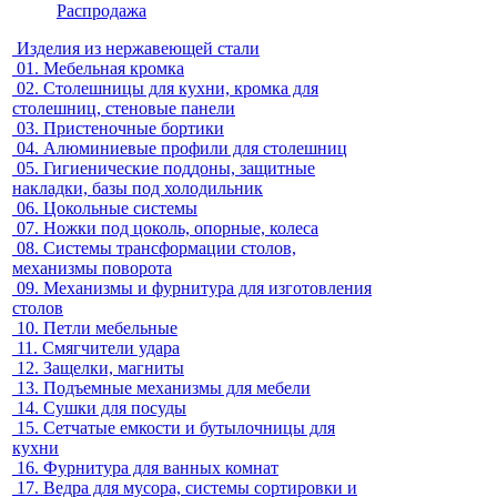
Распродажа
Изделия из нержавеющей стали
01.
Мебельная кромка
02.
Столешницы для кухни, кромка для
столешниц, стеновые панели
03.
Пристеночные бортики
04.
Алюминиевые профили для столешниц
05.
Гигиенические поддоны, защитные
накладки, базы под холодильник
06.
Цокольные системы
07.
Ножки под цоколь, опорные, колеса
08.
Системы трансформации столов,
механизмы поворота
09.
Механизмы и фурнитура для изготовления
столов
10.
Петли мебельные
11.
Смягчители удара
12.
Защелки, магниты
13.
Подъемные механизмы для мебели
14.
Сушки для посуды
15.
Сетчатые емкости и бутылочницы для
кухни
16.
Фурнитура для ванных комнат
17.
Ведра для мусора, системы сортировки и