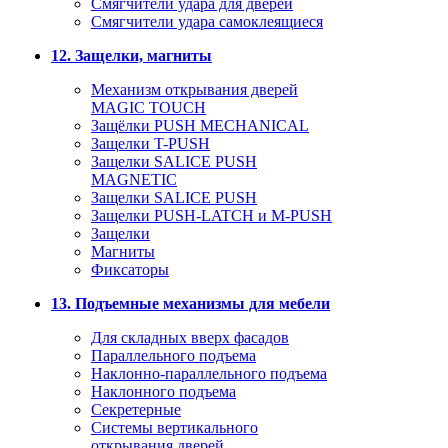
Смягчители удара для дверей
Cмягчители удара самоклеящиеся
12. Защелки, магниты
Механизм открывания дверей
MAGIC TOUCH
Защёлки PUSH MECHANICAL
Защелки T-PUSH
Защелки SALICE PUSH
MAGNETIC
Защелки SALICE PUSH
Защелки PUSH-LATCH и M-PUSH
Защелки
Магниты
Фиксаторы
13. Подъемные механизмы для мебели
Для складных вверх фасадов
Параллельного подъема
Наклонно-параллельного подъема
Наклонного подъема
Секретерные
Системы вертикального
открывания дверей