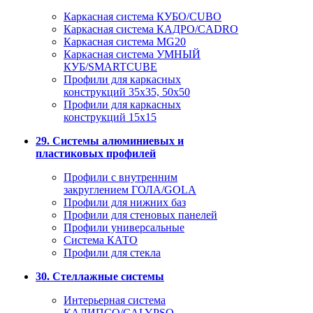
Каркасная система КУБО/CUBO
Каркасная система КАДРО/CADRO
Каркасная система MG20
Каркасная система УМНЫЙ
КУБ/SMARTCUBE
Профили для каркасных
конструкций 35x35, 50x50
Профили для каркасных
конструкций 15х15
29. Системы алюминиевых и
пластиковых профилей
Профили с внутренним
закруглением ГОЛА/GOLA
Профили для нижних баз
Профили для стеновых панелей
Профили универсальные
Система КАТО
Профили для стекла
30. Стеллажные системы
Интерьерная система
КАЛИПСО/CALYPSO