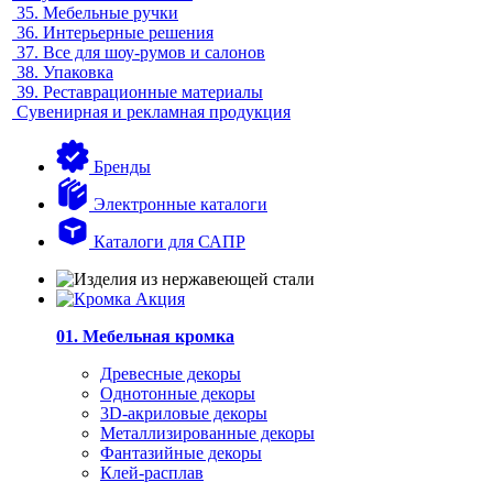
35.
Мебельные ручки
36.
Интерьерные решения
37.
Все для шоу-румов и салонов
38.
Упаковка
39.
Реставрационные материалы
Сувенирная и рекламная продукция
Бренды
Электронные каталоги
Каталоги для САПР
01. Мебельная кромка
Древесные декоры
Однотонные декоры
3D-акриловые декоры
Металлизированные декоры
Фантазийные декоры
Клей-расплав