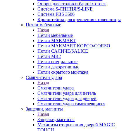
Опоры для столов и барных стоек
Система S-ЛИНИЯ/S-LINE
Система FBS 3506
Кронштейны для крепления столешницы
Петли мебельные
Назад
Петли мебельные
Петли MAKMART
Петли MAKMART КОРСО/CORSO
Петли САЛИЧЕ/SALICE
Петли MB2
Петли специальные
Петли декоративные
Петли скрытого монтажа
Смягчители удара
Назад
Смягчители удара
Смягчители удара для петель
Смягчители удара для дверей
Cмягчители удара самоклеящиеся
Защелки, магниты
Назад
Защелки, магниты
Механизм открывания дверей MAGIC
TOUCH