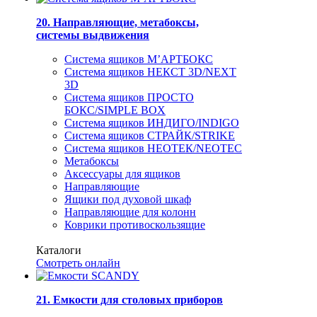
20. Направляющие, метабоксы,
системы выдвижения
Система ящиков М’АРТБОКС
Система ящиков НЕКСТ 3D/NEXT
3D
Система ящиков ПРОСТО
БОКС/SIMPLE BOX
Система ящиков ИНДИГО/INDIGO
Система ящиков СТРАЙК/STRIKE
Система ящиков НЕОТЕК/NEOTEC
Метабоксы
Аксессуары для ящиков
Направляющие
Ящики под духовой шкаф
Направляющие для колонн
Коврики противоскользящие
Каталоги
Смотреть онлайн
21. Емкости для столовых приборов