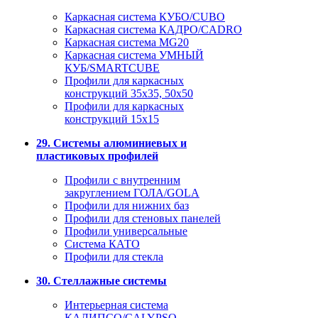
Каркасная система КУБО/CUBO
Каркасная система КАДРО/CADRO
Каркасная система MG20
Каркасная система УМНЫЙ
КУБ/SMARTCUBE
Профили для каркасных
конструкций 35x35, 50x50
Профили для каркасных
конструкций 15х15
29. Системы алюминиевых и
пластиковых профилей
Профили с внутренним
закруглением ГОЛА/GOLA
Профили для нижних баз
Профили для стеновых панелей
Профили универсальные
Система КАТО
Профили для стекла
30. Стеллажные системы
Интерьерная система
КАЛИПСО/CALYPSO