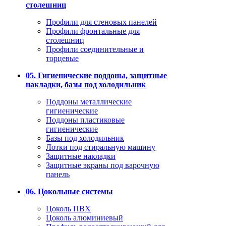
столешниц
Профили для стеновых панелей
Профили фронтальные для
столешниц
Профили соединительные и
торцевые
05. Гигиенические поддоны, защитные
накладки, базы под холодильник
Поддоны металлические
гигиенические
Поддоны пластиковые
гигиенические
Базы под холодильник
Лотки под стиральную машину
Защитные накладки
Защитные экраны под варочную
панель
06. Цокольные системы
Цоколь ПВХ
Цоколь алюминиевый