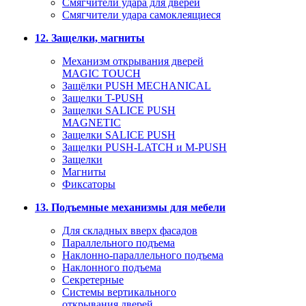
Смягчители удара для дверей
Cмягчители удара самоклеящиеся
12. Защелки, магниты
Механизм открывания дверей
MAGIC TOUCH
Защёлки PUSH MECHANICAL
Защелки T-PUSH
Защелки SALICE PUSH
MAGNETIC
Защелки SALICE PUSH
Защелки PUSH-LATCH и M-PUSH
Защелки
Магниты
Фиксаторы
13. Подъемные механизмы для мебели
Для складных вверх фасадов
Параллельного подъема
Наклонно-параллельного подъема
Наклонного подъема
Секретерные
Системы вертикального
открывания дверей