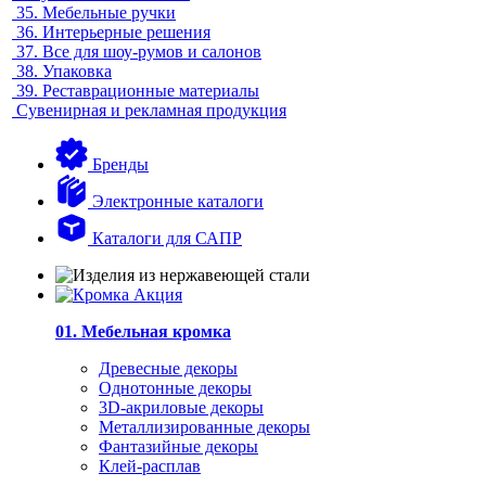
35.
Мебельные ручки
36.
Интерьерные решения
37.
Все для шоу-румов и салонов
38.
Упаковка
39.
Реставрационные материалы
Сувенирная и рекламная продукция
Бренды
Электронные каталоги
Каталоги для САПР
01. Мебельная кромка
Древесные декоры
Однотонные декоры
3D-акриловые декоры
Металлизированные декоры
Фантазийные декоры
Клей-расплав