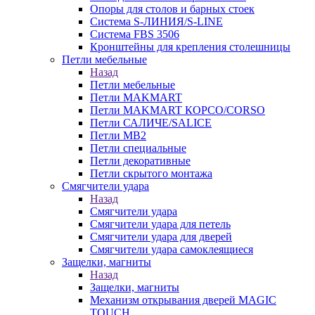
Опоры для столов и барных стоек
Система S-ЛИНИЯ/S-LINE
Система FBS 3506
Кронштейны для крепления столешницы
Петли мебельные
Назад
Петли мебельные
Петли MAKMART
Петли MAKMART КОРСО/CORSO
Петли САЛИЧЕ/SALICE
Петли MB2
Петли специальные
Петли декоративные
Петли скрытого монтажа
Смягчители удара
Назад
Смягчители удара
Смягчители удара для петель
Смягчители удара для дверей
Cмягчители удара самоклеящиеся
Защелки, магниты
Назад
Защелки, магниты
Механизм открывания дверей MAGIC
TOUCH