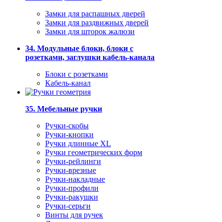
Замки для распашных дверей
Замки для раздвижных дверей
Замки для шторок жалюзи
34. Модульные блоки, блоки с
розетками, заглушки кабель-канала
Блоки с розетками
Кабель-канал
35. Мебельные ручки
Ручки-скобы
Ручки-кнопки
Ручки длинные XL
Ручки геометрических форм
Ручки-рейлинги
Ручки-врезные
Ручки-накладные
Ручки-профили
Ручки-ракушки
Ручки-серьги
Винты для ручек