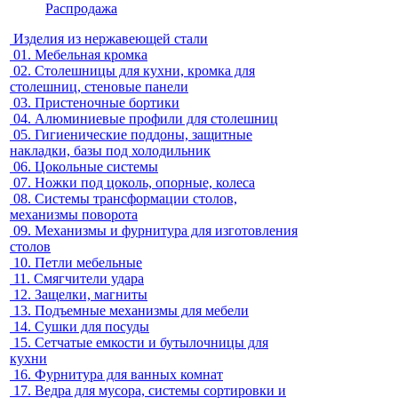
Распродажа
Изделия из нержавеющей стали
01.
Мебельная кромка
02.
Столешницы для кухни, кромка для
столешниц, стеновые панели
03.
Пристеночные бортики
04.
Алюминиевые профили для столешниц
05.
Гигиенические поддоны, защитные
накладки, базы под холодильник
06.
Цокольные системы
07.
Ножки под цоколь, опорные, колеса
08.
Системы трансформации столов,
механизмы поворота
09.
Механизмы и фурнитура для изготовления
столов
10.
Петли мебельные
11.
Смягчители удара
12.
Защелки, магниты
13.
Подъемные механизмы для мебели
14.
Сушки для посуды
15.
Сетчатые емкости и бутылочницы для
кухни
16.
Фурнитура для ванных комнат
17.
Ведра для мусора, системы сортировки и