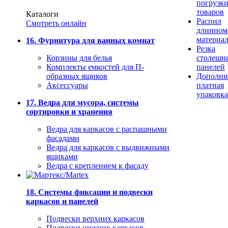
погрузк
товаров
Каталоги
Распил
Смотреть онлайн
длинном
материа
16. Фурнитура для ванных комнат
Резка
Корзины для белья
столешн
Комплекты емкостей для П-
панелей
образных ящиков
Дополни
Аксессуары
платная
упаковка
17. Ведра для мусора, системы
сортировки и хранения
Ведра для каркасов с распашными
фасадами
Ведра для каркасов с выдвижными
ящиками
Ведра с креплением к фасаду
18. Системы фиксации и подвески
каркасов и панелей
Подвески верхних каркасов
Подвески нижних каркасов