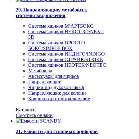
20. Направляющие, метабоксы,
системы выдвижения
Система ящиков М’АРТБОКС
Система ящиков НЕКСТ 3D/NEXT
3D
Система ящиков ПРОСТО
БОКС/SIMPLE BOX
Система ящиков ИНДИГО/INDIGO
Система ящиков СТРАЙК/STRIKE
Система ящиков НЕОТЕК/NEOTEC
Метабоксы
Аксессуары для ящиков
Направляющие
Ящики под духовой шкаф
Направляющие для колонн
Коврики противоскользящие
Каталоги
Смотреть онлайн
21. Емкости для столовых приборов