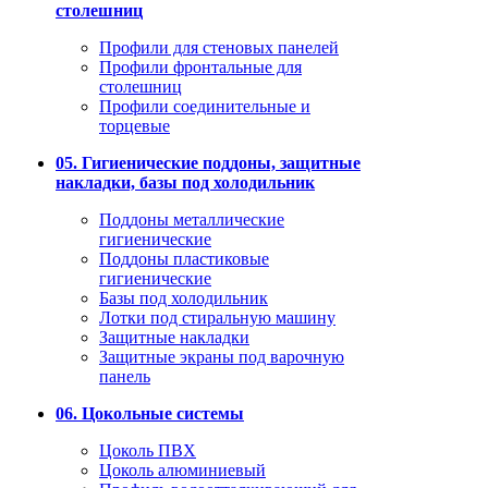
столешниц
Профили для стеновых панелей
Профили фронтальные для
столешниц
Профили соединительные и
торцевые
05. Гигиенические поддоны, защитные
накладки, базы под холодильник
Поддоны металлические
гигиенические
Поддоны пластиковые
гигиенические
Базы под холодильник
Лотки под стиральную машину
Защитные накладки
Защитные экраны под варочную
панель
06. Цокольные системы
Цоколь ПВХ
Цоколь алюминиевый