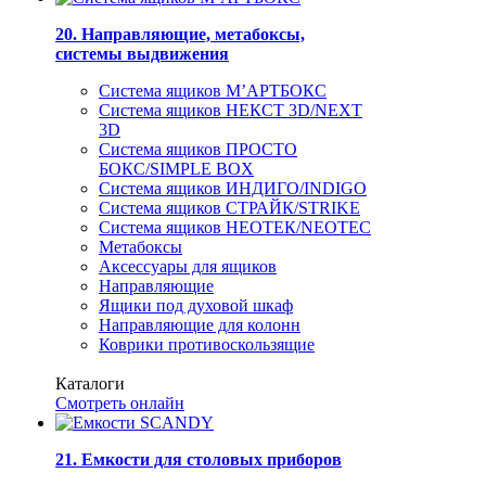
20. Направляющие, метабоксы,
системы выдвижения
Система ящиков М’АРТБОКС
Система ящиков НЕКСТ 3D/NEXT
3D
Система ящиков ПРОСТО
БОКС/SIMPLE BOX
Система ящиков ИНДИГО/INDIGO
Система ящиков СТРАЙК/STRIKE
Система ящиков НЕОТЕК/NEOTEC
Метабоксы
Аксессуары для ящиков
Направляющие
Ящики под духовой шкаф
Направляющие для колонн
Коврики противоскользящие
Каталоги
Смотреть онлайн
21. Емкости для столовых приборов