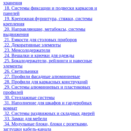
хранения
18.
Системы фиксации и подвески каркасов и
панелей
19.
Крепежная фурнитура, стяжки, системы
крепления
20.
Направляющие, метабоксы, системы
выдвижения
21.
Емкости для столовых приборов
22.
Декоративные элементы
23.
Менсолодержатели
24.
Вешалки и крючки для одежды
25.
Бокалодержатели, рейлинги и навесные
элементы
26.
Светильники
27.
Профили фасадные алюминиевые
28.
Профили для каркасных конструкций
29.
Системы алюминиевых и пластиковых
профилей
30.
Стеллажные системы
31.
Наполнение для шкафов и гардеробных
комнат
32.
Системы раздвижных и складных дверей
33.
Замки для мебели
34.
Модульные блоки, блоки с розетками,
заглушки кабель-канала