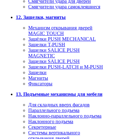
Смягчители удара для дверей
Cмягчители удара самоклеящиеся
12. Защелки, магниты
Механизм открывания дверей
MAGIC TOUCH
Защёлки PUSH MECHANICAL
Защелки T-PUSH
Защелки SALICE PUSH
MAGNETIC
Защелки SALICE PUSH
Защелки PUSH-LATCH и M-PUSH
Защелки
Магниты
Фиксаторы
13. Подъемные механизмы для мебели
Для складных вверх фасадов
Параллельного подъема
Наклонно-параллельного подъема
Наклонного подъема
Секретерные
Системы вертикального
открывания дверей