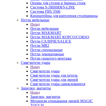
Опоры для столов и барных стоек
Система S-ЛИНИЯ/S-LINE
Система FBS 3506
Кронштейны для крепления столешницы
Петли мебельные
Назад
Петли мебельные
Петли MAKMART
Петли MAKMART КОРСО/CORSO
Петли САЛИЧЕ/SALICE
Петли MB2
Петли специальные
Петли декоративные
Петли скрытого монтажа
Смягчители удара
Назад
Смягчители удара
Смягчители удара для петель
Смягчители удара для дверей
Cмягчители удара самоклеящиеся
Защелки, магниты
Назад
Защелки, магниты
Механизм открывания дверей MAGIC
TOUCH