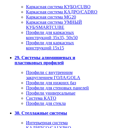
Каркасная система КУБО/CUBO
Каркасная система КАДРО/CADRO
Каркасная система MG20
Каркасная система УМНЫЙ
КУБ/SMARTCUBE
Профили для каркасных
конструкций 35x35, 50x50
Профили для каркасных
конструкций 15х15
29. Системы алюминиевых и
пластиковых профилей
Профили с внутренним
закруглением ГОЛА/GOLA
Профили для нижних баз
Профили для стеновых панелей
Профили универсальные
Система КАТО
Профили для стекла
30. Стеллажные системы
Интерьерная система
КАЛИПСО/CALYPSO