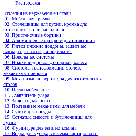
Распродажа
Изделия из нержавеющей стали
01.
Мебельная кромка
02.
Столешницы для кухни, кромка для
столешниц, стеновые панели
03.
Пристеночные бортики
04.
Алюминиевые профили для столешниц
05.
Гигиенические поддоны, защитные
накладки, базы под холодильник
06.
Цокольные системы
07.
Ножки под цоколь, опорные, колеса
08.
Системы трансформации столов,
механизмы поворота
09.
Механизмы и фурнитура для изготовления
столов
10.
Петли мебельные
11.
Смягчители удара
12.
Защелки, магниты
13.
Подъемные механизмы для мебели
14.
Сушки для посуды
15.
Сетчатые емкости и бутылочницы для
кухни
16.
Фурнитура для ванных комнат
17.
Ведра для мусора, системы сортировки и