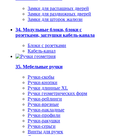
Замки для распашных дверей
Замки для раздвижных дверей
Замки для шторок жалюзи
34. Модульные блоки, блоки с
розетками, заглушки кабель-канала
Блоки с розетками
Кабель-канал
35. Мебельные ручки
Ручки-скобы
Ручки-кнопки
Ручки длинные XL
Ручки геометрических форм
Ручки-рейлинги
Ручки-врезные
Ручки-накладные
Ручки-профили
Ручки-ракушки
Ручки-серьги
Винты для ручек