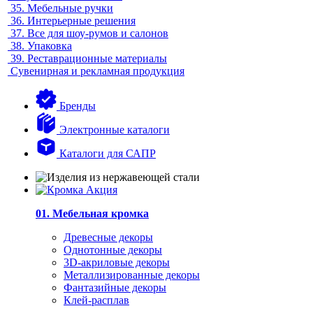
35.
Мебельные ручки
36.
Интерьерные решения
37.
Все для шоу-румов и салонов
38.
Упаковка
39.
Реставрационные материалы
Сувенирная и рекламная продукция
Бренды
Электронные каталоги
Каталоги для САПР
01. Мебельная кромка
Древесные декоры
Однотонные декоры
3D-акриловые декоры
Металлизированные декоры
Фантазийные декоры
Клей-расплав