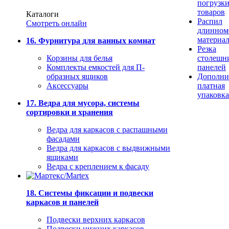
погрузк
товаров
Каталоги
Распил
Смотреть онлайн
длинном
материа
16. Фурнитура для ванных комнат
Резка
Корзины для белья
столешн
Комплекты емкостей для П-
панелей
образных ящиков
Дополни
Аксессуары
платная
упаковка
17. Ведра для мусора, системы
сортировки и хранения
Ведра для каркасов с распашными
фасадами
Ведра для каркасов с выдвижными
ящиками
Ведра с креплением к фасаду
18. Системы фиксации и подвески
каркасов и панелей
Подвески верхних каркасов
Подвески нижних каркасов