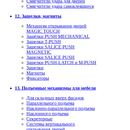
Смягчители удара для дверей
Cмягчители удара самоклеящиеся
12. Защелки, магниты
Механизм открывания дверей
MAGIC TOUCH
Защёлки PUSH MECHANICAL
Защелки T-PUSH
Защелки SALICE PUSH
MAGNETIC
Защелки SALICE PUSH
Защелки PUSH-LATCH и M-PUSH
Защелки
Магниты
Фиксаторы
13. Подъемные механизмы для мебели
Для складных вверх фасадов
Параллельного подъема
Наклонно-параллельного подъема
Наклонного подъема
Секретерные
Системы вертикального
открывания дверей