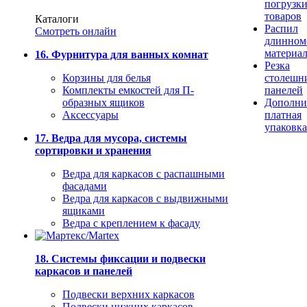
погрузк
товаров
Каталоги
Распил
Смотреть онлайн
длинном
материа
16. Фурнитура для ванных комнат
Резка
Корзины для белья
столешн
Комплекты емкостей для П-
панелей
образных ящиков
Дополни
Аксессуары
платная
упаковка
17. Ведра для мусора, системы
сортировки и хранения
Ведра для каркасов с распашными
фасадами
Ведра для каркасов с выдвижными
ящиками
Ведра с креплением к фасаду
18. Системы фиксации и подвески
каркасов и панелей
Подвески верхних каркасов
Подвески нижних каркасов