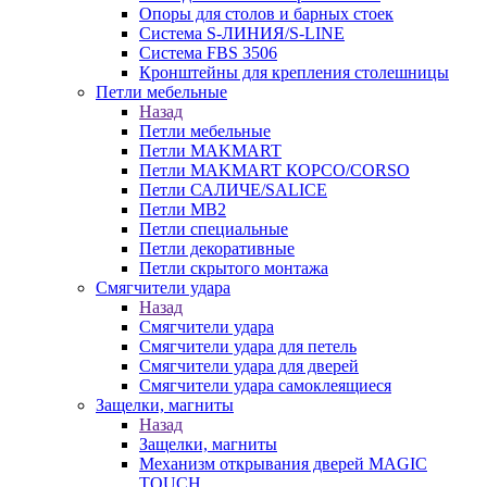
Опоры для столов и барных стоек
Система S-ЛИНИЯ/S-LINE
Система FBS 3506
Кронштейны для крепления столешницы
Петли мебельные
Назад
Петли мебельные
Петли MAKMART
Петли MAKMART КОРСО/CORSO
Петли САЛИЧЕ/SALICE
Петли MB2
Петли специальные
Петли декоративные
Петли скрытого монтажа
Смягчители удара
Назад
Смягчители удара
Смягчители удара для петель
Смягчители удара для дверей
Cмягчители удара самоклеящиеся
Защелки, магниты
Назад
Защелки, магниты
Механизм открывания дверей MAGIC
TOUCH