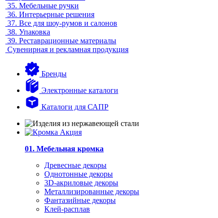
35.
Мебельные ручки
36.
Интерьерные решения
37.
Все для шоу-румов и салонов
38.
Упаковка
39.
Реставрационные материалы
Сувенирная и рекламная продукция
Бренды
Электронные каталоги
Каталоги для САПР
01. Мебельная кромка
Древесные декоры
Однотонные декоры
3D-акриловые декоры
Металлизированные декоры
Фантазийные декоры
Клей-расплав