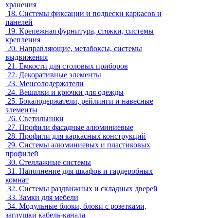
хранения
18.
Системы фиксации и подвески каркасов и
панелей
19.
Крепежная фурнитура, стяжки, системы
крепления
20.
Направляющие, метабоксы, системы
выдвижения
21.
Емкости для столовых приборов
22.
Декоративные элементы
23.
Менсолодержатели
24.
Вешалки и крючки для одежды
25.
Бокалодержатели, рейлинги и навесные
элементы
26.
Светильники
27.
Профили фасадные алюминиевые
28.
Профили для каркасных конструкций
29.
Системы алюминиевых и пластиковых
профилей
30.
Стеллажные системы
31.
Наполнение для шкафов и гардеробных
комнат
32.
Системы раздвижных и складных дверей
33.
Замки для мебели
34.
Модульные блоки, блоки с розетками,
заглушки кабель-канала