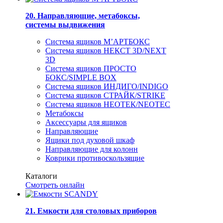
20. Направляющие, метабоксы,
системы выдвижения
Система ящиков М’АРТБОКС
Система ящиков НЕКСТ 3D/NEXT
3D
Система ящиков ПРОСТО
БОКС/SIMPLE BOX
Система ящиков ИНДИГО/INDIGO
Система ящиков СТРАЙК/STRIKE
Система ящиков НЕОТЕК/NEOTEC
Метабоксы
Аксессуары для ящиков
Направляющие
Ящики под духовой шкаф
Направляющие для колонн
Коврики противоскользящие
Каталоги
Смотреть онлайн
21. Емкости для столовых приборов