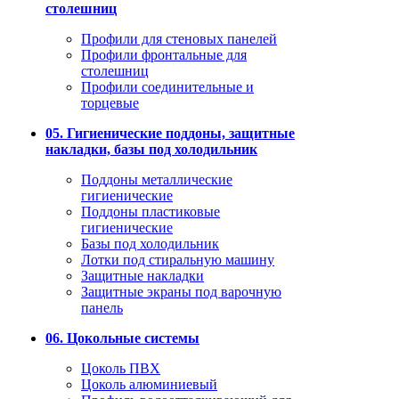
столешниц
Профили для стеновых панелей
Профили фронтальные для
столешниц
Профили соединительные и
торцевые
05. Гигиенические поддоны, защитные
накладки, базы под холодильник
Поддоны металлические
гигиенические
Поддоны пластиковые
гигиенические
Базы под холодильник
Лотки под стиральную машину
Защитные накладки
Защитные экраны под варочную
панель
06. Цокольные системы
Цоколь ПВХ
Цоколь алюминиевый