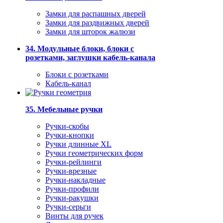
Замки для распашных дверей
Замки для раздвижных дверей
Замки для шторок жалюзи
34. Модульные блоки, блоки с
розетками, заглушки кабель-канала
Блоки с розетками
Кабель-канал
35. Мебельные ручки
Ручки-скобы
Ручки-кнопки
Ручки длинные XL
Ручки геометрических форм
Ручки-рейлинги
Ручки-врезные
Ручки-накладные
Ручки-профили
Ручки-ракушки
Ручки-серьги
Винты для ручек