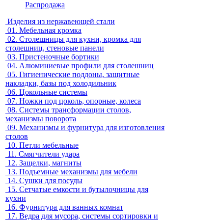
Распродажа
Изделия из нержавеющей стали
01.
Мебельная кромка
02.
Столешницы для кухни, кромка для
столешниц, стеновые панели
03.
Пристеночные бортики
04.
Алюминиевые профили для столешниц
05.
Гигиенические поддоны, защитные
накладки, базы под холодильник
06.
Цокольные системы
07.
Ножки под цоколь, опорные, колеса
08.
Системы трансформации столов,
механизмы поворота
09.
Механизмы и фурнитура для изготовления
столов
10.
Петли мебельные
11.
Смягчители удара
12.
Защелки, магниты
13.
Подъемные механизмы для мебели
14.
Сушки для посуды
15.
Сетчатые емкости и бутылочницы для
кухни
16.
Фурнитура для ванных комнат
17.
Ведра для мусора, системы сортировки и