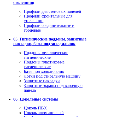
столешниц
Профили для стеновых панелей
Профили фронтальные для
столешниц
Профили соединительные и
торцевые
05. Гигиенические поддоны, защитные
накладки, базы под холодильник
Поддоны металлические
гигиенические
Поддоны пластиковые
гигиенические
Базы под холодильник
Лотки под стиральную машину
Защитные накладки
Защитные экраны под варочную
панель
06. Цокольные системы
Цоколь ПВХ
Цоколь алюминиевый