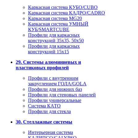
Каркасная система КУБО/CUBO
Каркасная система КАДРО/CADRO
Каркасная система MG20
Каркасная система УМНЫЙ
КУБ/SMARTCUBE
Профили для каркасных
конструкций 35x35, 50x50
Профили для каркасных
конструкций 15х15
29. Системы алюминиевых и
пластиковых профилей
Профили с внутренним
закруглением ГОЛА/GOLA
Профили для нижних баз
Профили для стеновых панелей
Профили универсальные
Система КАТО
Профили для стекла
30. Стеллажные системы
Интерьерная система
КАЛИПСО/CALYPSO