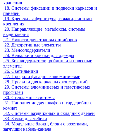
хранения
18.
Системы фиксации и подвески каркасов и
панелей
19.
Крепежная фурнитура, стяжки, системы
крепления
20.
Направляющие, метабоксы, системы
выдвижения
21.
Емкости для столовых приборов
22.
Декоративные элементы
23.
Менсолодержатели
24.
Вешалки и крючки для одежды
25.
Бокалодержатели, рейлинги и навесные
элементы
26.
Светильники
27.
Профили фасадные алюминиевые
28.
Профили для каркасных конструкций
29.
Системы алюминиевых и пластиковых
профилей
30.
Стеллажные системы
31.
Наполнение для шкафов и гардеробных
комнат
32.
Системы раздвижных и складных дверей
33.
Замки для мебели
34.
Модульные блоки, блоки с розетками,
заглушки кабель-канала