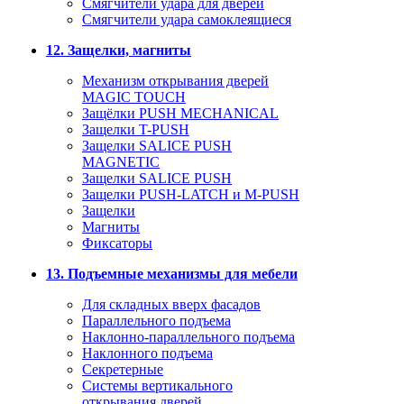
Смягчители удара для дверей
Cмягчители удара самоклеящиеся
12. Защелки, магниты
Механизм открывания дверей
MAGIC TOUCH
Защёлки PUSH MECHANICAL
Защелки T-PUSH
Защелки SALICE PUSH
MAGNETIC
Защелки SALICE PUSH
Защелки PUSH-LATCH и M-PUSH
Защелки
Магниты
Фиксаторы
13. Подъемные механизмы для мебели
Для складных вверх фасадов
Параллельного подъема
Наклонно-параллельного подъема
Наклонного подъема
Секретерные
Системы вертикального
открывания дверей