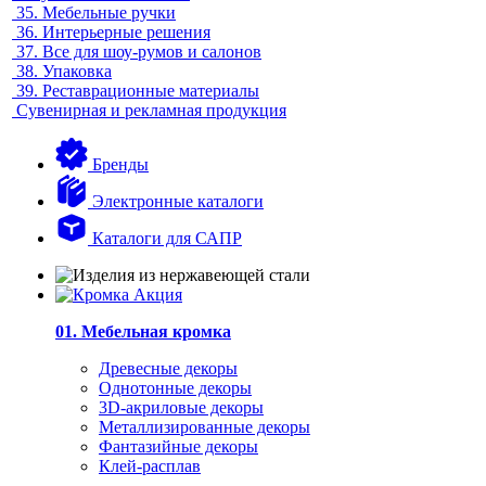
35.
Мебельные ручки
36.
Интерьерные решения
37.
Все для шоу-румов и салонов
38.
Упаковка
39.
Реставрационные материалы
Сувенирная и рекламная продукция
Бренды
Электронные каталоги
Каталоги для САПР
01. Мебельная кромка
Древесные декоры
Однотонные декоры
3D-акриловые декоры
Металлизированные декоры
Фантазийные декоры
Клей-расплав