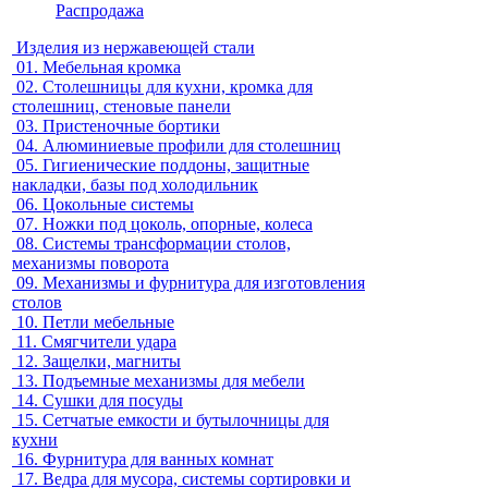
Распродажа
Изделия из нержавеющей стали
01.
Мебельная кромка
02.
Столешницы для кухни, кромка для
столешниц, стеновые панели
03.
Пристеночные бортики
04.
Алюминиевые профили для столешниц
05.
Гигиенические поддоны, защитные
накладки, базы под холодильник
06.
Цокольные системы
07.
Ножки под цоколь, опорные, колеса
08.
Системы трансформации столов,
механизмы поворота
09.
Механизмы и фурнитура для изготовления
столов
10.
Петли мебельные
11.
Смягчители удара
12.
Защелки, магниты
13.
Подъемные механизмы для мебели
14.
Сушки для посуды
15.
Сетчатые емкости и бутылочницы для
кухни
16.
Фурнитура для ванных комнат
17.
Ведра для мусора, системы сортировки и