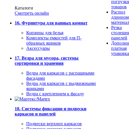
погрузк
товаров
Каталоги
Распил
Смотреть онлайн
длинном
материа
16. Фурнитура для ванных комнат
Резка
Корзины для белья
столешн
Комплекты емкостей для П-
панелей
образных ящиков
Дополни
Аксессуары
платная
упаковка
17. Ведра для мусора, системы
сортировки и хранения
Ведра для каркасов с распашными
фасадами
Ведра для каркасов с выдвижными
ящиками
Ведра с креплением к фасаду
18. Системы фиксации и подвески
каркасов и панелей
Подвески верхних каркасов
Подвески нижних каркасов