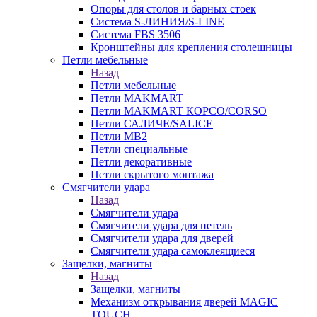
Опоры для столов и барных стоек
Система S-ЛИНИЯ/S-LINE
Система FBS 3506
Кронштейны для крепления столешницы
Петли мебельные
Назад
Петли мебельные
Петли MAKMART
Петли MAKMART КОРСО/CORSO
Петли САЛИЧЕ/SALICE
Петли MB2
Петли специальные
Петли декоративные
Петли скрытого монтажа
Смягчители удара
Назад
Смягчители удара
Смягчители удара для петель
Смягчители удара для дверей
Cмягчители удара самоклеящиеся
Защелки, магниты
Назад
Защелки, магниты
Механизм открывания дверей MAGIC
TOUCH