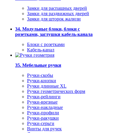
Замки для распашных дверей
Замки для раздвижных дверей
Замки для шторок жалюзи
34. Модульные блоки, блоки с
розетками, заглушки кабель-канала
Блоки с розетками
Кабель-канал
35. Мебельные ручки
Ручки-скобы
Ручки-кнопки
Ручки длинные XL
Ручки геометрических форм
Ручки-рейлинги
Ручки-врезные
Ручки-накладные
Ручки-профили
Ручки-ракушки
Ручки-серьги
Винты для ручек