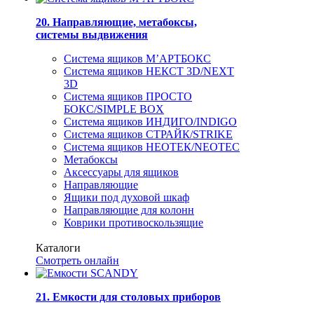
20. Направляющие, метабоксы,
системы выдвижения
Система ящиков М’АРТБОКС
Система ящиков НЕКСТ 3D/NEXT
3D
Система ящиков ПРОСТО
БОКС/SIMPLE BOX
Система ящиков ИНДИГО/INDIGO
Система ящиков СТРАЙК/STRIKE
Система ящиков НЕОТЕК/NEOTEC
Метабоксы
Аксессуары для ящиков
Направляющие
Ящики под духовой шкаф
Направляющие для колонн
Коврики противоскользящие
Каталоги
Смотреть онлайн
21. Емкости для столовых приборов