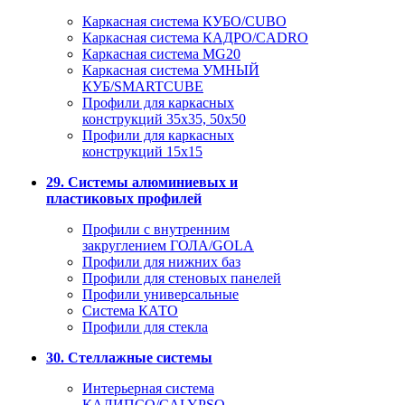
Каркасная система КУБО/CUBO
Каркасная система КАДРО/CADRO
Каркасная система MG20
Каркасная система УМНЫЙ
КУБ/SMARTCUBE
Профили для каркасных
конструкций 35x35, 50x50
Профили для каркасных
конструкций 15х15
29. Системы алюминиевых и
пластиковых профилей
Профили с внутренним
закруглением ГОЛА/GOLA
Профили для нижних баз
Профили для стеновых панелей
Профили универсальные
Система КАТО
Профили для стекла
30. Стеллажные системы
Интерьерная система
КАЛИПСО/CALYPSO