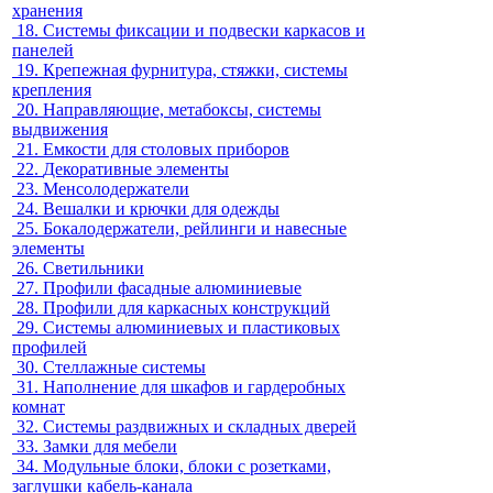
хранения
18.
Системы фиксации и подвески каркасов и
панелей
19.
Крепежная фурнитура, стяжки, системы
крепления
20.
Направляющие, метабоксы, системы
выдвижения
21.
Емкости для столовых приборов
22.
Декоративные элементы
23.
Менсолодержатели
24.
Вешалки и крючки для одежды
25.
Бокалодержатели, рейлинги и навесные
элементы
26.
Светильники
27.
Профили фасадные алюминиевые
28.
Профили для каркасных конструкций
29.
Системы алюминиевых и пластиковых
профилей
30.
Стеллажные системы
31.
Наполнение для шкафов и гардеробных
комнат
32.
Системы раздвижных и складных дверей
33.
Замки для мебели
34.
Модульные блоки, блоки с розетками,
заглушки кабель-канала