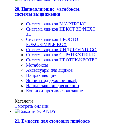
20. Направляющие, метабоксы,
системы выдвижения
Система ящиков М’АРТБОКС
Система ящиков НЕКСТ 3D/NEXT
3D
Система ящиков ПРОСТО
БОКС/SIMPLE BOX
Система ящиков ИНДИГО/INDIGO
Система ящиков СТРАЙК/STRIKE
Система ящиков НЕОТЕК/NEOTEC
Метабоксы
Аксессуары для ящиков
Направляющие
Ящики под духовой шкаф
Направляющие для колонн
Коврики противоскользящие
Каталоги
Смотреть онлайн
21. Емкости для столовых приборов