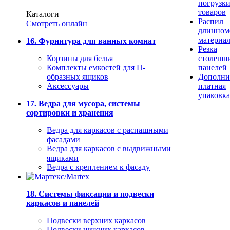
погрузк
товаров
Каталоги
Распил
Смотреть онлайн
длинном
материа
16. Фурнитура для ванных комнат
Резка
Корзины для белья
столешн
Комплекты емкостей для П-
панелей
образных ящиков
Дополни
Аксессуары
платная
упаковка
17. Ведра для мусора, системы
сортировки и хранения
Ведра для каркасов с распашными
фасадами
Ведра для каркасов с выдвижными
ящиками
Ведра с креплением к фасаду
18. Системы фиксации и подвески
каркасов и панелей
Подвески верхних каркасов
Подвески нижних каркасов