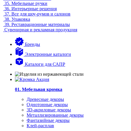
35.
Мебельные ручки
36.
Интерьерные решения
37.
Все для шоу-румов и салонов
38.
Упаковка
39.
Реставрационные материалы
Сувенирная и рекламная продукция
Бренды
Электронные каталоги
Каталоги для САПР
01. Мебельная кромка
Древесные декоры
Однотонные декоры
3D-акриловые декоры
Металлизированные декоры
Фантазийные декоры
Клей-расплав