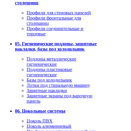
столешниц
Профили для стеновых панелей
Профили фронтальные для
столешниц
Профили соединительные и
торцевые
05. Гигиенические поддоны, защитные
накладки, базы под холодильник
Поддоны металлические
гигиенические
Поддоны пластиковые
гигиенические
Базы под холодильник
Лотки под стиральную машину
Защитные накладки
Защитные экраны под варочную
панель
06. Цокольные системы
Цоколь ПВХ
Цоколь алюминиевый