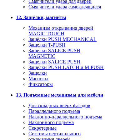
Смягчители удара для дверей
Cмягчители удара самоклеящиеся
12. Защелки, магниты
Механизм открывания дверей
MAGIC TOUCH
Защёлки PUSH MECHANICAL
Защелки T-PUSH
Защелки SALICE PUSH
MAGNETIC
Защелки SALICE PUSH
Защелки PUSH-LATCH и M-PUSH
Защелки
Магниты
Фиксаторы
13. Подъемные механизмы для мебели
Для складных вверх фасадов
Параллельного подъема
Наклонно-параллельного подъема
Наклонного подъема
Секретерные
Системы вертикального
открывания дверей