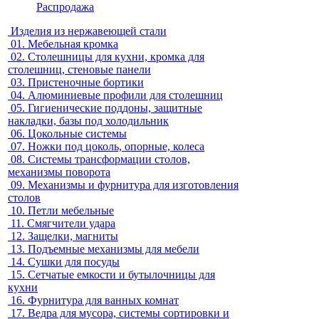
Распродажа
Изделия из нержавеющей стали
01.
Мебельная кромка
02.
Столешницы для кухни, кромка для
столешниц, стеновые панели
03.
Пристеночные бортики
04.
Алюминиевые профили для столешниц
05.
Гигиенические поддоны, защитные
накладки, базы под холодильник
06.
Цокольные системы
07.
Ножки под цоколь, опорные, колеса
08.
Системы трансформации столов,
механизмы поворота
09.
Механизмы и фурнитура для изготовления
столов
10.
Петли мебельные
11.
Смягчители удара
12.
Защелки, магниты
13.
Подъемные механизмы для мебели
14.
Сушки для посуды
15.
Сетчатые емкости и бутылочницы для
кухни
16.
Фурнитура для ванных комнат
17.
Ведра для мусора, системы сортировки и