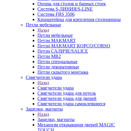
Опоры для столов и барных стоек
Система S-ЛИНИЯ/S-LINE
Система FBS 3506
Кронштейны для крепления столешницы
Петли мебельные
Назад
Петли мебельные
Петли MAKMART
Петли MAKMART КОРСО/CORSO
Петли САЛИЧЕ/SALICE
Петли MB2
Петли специальные
Петли декоративные
Петли скрытого монтажа
Смягчители удара
Назад
Смягчители удара
Смягчители удара для петель
Смягчители удара для дверей
Cмягчители удара самоклеящиеся
Защелки, магниты
Назад
Защелки, магниты
Механизм открывания дверей MAGIC
TOUCH