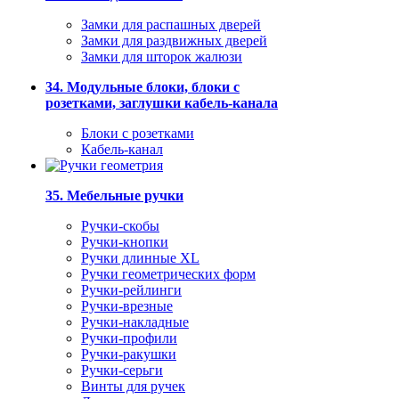
Замки для распашных дверей
Замки для раздвижных дверей
Замки для шторок жалюзи
34. Модульные блоки, блоки с
розетками, заглушки кабель-канала
Блоки с розетками
Кабель-канал
35. Мебельные ручки
Ручки-скобы
Ручки-кнопки
Ручки длинные XL
Ручки геометрических форм
Ручки-рейлинги
Ручки-врезные
Ручки-накладные
Ручки-профили
Ручки-ракушки
Ручки-серьги
Винты для ручек