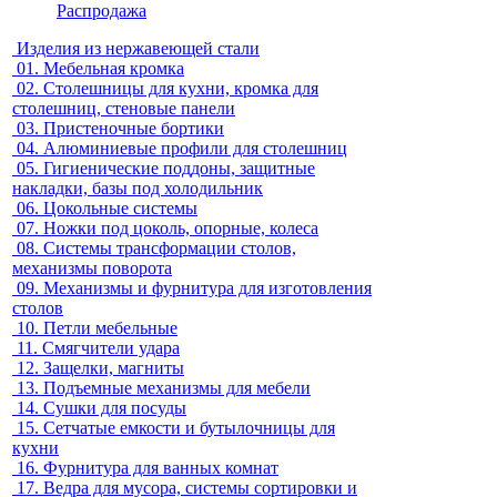
Распродажа
Изделия из нержавеющей стали
01.
Мебельная кромка
02.
Столешницы для кухни, кромка для
столешниц, стеновые панели
03.
Пристеночные бортики
04.
Алюминиевые профили для столешниц
05.
Гигиенические поддоны, защитные
накладки, базы под холодильник
06.
Цокольные системы
07.
Ножки под цоколь, опорные, колеса
08.
Системы трансформации столов,
механизмы поворота
09.
Механизмы и фурнитура для изготовления
столов
10.
Петли мебельные
11.
Смягчители удара
12.
Защелки, магниты
13.
Подъемные механизмы для мебели
14.
Сушки для посуды
15.
Сетчатые емкости и бутылочницы для
кухни
16.
Фурнитура для ванных комнат
17.
Ведра для мусора, системы сортировки и