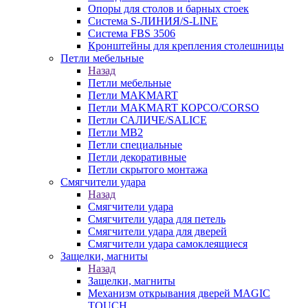
Опоры для столов и барных стоек
Система S-ЛИНИЯ/S-LINE
Система FBS 3506
Кронштейны для крепления столешницы
Петли мебельные
Назад
Петли мебельные
Петли MAKMART
Петли MAKMART КОРСО/CORSO
Петли САЛИЧЕ/SALICE
Петли MB2
Петли специальные
Петли декоративные
Петли скрытого монтажа
Смягчители удара
Назад
Смягчители удара
Смягчители удара для петель
Смягчители удара для дверей
Cмягчители удара самоклеящиеся
Защелки, магниты
Назад
Защелки, магниты
Механизм открывания дверей MAGIC
TOUCH