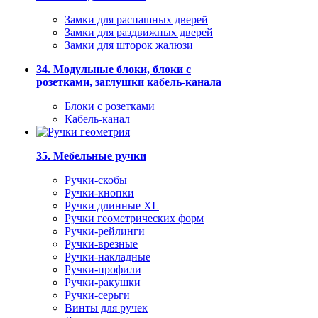
Замки для распашных дверей
Замки для раздвижных дверей
Замки для шторок жалюзи
34. Модульные блоки, блоки с
розетками, заглушки кабель-канала
Блоки с розетками
Кабель-канал
35. Мебельные ручки
Ручки-скобы
Ручки-кнопки
Ручки длинные XL
Ручки геометрических форм
Ручки-рейлинги
Ручки-врезные
Ручки-накладные
Ручки-профили
Ручки-ракушки
Ручки-серьги
Винты для ручек