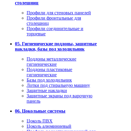
столешниц
Профили для стеновых панелей
Профили фронтальные для
столешниц
Профили соединительные и
торцевые
05. Гигиенические поддоны, защитные
накладки, базы под холодильник
Поддоны металлические
гигиенические
Поддоны пластиковые
гигиенические
Базы под холодильник
Лотки под стиральную машину
Защитные накладки
Защитные экраны под варочную
панель
06. Цокольные системы
Цоколь ПВХ
Цоколь алюминиевый