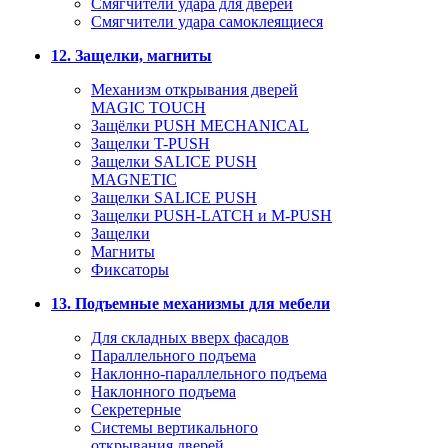
Смягчители удара для дверей
Cмягчители удара самоклеящиеся
12. Защелки, магниты
Механизм открывания дверей
MAGIC TOUCH
Защёлки PUSH MECHANICAL
Защелки T-PUSH
Защелки SALICE PUSH
MAGNETIC
Защелки SALICE PUSH
Защелки PUSH-LATCH и M-PUSH
Защелки
Магниты
Фиксаторы
13. Подъемные механизмы для мебели
Для складных вверх фасадов
Параллельного подъема
Наклонно-параллельного подъема
Наклонного подъема
Секретерные
Системы вертикального
открывания дверей