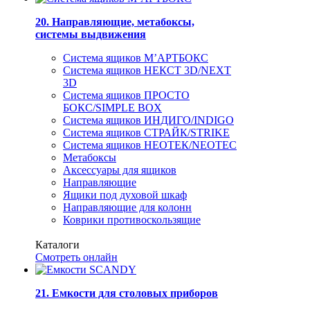
20. Направляющие, метабоксы,
системы выдвижения
Система ящиков М’АРТБОКС
Система ящиков НЕКСТ 3D/NEXT
3D
Система ящиков ПРОСТО
БОКС/SIMPLE BOX
Система ящиков ИНДИГО/INDIGO
Система ящиков СТРАЙК/STRIKE
Система ящиков НЕОТЕК/NEOTEC
Метабоксы
Аксессуары для ящиков
Направляющие
Ящики под духовой шкаф
Направляющие для колонн
Коврики противоскользящие
Каталоги
Смотреть онлайн
21. Емкости для столовых приборов