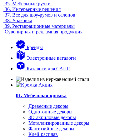
35.
Мебельные ручки
36.
Интерьерные решения
37.
Все для шоу-румов и салонов
38.
Упаковка
39.
Реставрационные материалы
Сувенирная и рекламная продукция
Бренды
Электронные каталоги
Каталоги для САПР
01. Мебельная кромка
Древесные декоры
Однотонные декоры
3D-акриловые декоры
Металлизированные декоры
Фантазийные декоры
Клей-расплав