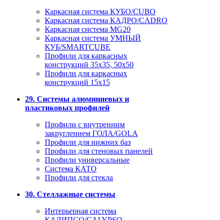
Каркасная система КУБО/CUBO
Каркасная система КАДРО/CADRO
Каркасная система MG20
Каркасная система УМНЫЙ
КУБ/SMARTCUBE
Профили для каркасных
конструкций 35x35, 50x50
Профили для каркасных
конструкций 15х15
29. Системы алюминиевых и
пластиковых профилей
Профили с внутренним
закруглением ГОЛА/GOLA
Профили для нижних баз
Профили для стеновых панелей
Профили универсальные
Система КАТО
Профили для стекла
30. Стеллажные системы
Интерьерная система
КАЛИПСО/CALYPSO