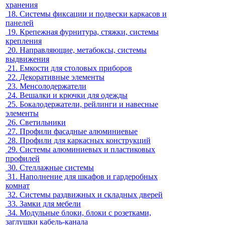
хранения
18.
Системы фиксации и подвески каркасов и
панелей
19.
Крепежная фурнитура, стяжки, системы
крепления
20.
Направляющие, метабоксы, системы
выдвижения
21.
Емкости для столовых приборов
22.
Декоративные элементы
23.
Менсолодержатели
24.
Вешалки и крючки для одежды
25.
Бокалодержатели, рейлинги и навесные
элементы
26.
Светильники
27.
Профили фасадные алюминиевые
28.
Профили для каркасных конструкций
29.
Системы алюминиевых и пластиковых
профилей
30.
Стеллажные системы
31.
Наполнение для шкафов и гардеробных
комнат
32.
Системы раздвижных и складных дверей
33.
Замки для мебели
34.
Модульные блоки, блоки с розетками,
заглушки кабель-канала