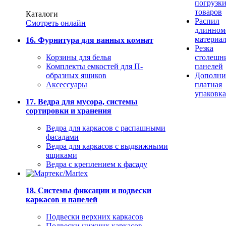
погрузк
товаров
Каталоги
Распил
Смотреть онлайн
длинном
материа
16. Фурнитура для ванных комнат
Резка
Корзины для белья
столешн
Комплекты емкостей для П-
панелей
образных ящиков
Дополни
Аксессуары
платная
упаковка
17. Ведра для мусора, системы
сортировки и хранения
Ведра для каркасов с распашными
фасадами
Ведра для каркасов с выдвижными
ящиками
Ведра с креплением к фасаду
18. Системы фиксации и подвески
каркасов и панелей
Подвески верхних каркасов
Подвески нижних каркасов