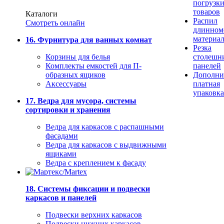
погрузк
товаров
Каталоги
Распил
Смотреть онлайн
длинном
материа
16. Фурнитура для ванных комнат
Резка
Корзины для белья
столешн
Комплекты емкостей для П-
панелей
образных ящиков
Дополни
Аксессуары
платная
упаковка
17. Ведра для мусора, системы
сортировки и хранения
Ведра для каркасов с распашными
фасадами
Ведра для каркасов с выдвижными
ящиками
Ведра с креплением к фасаду
18. Системы фиксации и подвески
каркасов и панелей
Подвески верхних каркасов
Подвески нижних каркасов