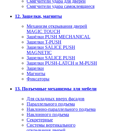
Смягчители удара для дверей
Cмягчители удара самоклеящиеся
12. Защелки, магниты
Механизм открывания дверей
MAGIC TOUCH
Защёлки PUSH MECHANICAL
Защелки T-PUSH
Защелки SALICE PUSH
MAGNETIC
Защелки SALICE PUSH
Защелки PUSH-LATCH и M-PUSH
Защелки
Магниты
Фиксаторы
13. Подъемные механизмы для мебели
Для складных вверх фасадов
Параллельного подъема
Наклонно-параллельного подъема
Наклонного подъема
Секретерные
Системы вертикального
открывания дверей