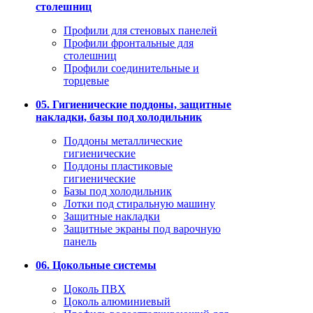
столешниц
Профили для стеновых панелей
Профили фронтальные для
столешниц
Профили соединительные и
торцевые
05. Гигиенические поддоны, защитные
накладки, базы под холодильник
Поддоны металлические
гигиенические
Поддоны пластиковые
гигиенические
Базы под холодильник
Лотки под стиральную машину
Защитные накладки
Защитные экраны под варочную
панель
06. Цокольные системы
Цоколь ПВХ
Цоколь алюминиевый