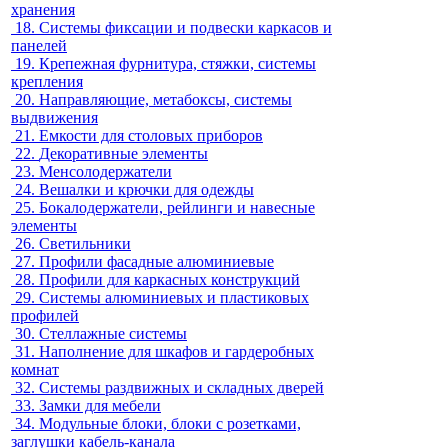
хранения
18.
Системы фиксации и подвески каркасов и
панелей
19.
Крепежная фурнитура, стяжки, системы
крепления
20.
Направляющие, метабоксы, системы
выдвижения
21.
Емкости для столовых приборов
22.
Декоративные элементы
23.
Менсолодержатели
24.
Вешалки и крючки для одежды
25.
Бокалодержатели, рейлинги и навесные
элементы
26.
Светильники
27.
Профили фасадные алюминиевые
28.
Профили для каркасных конструкций
29.
Системы алюминиевых и пластиковых
профилей
30.
Стеллажные системы
31.
Наполнение для шкафов и гардеробных
комнат
32.
Системы раздвижных и складных дверей
33.
Замки для мебели
34.
Модульные блоки, блоки с розетками,
заглушки кабель-канала