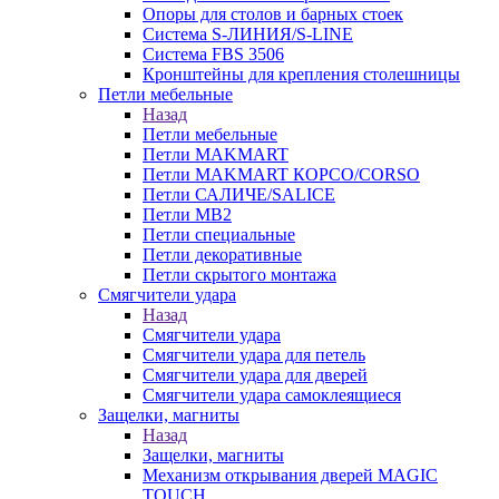
Опоры для столов и барных стоек
Система S-ЛИНИЯ/S-LINE
Система FBS 3506
Кронштейны для крепления столешницы
Петли мебельные
Назад
Петли мебельные
Петли MAKMART
Петли MAKMART КОРСО/CORSO
Петли САЛИЧЕ/SALICE
Петли MB2
Петли специальные
Петли декоративные
Петли скрытого монтажа
Смягчители удара
Назад
Смягчители удара
Смягчители удара для петель
Смягчители удара для дверей
Cмягчители удара самоклеящиеся
Защелки, магниты
Назад
Защелки, магниты
Механизм открывания дверей MAGIC
TOUCH