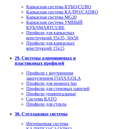
Каркасная система КУБО/CUBO
Каркасная система КАДРО/CADRO
Каркасная система MG20
Каркасная система УМНЫЙ
КУБ/SMARTCUBE
Профили для каркасных
конструкций 35x35, 50x50
Профили для каркасных
конструкций 15х15
29. Системы алюминиевых и
пластиковых профилей
Профили с внутренним
закруглением ГОЛА/GOLA
Профили для нижних баз
Профили для стеновых панелей
Профили универсальные
Система КАТО
Профили для стекла
30. Стеллажные системы
Интерьерная система
КАЛИПСО/CALYPSO