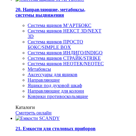
20. Направляющие, метабоксы,
системы выдвижения
Система ящиков М’АРТБОКС
Система ящиков НЕКСТ 3D/NEXT
3D
Система ящиков ПРОСТО
БОКС/SIMPLE BOX
Система ящиков ИНДИГО/INDIGO
Система ящиков СТРАЙК/STRIKE
Система ящиков НЕОТЕК/NEOTEC
Метабоксы
Аксессуары для ящиков
Направляющие
Ящики под духовой шкаф
Направляющие для колонн
Коврики противоскользящие
Каталоги
Смотреть онлайн
21. Емкости для столовых приборов