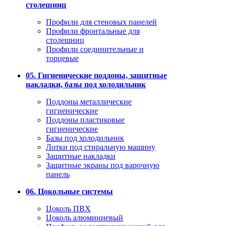
столешниц
Профили для стеновых панелей
Профили фронтальные для
столешниц
Профили соединительные и
торцевые
05. Гигиенические поддоны, защитные
накладки, базы под холодильник
Поддоны металлические
гигиенические
Поддоны пластиковые
гигиенические
Базы под холодильник
Лотки под стиральную машину
Защитные накладки
Защитные экраны под варочную
панель
06. Цокольные системы
Цоколь ПВХ
Цоколь алюминиевый