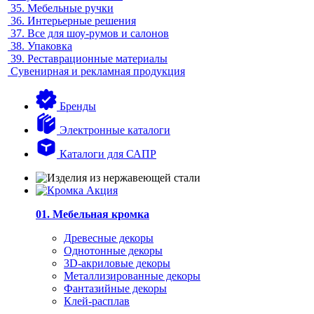
35.
Мебельные ручки
36.
Интерьерные решения
37.
Все для шоу-румов и салонов
38.
Упаковка
39.
Реставрационные материалы
Сувенирная и рекламная продукция
Бренды
Электронные каталоги
Каталоги для САПР
01. Мебельная кромка
Древесные декоры
Однотонные декоры
3D-акриловые декоры
Металлизированные декоры
Фантазийные декоры
Клей-расплав