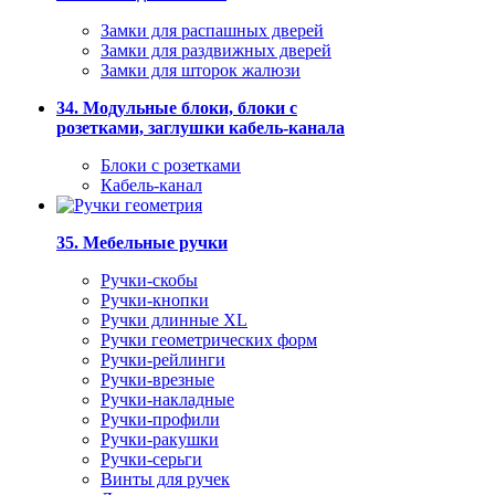
Замки для распашных дверей
Замки для раздвижных дверей
Замки для шторок жалюзи
34. Модульные блоки, блоки с
розетками, заглушки кабель-канала
Блоки с розетками
Кабель-канал
35. Мебельные ручки
Ручки-скобы
Ручки-кнопки
Ручки длинные XL
Ручки геометрических форм
Ручки-рейлинги
Ручки-врезные
Ручки-накладные
Ручки-профили
Ручки-ракушки
Ручки-серьги
Винты для ручек