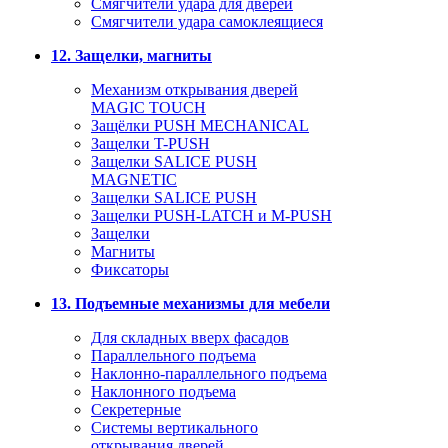
Смягчители удара для дверей
Cмягчители удара самоклеящиеся
12. Защелки, магниты
Механизм открывания дверей
MAGIC TOUCH
Защёлки PUSH MECHANICAL
Защелки T-PUSH
Защелки SALICE PUSH
MAGNETIC
Защелки SALICE PUSH
Защелки PUSH-LATCH и M-PUSH
Защелки
Магниты
Фиксаторы
13. Подъемные механизмы для мебели
Для складных вверх фасадов
Параллельного подъема
Наклонно-параллельного подъема
Наклонного подъема
Секретерные
Системы вертикального
открывания дверей