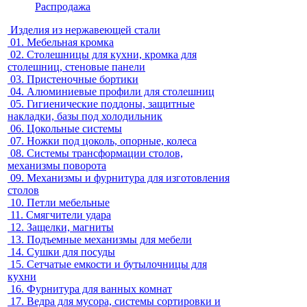
Распродажа
Изделия из нержавеющей стали
01.
Мебельная кромка
02.
Столешницы для кухни, кромка для
столешниц, стеновые панели
03.
Пристеночные бортики
04.
Алюминиевые профили для столешниц
05.
Гигиенические поддоны, защитные
накладки, базы под холодильник
06.
Цокольные системы
07.
Ножки под цоколь, опорные, колеса
08.
Системы трансформации столов,
механизмы поворота
09.
Механизмы и фурнитура для изготовления
столов
10.
Петли мебельные
11.
Смягчители удара
12.
Защелки, магниты
13.
Подъемные механизмы для мебели
14.
Сушки для посуды
15.
Сетчатые емкости и бутылочницы для
кухни
16.
Фурнитура для ванных комнат
17.
Ведра для мусора, системы сортировки и