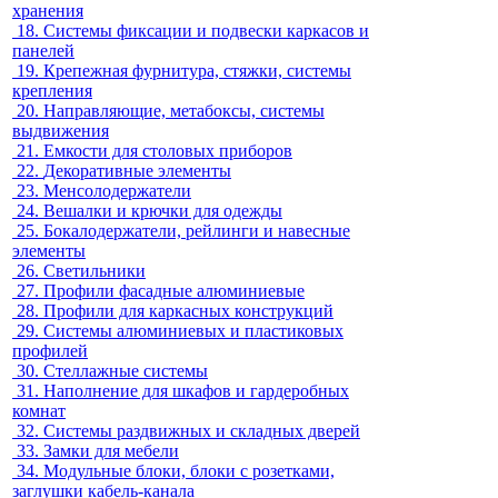
хранения
18.
Системы фиксации и подвески каркасов и
панелей
19.
Крепежная фурнитура, стяжки, системы
крепления
20.
Направляющие, метабоксы, системы
выдвижения
21.
Емкости для столовых приборов
22.
Декоративные элементы
23.
Менсолодержатели
24.
Вешалки и крючки для одежды
25.
Бокалодержатели, рейлинги и навесные
элементы
26.
Светильники
27.
Профили фасадные алюминиевые
28.
Профили для каркасных конструкций
29.
Системы алюминиевых и пластиковых
профилей
30.
Стеллажные системы
31.
Наполнение для шкафов и гардеробных
комнат
32.
Системы раздвижных и складных дверей
33.
Замки для мебели
34.
Модульные блоки, блоки с розетками,
заглушки кабель-канала