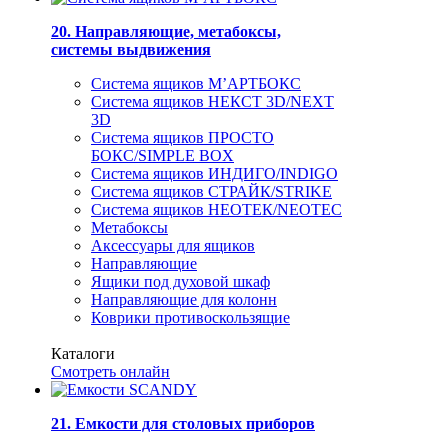
20. Направляющие, метабоксы,
системы выдвижения
Система ящиков М’АРТБОКС
Система ящиков НЕКСТ 3D/NEXT
3D
Система ящиков ПРОСТО
БОКС/SIMPLE BOX
Система ящиков ИНДИГО/INDIGO
Система ящиков СТРАЙК/STRIKE
Система ящиков НЕОТЕК/NEOTEC
Метабоксы
Аксессуары для ящиков
Направляющие
Ящики под духовой шкаф
Направляющие для колонн
Коврики противоскользящие
Каталоги
Смотреть онлайн
21. Емкости для столовых приборов