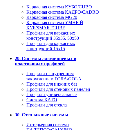
Каркасная система КУБО/CUBO
Каркасная система КАДРО/CADRO
Каркасная система MG20
Каркасная система УМНЫЙ
КУБ/SMARTCUBE
Профили для каркасных
конструкций 35x35, 50x50
Профили для каркасных
конструкций 15х15
29. Системы алюминиевых и
пластиковых профилей
Профили с внутренним
закруглением ГОЛА/GOLA
Профили для нижних баз
Профили для стеновых панелей
Профили универсальные
Система КАТО
Профили для стекла
30. Стеллажные системы
Интерьерная система
КАЛИПСО/CALYPSO