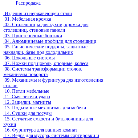
Распродажа
Изделия из нержавеющей стали
01.
Мебельная кромка
02.
Столешницы для кухни, кромка для
столешниц, стеновые панели
03.
Пристеночные бортики
04.
Алюминиевые профили для столешниц
05.
Гигиенические поддоны, защитные
накладки, базы под холодильник
06.
Цокольные системы
07.
Ножки под цоколь, опорные, колеса
08.
Системы трансформации столов,
механизмы поворота
09.
Механизмы и фурнитура для изготовления
столов
10.
Петли мебельные
11.
Смягчители удара
12.
Защелки, магниты
13.
Подъемные механизмы для мебели
14.
Сушки для посуды
15.
Сетчатые емкости и бутылочницы для
кухни
16.
Фурнитура для ванных комнат
17.
Ведра для мусора, системы сортировки и