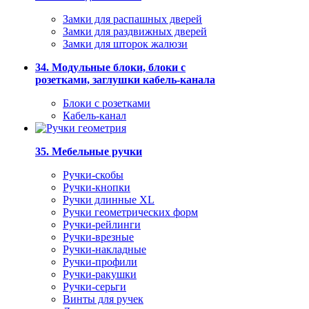
Замки для распашных дверей
Замки для раздвижных дверей
Замки для шторок жалюзи
34. Модульные блоки, блоки с
розетками, заглушки кабель-канала
Блоки с розетками
Кабель-канал
35. Мебельные ручки
Ручки-скобы
Ручки-кнопки
Ручки длинные XL
Ручки геометрических форм
Ручки-рейлинги
Ручки-врезные
Ручки-накладные
Ручки-профили
Ручки-ракушки
Ручки-серьги
Винты для ручек