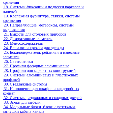
хранения
18.
Системы фиксации и подвески каркасов и
панелей
19.
Крепежная фурнитура, стяжки, системы
крепления
20.
Направляющие, метабоксы, системы
выдвижения
21.
Емкости для столовых приборов
22.
Декоративные элементы
23.
Менсолодержатели
24.
Вешалки и крючки для одежды
25.
Бокалодержатели, рейлинги и навесные
элементы
26.
Светильники
27.
Профили фасадные алюминиевые
28.
Профили для каркасных конструкций
29.
Системы алюминиевых и пластиковых
профилей
30.
Стеллажные системы
31.
Наполнение для шкафов и гардеробных
комнат
32.
Системы раздвижных и складных дверей
33.
Замки для мебели
34.
Модульные блоки, блоки с розетками,
заглушки кабель-канала