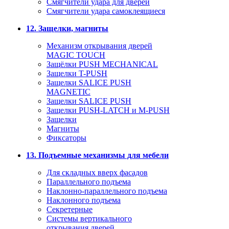
Смягчители удара для дверей
Cмягчители удара самоклеящиеся
12. Защелки, магниты
Механизм открывания дверей
MAGIC TOUCH
Защёлки PUSH MECHANICAL
Защелки T-PUSH
Защелки SALICE PUSH
MAGNETIC
Защелки SALICE PUSH
Защелки PUSH-LATCH и M-PUSH
Защелки
Магниты
Фиксаторы
13. Подъемные механизмы для мебели
Для складных вверх фасадов
Параллельного подъема
Наклонно-параллельного подъема
Наклонного подъема
Секретерные
Системы вертикального
открывания дверей