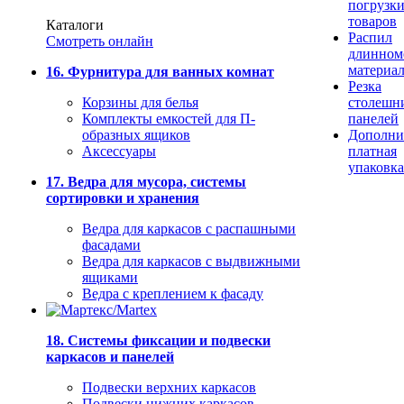
погрузк
товаров
Каталоги
Распил
Смотреть онлайн
длинном
материа
16. Фурнитура для ванных комнат
Резка
Корзины для белья
столешн
Комплекты емкостей для П-
панелей
образных ящиков
Дополни
Аксессуары
платная
упаковка
17. Ведра для мусора, системы
сортировки и хранения
Ведра для каркасов с распашными
фасадами
Ведра для каркасов с выдвижными
ящиками
Ведра с креплением к фасаду
18. Системы фиксации и подвески
каркасов и панелей
Подвески верхних каркасов
Подвески нижних каркасов