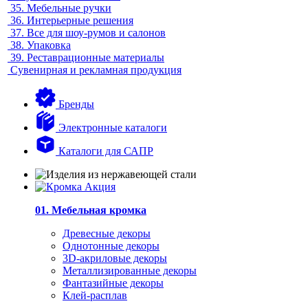
35.
Мебельные ручки
36.
Интерьерные решения
37.
Все для шоу-румов и салонов
38.
Упаковка
39.
Реставрационные материалы
Сувенирная и рекламная продукция
Бренды
Электронные каталоги
Каталоги для САПР
01. Мебельная кромка
Древесные декоры
Однотонные декоры
3D-акриловые декоры
Металлизированные декоры
Фантазийные декоры
Клей-расплав