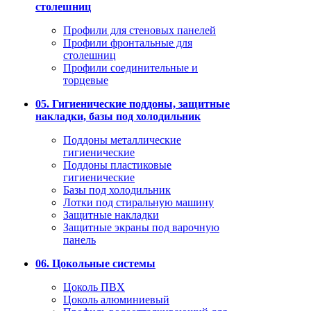
столешниц
Профили для стеновых панелей
Профили фронтальные для
столешниц
Профили соединительные и
торцевые
05. Гигиенические поддоны, защитные
накладки, базы под холодильник
Поддоны металлические
гигиенические
Поддоны пластиковые
гигиенические
Базы под холодильник
Лотки под стиральную машину
Защитные накладки
Защитные экраны под варочную
панель
06. Цокольные системы
Цоколь ПВХ
Цоколь алюминиевый