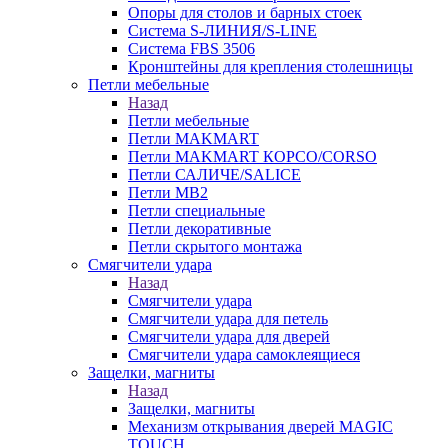
Опоры для столов и барных стоек
Система S-ЛИНИЯ/S-LINE
Система FBS 3506
Кронштейны для крепления столешницы
Петли мебельные
Назад
Петли мебельные
Петли MAKMART
Петли MAKMART КОРСО/CORSO
Петли САЛИЧЕ/SALICE
Петли MB2
Петли специальные
Петли декоративные
Петли скрытого монтажа
Смягчители удара
Назад
Смягчители удара
Смягчители удара для петель
Смягчители удара для дверей
Cмягчители удара самоклеящиеся
Защелки, магниты
Назад
Защелки, магниты
Механизм открывания дверей MAGIC
TOUCH