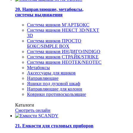
20. Направляющие, метабоксы,
системы выдвижения
Система ящиков М’АРТБОКС
Система ящиков НЕКСТ 3D/NEXT
3D
Система ящиков ПРОСТО
БОКС/SIMPLE BOX
Система ящиков ИНДИГО/INDIGO
Система ящиков СТРАЙК/STRIKE
Система ящиков НЕОТЕК/NEOTEC
Метабоксы
Аксессуары для ящиков
Направляющие
Ящики под духовой шкаф
Направляющие для колонн
Коврики противоскользящие
Каталоги
Смотреть онлайн
21. Емкости для столовых приборов