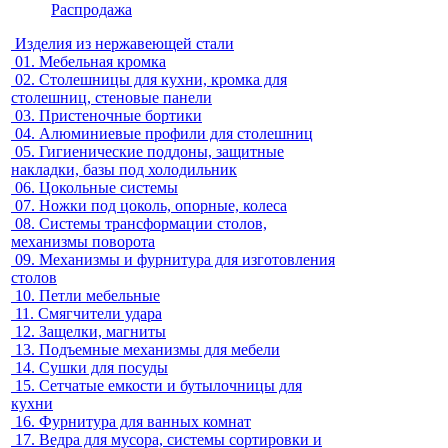
Распродажа
Изделия из нержавеющей стали
01.
Мебельная кромка
02.
Столешницы для кухни, кромка для
столешниц, стеновые панели
03.
Пристеночные бортики
04.
Алюминиевые профили для столешниц
05.
Гигиенические поддоны, защитные
накладки, базы под холодильник
06.
Цокольные системы
07.
Ножки под цоколь, опорные, колеса
08.
Системы трансформации столов,
механизмы поворота
09.
Механизмы и фурнитура для изготовления
столов
10.
Петли мебельные
11.
Смягчители удара
12.
Защелки, магниты
13.
Подъемные механизмы для мебели
14.
Сушки для посуды
15.
Сетчатые емкости и бутылочницы для
кухни
16.
Фурнитура для ванных комнат
17.
Ведра для мусора, системы сортировки и