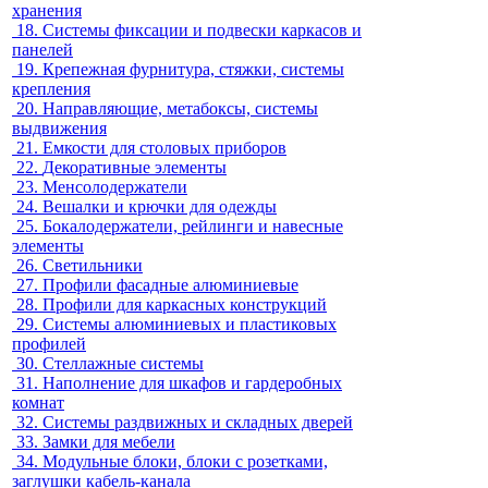
хранения
18.
Системы фиксации и подвески каркасов и
панелей
19.
Крепежная фурнитура, стяжки, системы
крепления
20.
Направляющие, метабоксы, системы
выдвижения
21.
Емкости для столовых приборов
22.
Декоративные элементы
23.
Менсолодержатели
24.
Вешалки и крючки для одежды
25.
Бокалодержатели, рейлинги и навесные
элементы
26.
Светильники
27.
Профили фасадные алюминиевые
28.
Профили для каркасных конструкций
29.
Системы алюминиевых и пластиковых
профилей
30.
Стеллажные системы
31.
Наполнение для шкафов и гардеробных
комнат
32.
Системы раздвижных и складных дверей
33.
Замки для мебели
34.
Модульные блоки, блоки с розетками,
заглушки кабель-канала