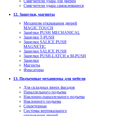
Смягчители удара для дверей
Cмягчители удара самоклеящиеся
12. Защелки, магниты
Механизм открывания дверей
MAGIC TOUCH
Защёлки PUSH MECHANICAL
Защелки T-PUSH
Защелки SALICE PUSH
MAGNETIC
Защелки SALICE PUSH
Защелки PUSH-LATCH и M-PUSH
Защелки
Магниты
Фиксаторы
13. Подъемные механизмы для мебели
Для складных вверх фасадов
Параллельного подъема
Наклонно-параллельного подъема
Наклонного подъема
Секретерные
Системы вертикального
открывания дверей