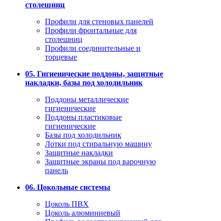
столешниц
Профили для стеновых панелей
Профили фронтальные для
столешниц
Профили соединительные и
торцевые
05. Гигиенические поддоны, защитные
накладки, базы под холодильник
Поддоны металлические
гигиенические
Поддоны пластиковые
гигиенические
Базы под холодильник
Лотки под стиральную машину
Защитные накладки
Защитные экраны под варочную
панель
06. Цокольные системы
Цоколь ПВХ
Цоколь алюминиевый