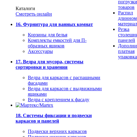
погрузк
товаров
Каталоги
Распил
Смотреть онлайн
длинном
материа
16. Фурнитура для ванных комнат
Резка
Корзины для белья
столешн
Комплекты емкостей для П-
панелей
образных ящиков
Дополни
Аксессуары
платная
упаковка
17. Ведра для мусора, системы
сортировки и хранения
Ведра для каркасов с распашными
фасадами
Ведра для каркасов с выдвижными
ящиками
Ведра с креплением к фасаду
18. Системы фиксации и подвески
каркасов и панелей
Подвески верхних каркасов
Подвески нижних каркасов