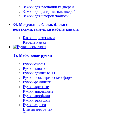
Замки для распашных дверей
Замки для раздвижных дверей
Замки для шторок жалюзи
34. Модульные блоки, блоки с
розетками, заглушки кабель-канала
Блоки с розетками
Кабель-канал
35. Мебельные ручки
Ручки-скобы
Ручки-кнопки
Ручки длинные XL
Ручки геометрических форм
Ручки-рейлинги
Ручки-врезные
Ручки-накладные
Ручки-профили
Ручки-ракушки
Ручки-серьги
Винты для ручек