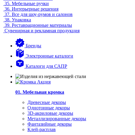
35.
Мебельные ручки
36.
Интерьерные решения
37.
Все для шоу-румов и салонов
38.
Упаковка
39.
Реставрационные материалы
Сувенирная и рекламная продукция
Бренды
Электронные каталоги
Каталоги для САПР
01. Мебельная кромка
Древесные декоры
Однотонные декоры
3D-акриловые декоры
Металлизированные декоры
Фантазийные декоры
Клей-расплав