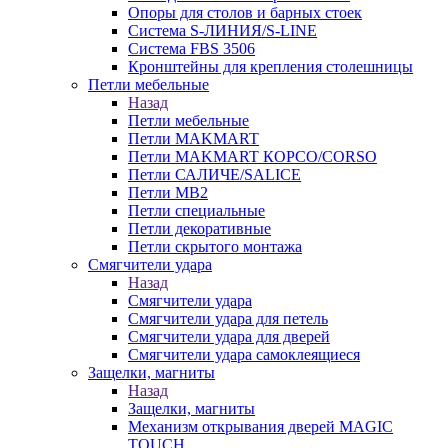
Опоры для столов и барных стоек
Система S-ЛИНИЯ/S-LINE
Система FBS 3506
Кронштейны для крепления столешницы
Петли мебельные
Назад
Петли мебельные
Петли MAKMART
Петли MAKMART КОРСО/CORSO
Петли САЛИЧЕ/SALICE
Петли MB2
Петли специальные
Петли декоративные
Петли скрытого монтажа
Смягчители удара
Назад
Смягчители удара
Смягчители удара для петель
Смягчители удара для дверей
Cмягчители удара самоклеящиеся
Защелки, магниты
Назад
Защелки, магниты
Механизм открывания дверей MAGIC
TOUCH