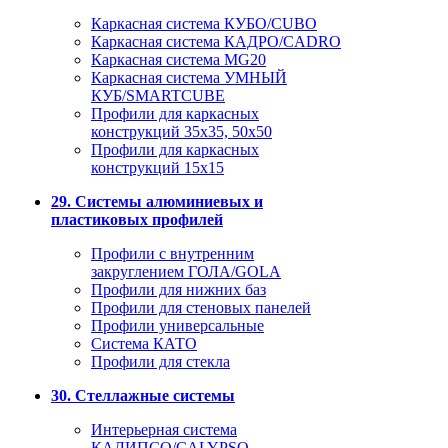
Каркасная система КУБО/CUBO
Каркасная система КАДРО/CADRO
Каркасная система MG20
Каркасная система УМНЫЙ
КУБ/SMARTCUBE
Профили для каркасных
конструкций 35x35, 50x50
Профили для каркасных
конструкций 15х15
29. Системы алюминиевых и
пластиковых профилей
Профили с внутренним
закруглением ГОЛА/GOLA
Профили для нижних баз
Профили для стеновых панелей
Профили универсальные
Система КАТО
Профили для стекла
30. Стеллажные системы
Интерьерная система
КАЛИПСО/CALYPSO