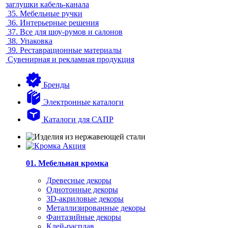
заглушки кабель-канала
35.
Мебельные ручки
36.
Интерьерные решения
37.
Все для шоу-румов и салонов
38.
Упаковка
39.
Реставрационные материалы
Сувенирная и рекламная продукция
Бренды
Электронные каталоги
Каталоги для САПР
01. Мебельная кромка
Древесные декоры
Однотонные декоры
3D-акриловые декоры
Металлизированные декоры
Фантазийные декоры
Клей-расплав