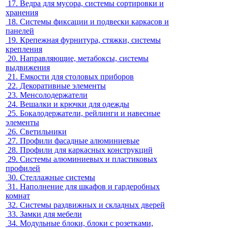
17.
Ведра для мусора, системы сортировки и
хранения
18.
Системы фиксации и подвески каркасов и
панелей
19.
Крепежная фурнитура, стяжки, системы
крепления
20.
Направляющие, метабоксы, системы
выдвижения
21.
Емкости для столовых приборов
22.
Декоративные элементы
23.
Менсолодержатели
24.
Вешалки и крючки для одежды
25.
Бокалодержатели, рейлинги и навесные
элементы
26.
Светильники
27.
Профили фасадные алюминиевые
28.
Профили для каркасных конструкций
29.
Системы алюминиевых и пластиковых
профилей
30.
Стеллажные системы
31.
Наполнение для шкафов и гардеробных
комнат
32.
Системы раздвижных и складных дверей
33.
Замки для мебели
34.
Модульные блоки, блоки с розетками,