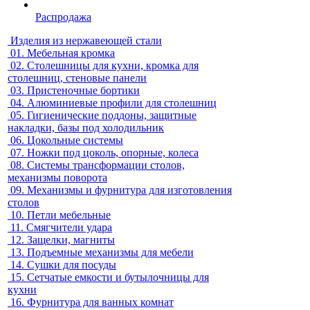
Распродажа
Изделия из нержавеющей стали
01.
Мебельная кромка
02.
Столешницы для кухни, кромка для
столешниц, стеновые панели
03.
Пристеночные бортики
04.
Алюминиевые профили для столешниц
05.
Гигиенические поддоны, защитные
накладки, базы под холодильник
06.
Цокольные системы
07.
Ножки под цоколь, опорные, колеса
08.
Системы трансформации столов,
механизмы поворота
09.
Механизмы и фурнитура для изготовления
столов
10.
Петли мебельные
11.
Смягчители удара
12.
Защелки, магниты
13.
Подъемные механизмы для мебели
14.
Сушки для посуды
15.
Сетчатые емкости и бутылочницы для
кухни
16.
Фурнитура для ванных комнат