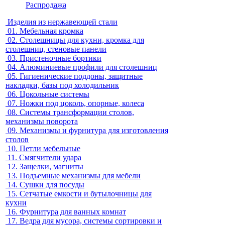
Распродажа
Изделия из нержавеющей стали
01.
Мебельная кромка
02.
Столешницы для кухни, кромка для
столешниц, стеновые панели
03.
Пристеночные бортики
04.
Алюминиевые профили для столешниц
05.
Гигиенические поддоны, защитные
накладки, базы под холодильник
06.
Цокольные системы
07.
Ножки под цоколь, опорные, колеса
08.
Системы трансформации столов,
механизмы поворота
09.
Механизмы и фурнитура для изготовления
столов
10.
Петли мебельные
11.
Смягчители удара
12.
Защелки, магниты
13.
Подъемные механизмы для мебели
14.
Сушки для посуды
15.
Сетчатые емкости и бутылочницы для
кухни
16.
Фурнитура для ванных комнат
17.
Ведра для мусора, системы сортировки и