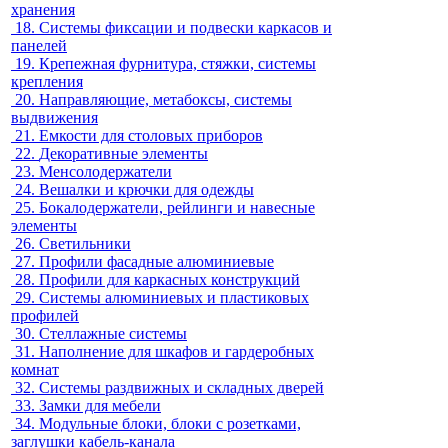
хранения
18.
Системы фиксации и подвески каркасов и
панелей
19.
Крепежная фурнитура, стяжки, системы
крепления
20.
Направляющие, метабоксы, системы
выдвижения
21.
Емкости для столовых приборов
22.
Декоративные элементы
23.
Менсолодержатели
24.
Вешалки и крючки для одежды
25.
Бокалодержатели, рейлинги и навесные
элементы
26.
Светильники
27.
Профили фасадные алюминиевые
28.
Профили для каркасных конструкций
29.
Системы алюминиевых и пластиковых
профилей
30.
Стеллажные системы
31.
Наполнение для шкафов и гардеробных
комнат
32.
Системы раздвижных и складных дверей
33.
Замки для мебели
34.
Модульные блоки, блоки с розетками,
заглушки кабель-канала