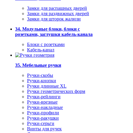
Замки для распашных дверей
Замки для раздвижных дверей
Замки для шторок жалюзи
34. Модульные блоки, блоки с
розетками, заглушки кабель-канала
Блоки с розетками
Кабель-канал
35. Мебельные ручки
Ручки-скобы
Ручки-кнопки
Ручки длинные XL
Ручки геометрических форм
Ручки-рейлинги
Ручки-врезные
Ручки-накладные
Ручки-профили
Ручки-ракушки
Ручки-серьги
Винты для ручек