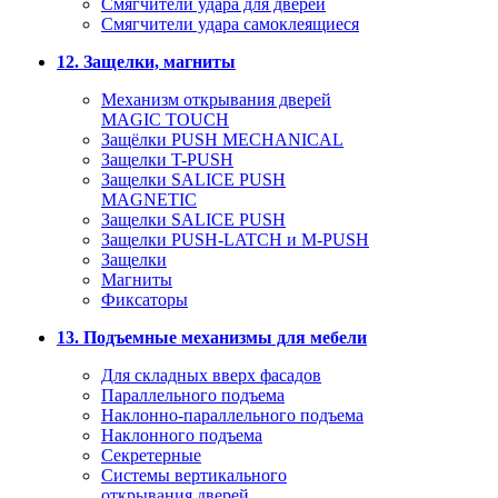
Смягчители удара для дверей
Cмягчители удара самоклеящиеся
12. Защелки, магниты
Механизм открывания дверей
MAGIC TOUCH
Защёлки PUSH MECHANICAL
Защелки T-PUSH
Защелки SALICE PUSH
MAGNETIC
Защелки SALICE PUSH
Защелки PUSH-LATCH и M-PUSH
Защелки
Магниты
Фиксаторы
13. Подъемные механизмы для мебели
Для складных вверх фасадов
Параллельного подъема
Наклонно-параллельного подъема
Наклонного подъема
Секретерные
Системы вертикального
открывания дверей