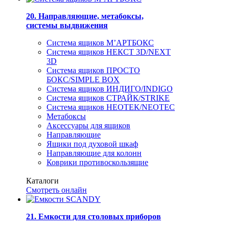
20. Направляющие, метабоксы,
системы выдвижения
Система ящиков М’АРТБОКС
Система ящиков НЕКСТ 3D/NEXT
3D
Система ящиков ПРОСТО
БОКС/SIMPLE BOX
Система ящиков ИНДИГО/INDIGO
Система ящиков СТРАЙК/STRIKE
Система ящиков НЕОТЕК/NEOTEC
Метабоксы
Аксессуары для ящиков
Направляющие
Ящики под духовой шкаф
Направляющие для колонн
Коврики противоскользящие
Каталоги
Смотреть онлайн
21. Емкости для столовых приборов