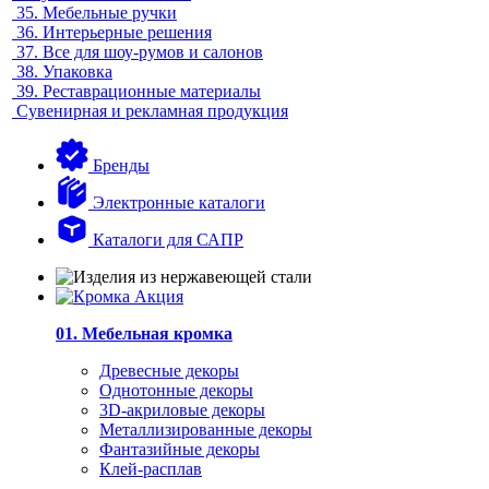
35.
Мебельные ручки
36.
Интерьерные решения
37.
Все для шоу-румов и салонов
38.
Упаковка
39.
Реставрационные материалы
Сувенирная и рекламная продукция
Бренды
Электронные каталоги
Каталоги для САПР
01. Мебельная кромка
Древесные декоры
Однотонные декоры
3D-акриловые декоры
Металлизированные декоры
Фантазийные декоры
Клей-расплав