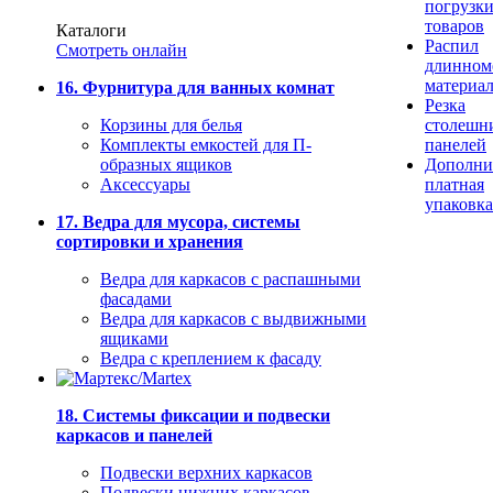
погрузк
товаров
Каталоги
Распил
Смотреть онлайн
длинном
материа
16. Фурнитура для ванных комнат
Резка
Корзины для белья
столешн
Комплекты емкостей для П-
панелей
образных ящиков
Дополни
Аксессуары
платная
упаковка
17. Ведра для мусора, системы
сортировки и хранения
Ведра для каркасов с распашными
фасадами
Ведра для каркасов с выдвижными
ящиками
Ведра с креплением к фасаду
18. Системы фиксации и подвески
каркасов и панелей
Подвески верхних каркасов
Подвески нижних каркасов