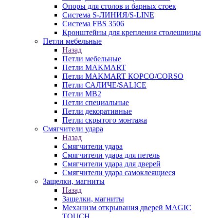
Опоры для столов и барных стоек
Система S-ЛИНИЯ/S-LINE
Система FBS 3506
Кронштейны для крепления столешницы
Петли мебельные
Назад
Петли мебельные
Петли MAKMART
Петли MAKMART КОРСО/CORSO
Петли САЛИЧЕ/SALICE
Петли MB2
Петли специальные
Петли декоративные
Петли скрытого монтажа
Смягчители удара
Назад
Смягчители удара
Смягчители удара для петель
Смягчители удара для дверей
Cмягчители удара самоклеящиеся
Защелки, магниты
Назад
Защелки, магниты
Механизм открывания дверей MAGIC
TOUCH