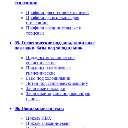
столешниц
Профили для стеновых панелей
Профили фронтальные для
столешниц
Профили соединительные и
торцевые
05. Гигиенические поддоны, защитные
накладки, базы под холодильник
Поддоны металлические
гигиенические
Поддоны пластиковые
гигиенические
Базы под холодильник
Лотки под стиральную машину
Защитные накладки
Защитные экраны под варочную
панель
06. Цокольные системы
Цоколь ПВХ
Цоколь алюминиевый