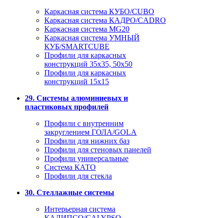
Каркасная система КУБО/CUBO
Каркасная система КАДРО/CADRO
Каркасная система MG20
Каркасная система УМНЫЙ
КУБ/SMARTCUBE
Профили для каркасных
конструкций 35x35, 50x50
Профили для каркасных
конструкций 15х15
29. Системы алюминиевых и
пластиковых профилей
Профили с внутренним
закруглением ГОЛА/GOLA
Профили для нижних баз
Профили для стеновых панелей
Профили универсальные
Система КАТО
Профили для стекла
30. Стеллажные системы
Интерьерная система
КАЛИПСО/CALYPSO