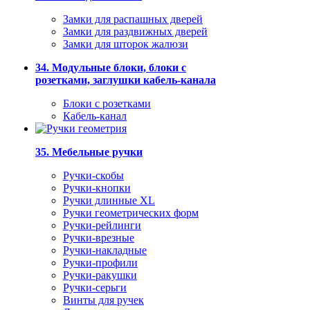
Замки для распашных дверей
Замки для раздвижных дверей
Замки для шторок жалюзи
34. Модульные блоки, блоки с
розетками, заглушки кабель-канала
Блоки с розетками
Кабель-канал
35. Мебельные ручки
Ручки-скобы
Ручки-кнопки
Ручки длинные XL
Ручки геометрических форм
Ручки-рейлинги
Ручки-врезные
Ручки-накладные
Ручки-профили
Ручки-ракушки
Ручки-серьги
Винты для ручек