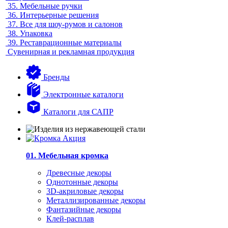
35.
Мебельные ручки
36.
Интерьерные решения
37.
Все для шоу-румов и салонов
38.
Упаковка
39.
Реставрационные материалы
Сувенирная и рекламная продукция
Бренды
Электронные каталоги
Каталоги для САПР
01. Мебельная кромка
Древесные декоры
Однотонные декоры
3D-акриловые декоры
Металлизированные декоры
Фантазийные декоры
Клей-расплав