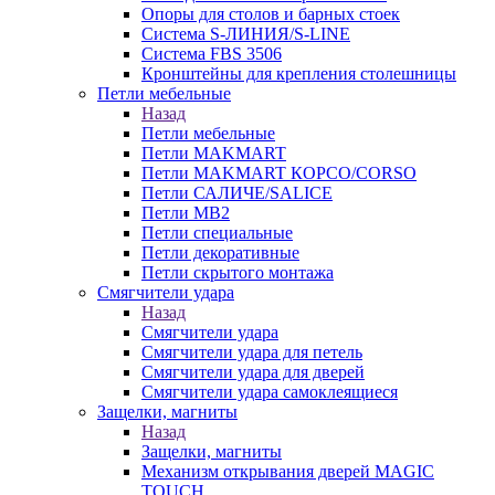
Опоры для столов и барных стоек
Система S-ЛИНИЯ/S-LINE
Система FBS 3506
Кронштейны для крепления столешницы
Петли мебельные
Назад
Петли мебельные
Петли MAKMART
Петли MAKMART КОРСО/CORSO
Петли САЛИЧЕ/SALICE
Петли MB2
Петли специальные
Петли декоративные
Петли скрытого монтажа
Смягчители удара
Назад
Смягчители удара
Смягчители удара для петель
Смягчители удара для дверей
Cмягчители удара самоклеящиеся
Защелки, магниты
Назад
Защелки, магниты
Механизм открывания дверей MAGIC
TOUCH