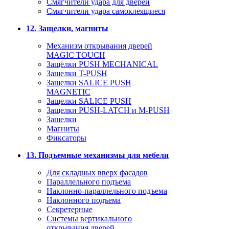
Смягчители удара для дверей
Cмягчители удара самоклеящиеся
12. Защелки, магниты
Механизм открывания дверей
MAGIC TOUCH
Защёлки PUSH MECHANICAL
Защелки T-PUSH
Защелки SALICE PUSH
MAGNETIC
Защелки SALICE PUSH
Защелки PUSH-LATCH и M-PUSH
Защелки
Магниты
Фиксаторы
13. Подъемные механизмы для мебели
Для складных вверх фасадов
Параллельного подъема
Наклонно-параллельного подъема
Наклонного подъема
Секретерные
Системы вертикального
открывания дверей