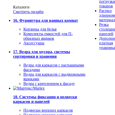
погрузк
товаров
Каталоги
Распил
Смотреть онлайн
длинном
материа
16. Фурнитура для ванных комнат
Резка
Корзины для белья
столешн
Комплекты емкостей для П-
панелей
образных ящиков
Дополни
Аксессуары
платная
упаковка
17. Ведра для мусора, системы
сортировки и хранения
Ведра для каркасов с распашными
фасадами
Ведра для каркасов с выдвижными
ящиками
Ведра с креплением к фасаду
18. Системы фиксации и подвески
каркасов и панелей
Подвески верхних каркасов
Подвески нижних каркасов