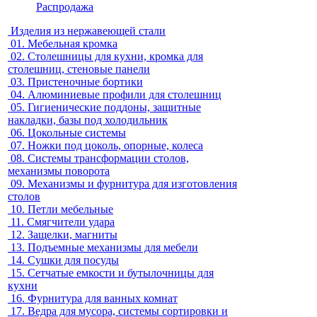
Распродажа
Изделия из нержавеющей стали
01.
Мебельная кромка
02.
Столешницы для кухни, кромка для
столешниц, стеновые панели
03.
Пристеночные бортики
04.
Алюминиевые профили для столешниц
05.
Гигиенические поддоны, защитные
накладки, базы под холодильник
06.
Цокольные системы
07.
Ножки под цоколь, опорные, колеса
08.
Системы трансформации столов,
механизмы поворота
09.
Механизмы и фурнитура для изготовления
столов
10.
Петли мебельные
11.
Смягчители удара
12.
Защелки, магниты
13.
Подъемные механизмы для мебели
14.
Сушки для посуды
15.
Сетчатые емкости и бутылочницы для
кухни
16.
Фурнитура для ванных комнат
17.
Ведра для мусора, системы сортировки и