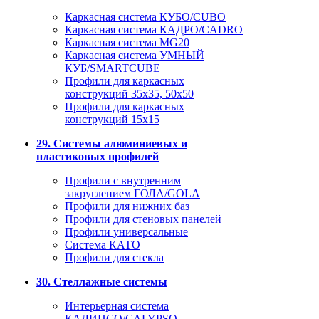
Каркасная система КУБО/CUBO
Каркасная система КАДРО/CADRO
Каркасная система MG20
Каркасная система УМНЫЙ
КУБ/SMARTCUBE
Профили для каркасных
конструкций 35x35, 50x50
Профили для каркасных
конструкций 15х15
29. Системы алюминиевых и
пластиковых профилей
Профили с внутренним
закруглением ГОЛА/GOLA
Профили для нижних баз
Профили для стеновых панелей
Профили универсальные
Система КАТО
Профили для стекла
30. Стеллажные системы
Интерьерная система
КАЛИПСО/CALYPSO