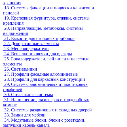
хранения
18.
Системы фиксации и подвески каркасов и
панелей
19.
Крепежная фурнитура, стяжки, системы
крепления
20.
Направляющие, метабоксы, системы
выдвижения
21.
Емкости для столовых приборов
22.
Декоративные элементы
23.
Менсолодержатели
24.
Вешалки и крючки для одежды
25.
Бокалодержатели, рейлинги и навесные
элементы
26.
Светильники
27.
Профили фасадные алюминиевые
28.
Профили для каркасных конструкций
29.
Системы алюминиевых и пластиковых
профилей
30.
Стеллажные системы
31.
Наполнение для шкафов и гардеробных
комнат
32.
Системы раздвижных и складных дверей
33.
Замки для мебели
34.
Модульные блоки, блоки с розетками,
заглушки кабель-канала