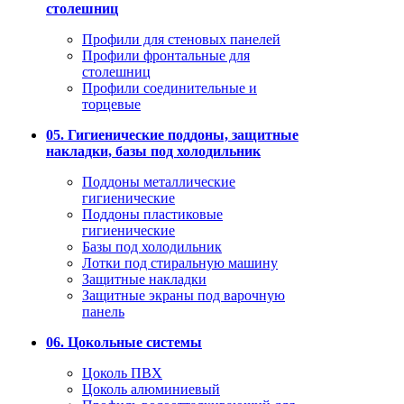
столешниц
Профили для стеновых панелей
Профили фронтальные для
столешниц
Профили соединительные и
торцевые
05. Гигиенические поддоны, защитные
накладки, базы под холодильник
Поддоны металлические
гигиенические
Поддоны пластиковые
гигиенические
Базы под холодильник
Лотки под стиральную машину
Защитные накладки
Защитные экраны под варочную
панель
06. Цокольные системы
Цоколь ПВХ
Цоколь алюминиевый