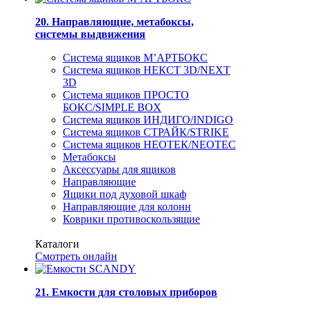
20. Направляющие, метабоксы,
системы выдвижения
Система ящиков М’АРТБОКС
Система ящиков НЕКСТ 3D/NEXT
3D
Система ящиков ПРОСТО
БОКС/SIMPLE BOX
Система ящиков ИНДИГО/INDIGO
Система ящиков СТРАЙК/STRIKE
Система ящиков НЕОТЕК/NEOTEC
Метабоксы
Аксессуары для ящиков
Направляющие
Ящики под духовой шкаф
Направляющие для колонн
Коврики противоскользящие
Каталоги
Смотреть онлайн
21. Емкости для столовых приборов