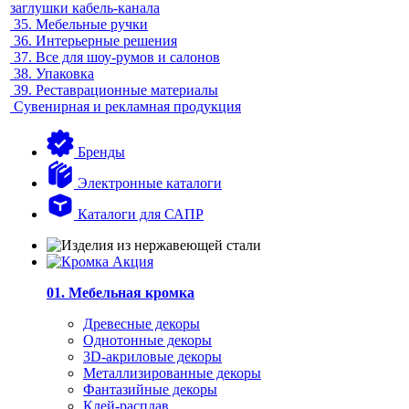
заглушки кабель-канала
35.
Мебельные ручки
36.
Интерьерные решения
37.
Все для шоу-румов и салонов
38.
Упаковка
39.
Реставрационные материалы
Сувенирная и рекламная продукция
Бренды
Электронные каталоги
Каталоги для САПР
01. Мебельная кромка
Древесные декоры
Однотонные декоры
3D-акриловые декоры
Металлизированные декоры
Фантазийные декоры
Клей-расплав