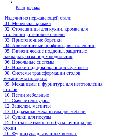
Распродажа
Изделия из нержавеющей стали
01.
Мебельная кромка
02.
Столешницы для кухни, кромка для
столешниц, стеновые панели
03.
Пристеночные бортики
04.
Алюминиевые профили для столешниц
05.
Гигиенические поддоны, защитные
накладки, базы под холодильник
06.
Цокольные системы
07.
Ножки под цоколь, опорные, колеса
08.
Системы трансформации столов,
механизмы поворота
09.
Механизмы и фурнитура для изготовления
столов
10.
Петли мебельные
11.
Смягчители удара
12.
Защелки, магниты
13.
Подъемные механизмы для мебели
14.
Сушки для посуды
15.
Сетчатые емкости и бутылочницы для
кухни
16.
Фурнитура для ванных комнат