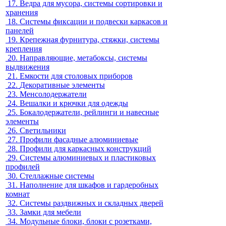
17.
Ведра для мусора, системы сортировки и
хранения
18.
Системы фиксации и подвески каркасов и
панелей
19.
Крепежная фурнитура, стяжки, системы
крепления
20.
Направляющие, метабоксы, системы
выдвижения
21.
Емкости для столовых приборов
22.
Декоративные элементы
23.
Менсолодержатели
24.
Вешалки и крючки для одежды
25.
Бокалодержатели, рейлинги и навесные
элементы
26.
Светильники
27.
Профили фасадные алюминиевые
28.
Профили для каркасных конструкций
29.
Системы алюминиевых и пластиковых
профилей
30.
Стеллажные системы
31.
Наполнение для шкафов и гардеробных
комнат
32.
Системы раздвижных и складных дверей
33.
Замки для мебели
34.
Модульные блоки, блоки с розетками,