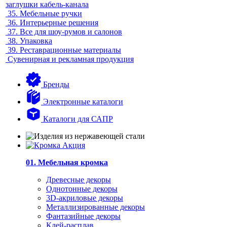
заглушки кабель-канала
35.
Мебельные ручки
36.
Интерьерные решения
37.
Все для шоу-румов и салонов
38.
Упаковка
39.
Реставрационные материалы
Сувенирная и рекламная продукция
Бренды
Электронные каталоги
Каталоги для САПР
01. Мебельная кромка
Древесные декоры
Однотонные декоры
3D-акриловые декоры
Металлизированные декоры
Фантазийные декоры
Клей-расплав