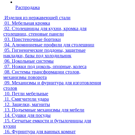
Распродажа
Изделия из нержавеющей стали
01.
Мебельная кромка
02.
Столешницы для кухни, кромка для
столешниц, стеновые панели
03.
Пристеночные бортики
04.
Алюминиевые профили для столешниц
05.
Гигиенические поддоны, защитные
накладки, базы под холодильник
06.
Цокольные системы
07.
Ножки под цоколь, опорные, колеса
08.
Системы трансформации столов,
механизмы поворота
09.
Механизмы и фурнитура для изготовления
столов
10.
Петли мебельные
11.
Смягчители удара
12.
Защелки, магниты
13.
Подъемные механизмы для мебели
14.
Сушки для посуды
15.
Сетчатые емкости и бутылочницы для
кухни
16.
Фурнитура для ванных комнат