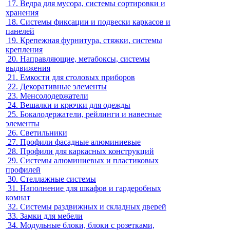
17.
Ведра для мусора, системы сортировки и
хранения
18.
Системы фиксации и подвески каркасов и
панелей
19.
Крепежная фурнитура, стяжки, системы
крепления
20.
Направляющие, метабоксы, системы
выдвижения
21.
Емкости для столовых приборов
22.
Декоративные элементы
23.
Менсолодержатели
24.
Вешалки и крючки для одежды
25.
Бокалодержатели, рейлинги и навесные
элементы
26.
Светильники
27.
Профили фасадные алюминиевые
28.
Профили для каркасных конструкций
29.
Системы алюминиевых и пластиковых
профилей
30.
Стеллажные системы
31.
Наполнение для шкафов и гардеробных
комнат
32.
Системы раздвижных и складных дверей
33.
Замки для мебели
34.
Модульные блоки, блоки с розетками,