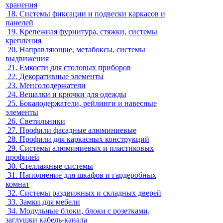
хранения
18.
Системы фиксации и подвески каркасов и
панелей
19.
Крепежная фурнитура, стяжки, системы
крепления
20.
Направляющие, метабоксы, системы
выдвижения
21.
Емкости для столовых приборов
22.
Декоративные элементы
23.
Менсолодержатели
24.
Вешалки и крючки для одежды
25.
Бокалодержатели, рейлинги и навесные
элементы
26.
Светильники
27.
Профили фасадные алюминиевые
28.
Профили для каркасных конструкций
29.
Системы алюминиевых и пластиковых
профилей
30.
Стеллажные системы
31.
Наполнение для шкафов и гардеробных
комнат
32.
Системы раздвижных и складных дверей
33.
Замки для мебели
34.
Модульные блоки, блоки с розетками,
заглушки кабель-канала