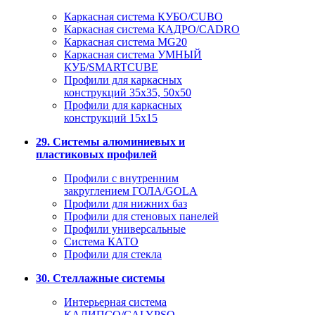
Каркасная система КУБО/CUBO
Каркасная система КАДРО/CADRO
Каркасная система MG20
Каркасная система УМНЫЙ
КУБ/SMARTCUBE
Профили для каркасных
конструкций 35x35, 50x50
Профили для каркасных
конструкций 15х15
29. Системы алюминиевых и
пластиковых профилей
Профили с внутренним
закруглением ГОЛА/GOLA
Профили для нижних баз
Профили для стеновых панелей
Профили универсальные
Система КАТО
Профили для стекла
30. Стеллажные системы
Интерьерная система
КАЛИПСО/CALYPSO