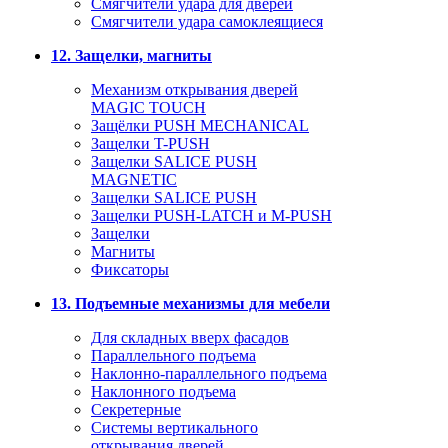
Смягчители удара для дверей
Cмягчители удара самоклеящиеся
12. Защелки, магниты
Механизм открывания дверей
MAGIC TOUCH
Защёлки PUSH MECHANICAL
Защелки T-PUSH
Защелки SALICE PUSH
MAGNETIC
Защелки SALICE PUSH
Защелки PUSH-LATCH и M-PUSH
Защелки
Магниты
Фиксаторы
13. Подъемные механизмы для мебели
Для складных вверх фасадов
Параллельного подъема
Наклонно-параллельного подъема
Наклонного подъема
Секретерные
Системы вертикального
открывания дверей