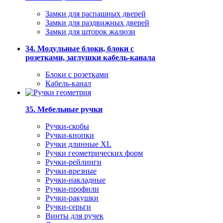
Замки для распашных дверей
Замки для раздвижных дверей
Замки для шторок жалюзи
34. Модульные блоки, блоки с
розетками, заглушки кабель-канала
Блоки с розетками
Кабель-канал
35. Мебельные ручки
Ручки-скобы
Ручки-кнопки
Ручки длинные XL
Ручки геометрических форм
Ручки-рейлинги
Ручки-врезные
Ручки-накладные
Ручки-профили
Ручки-ракушки
Ручки-серьги
Винты для ручек