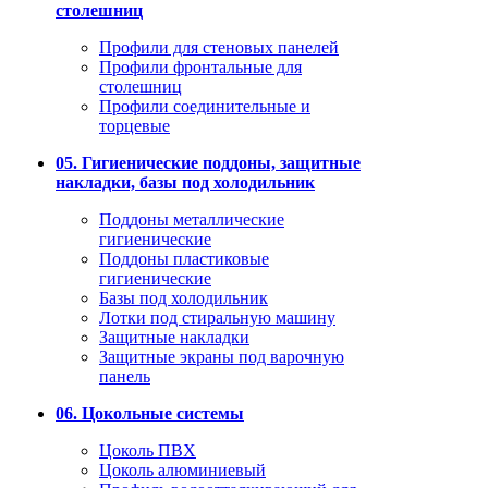
столешниц
Профили для стеновых панелей
Профили фронтальные для
столешниц
Профили соединительные и
торцевые
05. Гигиенические поддоны, защитные
накладки, базы под холодильник
Поддоны металлические
гигиенические
Поддоны пластиковые
гигиенические
Базы под холодильник
Лотки под стиральную машину
Защитные накладки
Защитные экраны под варочную
панель
06. Цокольные системы
Цоколь ПВХ
Цоколь алюминиевый