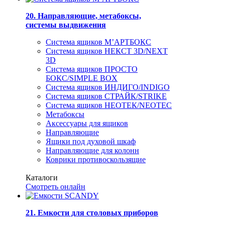
20. Направляющие, метабоксы,
системы выдвижения
Система ящиков М’АРТБОКС
Система ящиков НЕКСТ 3D/NEXT
3D
Система ящиков ПРОСТО
БОКС/SIMPLE BOX
Система ящиков ИНДИГО/INDIGO
Система ящиков СТРАЙК/STRIKE
Система ящиков НЕОТЕК/NEOTEC
Метабоксы
Аксессуары для ящиков
Направляющие
Ящики под духовой шкаф
Направляющие для колонн
Коврики противоскользящие
Каталоги
Смотреть онлайн
21. Емкости для столовых приборов