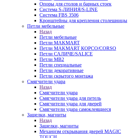
Опоры для столов и барных стоек
Система S-ЛИНИЯ/S-LINE
Система FBS 3506
Кронштейны для крепления столешницы
Петли мебельные
Назад
Петли мебельные
Петли MAKMART
Петли MAKMART КОРСО/CORSO
Петли САЛИЧЕ/SALICE
Петли MB2
Петли специальные
Петли декоративные
Петли скрытого монтажа
Смягчители удара
Назад
Смягчители удара
Смягчители удара для петель
Смягчители удара для дверей
Cмягчители удара самоклеящиеся
Защелки, магниты
Назад
Защелки, магниты
Механизм открывания дверей MAGIC
TOUCH