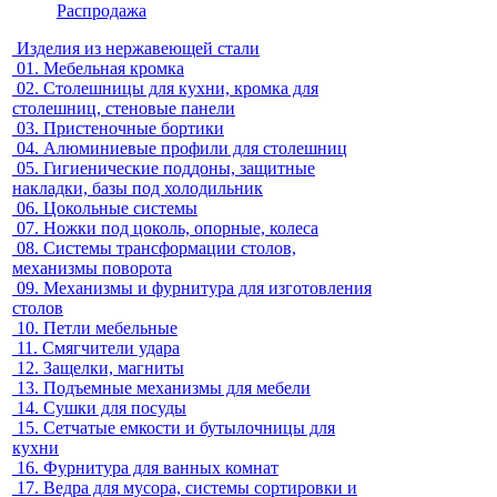
Распродажа
Изделия из нержавеющей стали
01.
Мебельная кромка
02.
Столешницы для кухни, кромка для
столешниц, стеновые панели
03.
Пристеночные бортики
04.
Алюминиевые профили для столешниц
05.
Гигиенические поддоны, защитные
накладки, базы под холодильник
06.
Цокольные системы
07.
Ножки под цоколь, опорные, колеса
08.
Системы трансформации столов,
механизмы поворота
09.
Механизмы и фурнитура для изготовления
столов
10.
Петли мебельные
11.
Смягчители удара
12.
Защелки, магниты
13.
Подъемные механизмы для мебели
14.
Сушки для посуды
15.
Сетчатые емкости и бутылочницы для
кухни
16.
Фурнитура для ванных комнат
17.
Ведра для мусора, системы сортировки и