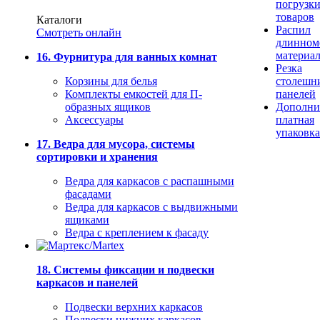
погрузк
товаров
Каталоги
Распил
Смотреть онлайн
длинном
материа
16. Фурнитура для ванных комнат
Резка
Корзины для белья
столешн
Комплекты емкостей для П-
панелей
образных ящиков
Дополни
Аксессуары
платная
упаковка
17. Ведра для мусора, системы
сортировки и хранения
Ведра для каркасов с распашными
фасадами
Ведра для каркасов с выдвижными
ящиками
Ведра с креплением к фасаду
18. Системы фиксации и подвески
каркасов и панелей
Подвески верхних каркасов
Подвески нижних каркасов