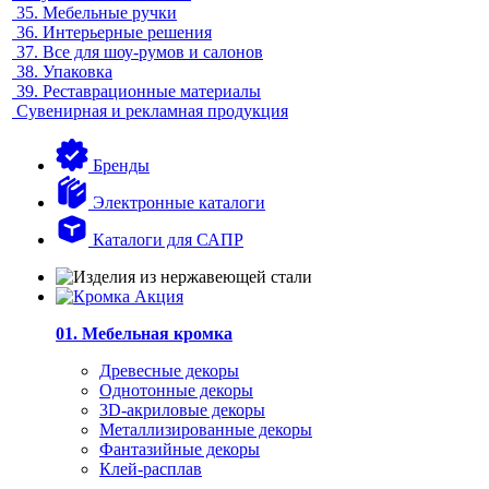
35.
Мебельные ручки
36.
Интерьерные решения
37.
Все для шоу-румов и салонов
38.
Упаковка
39.
Реставрационные материалы
Сувенирная и рекламная продукция
Бренды
Электронные каталоги
Каталоги для САПР
01. Мебельная кромка
Древесные декоры
Однотонные декоры
3D-акриловые декоры
Металлизированные декоры
Фантазийные декоры
Клей-расплав