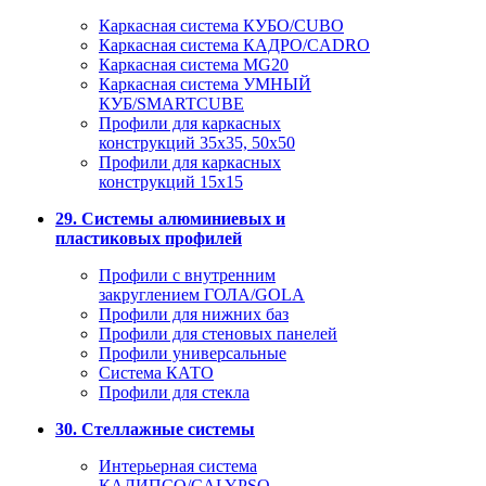
Каркасная система КУБО/CUBO
Каркасная система КАДРО/CADRO
Каркасная система MG20
Каркасная система УМНЫЙ
КУБ/SMARTCUBE
Профили для каркасных
конструкций 35x35, 50x50
Профили для каркасных
конструкций 15х15
29. Системы алюминиевых и
пластиковых профилей
Профили с внутренним
закруглением ГОЛА/GOLA
Профили для нижних баз
Профили для стеновых панелей
Профили универсальные
Система КАТО
Профили для стекла
30. Стеллажные системы
Интерьерная система
КАЛИПСО/CALYPSO