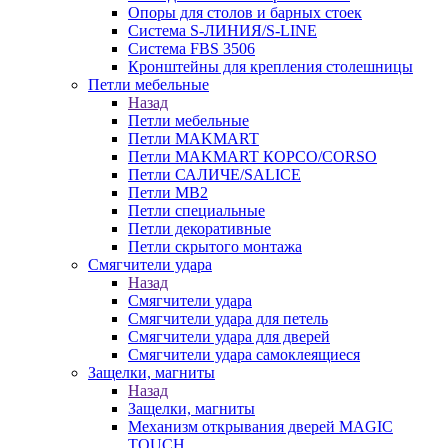
Опоры для столов и барных стоек
Система S-ЛИНИЯ/S-LINE
Система FBS 3506
Кронштейны для крепления столешницы
Петли мебельные
Назад
Петли мебельные
Петли MAKMART
Петли MAKMART КОРСО/CORSO
Петли САЛИЧЕ/SALICE
Петли MB2
Петли специальные
Петли декоративные
Петли скрытого монтажа
Смягчители удара
Назад
Смягчители удара
Смягчители удара для петель
Смягчители удара для дверей
Cмягчители удара самоклеящиеся
Защелки, магниты
Назад
Защелки, магниты
Механизм открывания дверей MAGIC
TOUCH