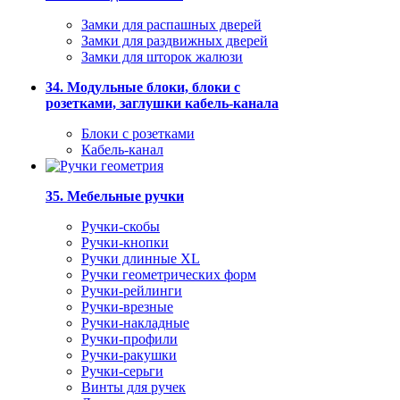
Замки для распашных дверей
Замки для раздвижных дверей
Замки для шторок жалюзи
34. Модульные блоки, блоки с
розетками, заглушки кабель-канала
Блоки с розетками
Кабель-канал
35. Мебельные ручки
Ручки-скобы
Ручки-кнопки
Ручки длинные XL
Ручки геометрических форм
Ручки-рейлинги
Ручки-врезные
Ручки-накладные
Ручки-профили
Ручки-ракушки
Ручки-серьги
Винты для ручек