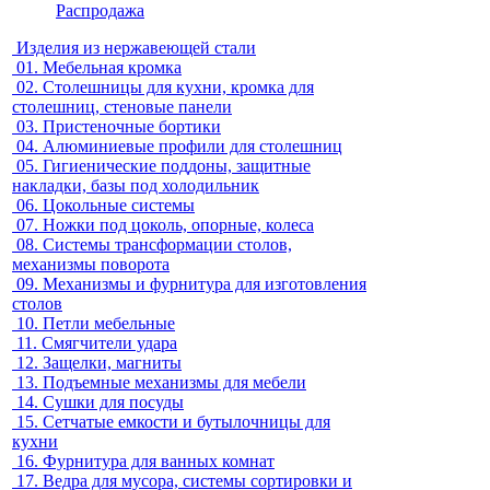
Распродажа
Изделия из нержавеющей стали
01.
Мебельная кромка
02.
Столешницы для кухни, кромка для
столешниц, стеновые панели
03.
Пристеночные бортики
04.
Алюминиевые профили для столешниц
05.
Гигиенические поддоны, защитные
накладки, базы под холодильник
06.
Цокольные системы
07.
Ножки под цоколь, опорные, колеса
08.
Системы трансформации столов,
механизмы поворота
09.
Механизмы и фурнитура для изготовления
столов
10.
Петли мебельные
11.
Смягчители удара
12.
Защелки, магниты
13.
Подъемные механизмы для мебели
14.
Сушки для посуды
15.
Сетчатые емкости и бутылочницы для
кухни
16.
Фурнитура для ванных комнат
17.
Ведра для мусора, системы сортировки и