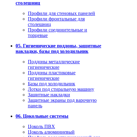
столешниц
Профили для стеновых панелей
Профили фронтальные для
столешниц
Профили соединительные и
торцевые
05. Гигиенические поддоны, защитные
накладки, базы под холодильник
Поддоны металлические
гигиенические
Поддоны пластиковые
гигиенические
Базы под холодильник
Лотки под стиральную машину
Защитные накладки
Защитные экраны под варочную
панель
06. Цокольные системы
Цоколь ПВХ
Цоколь алюминиевый