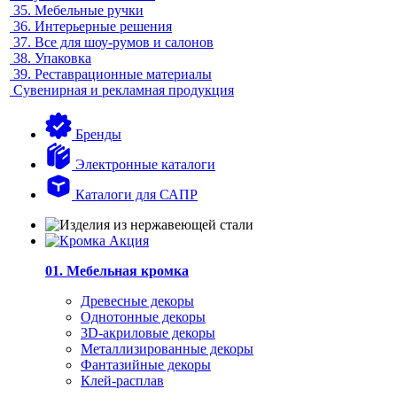
35.
Мебельные ручки
36.
Интерьерные решения
37.
Все для шоу-румов и салонов
38.
Упаковка
39.
Реставрационные материалы
Сувенирная и рекламная продукция
Бренды
Электронные каталоги
Каталоги для САПР
01. Мебельная кромка
Древесные декоры
Однотонные декоры
3D-акриловые декоры
Металлизированные декоры
Фантазийные декоры
Клей-расплав