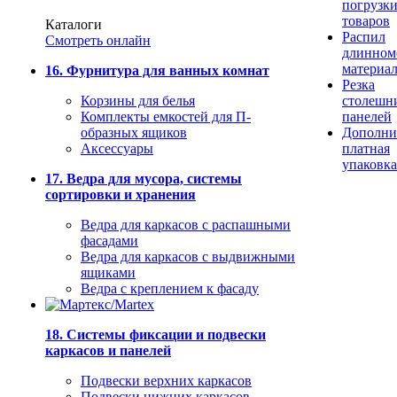
погрузк
товаров
Каталоги
Распил
Смотреть онлайн
длинном
материа
16. Фурнитура для ванных комнат
Резка
Корзины для белья
столешн
Комплекты емкостей для П-
панелей
образных ящиков
Дополни
Аксессуары
платная
упаковка
17. Ведра для мусора, системы
сортировки и хранения
Ведра для каркасов с распашными
фасадами
Ведра для каркасов с выдвижными
ящиками
Ведра с креплением к фасаду
18. Системы фиксации и подвески
каркасов и панелей
Подвески верхних каркасов
Подвески нижних каркасов