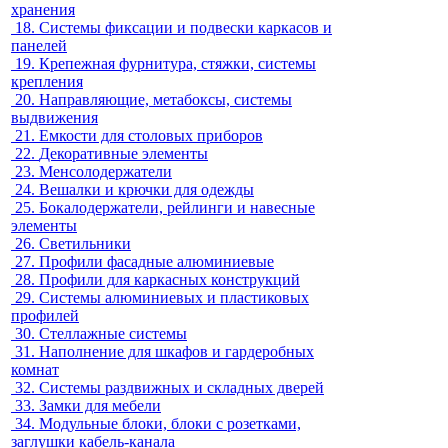
хранения
18.
Системы фиксации и подвески каркасов и
панелей
19.
Крепежная фурнитура, стяжки, системы
крепления
20.
Направляющие, метабоксы, системы
выдвижения
21.
Емкости для столовых приборов
22.
Декоративные элементы
23.
Менсолодержатели
24.
Вешалки и крючки для одежды
25.
Бокалодержатели, рейлинги и навесные
элементы
26.
Светильники
27.
Профили фасадные алюминиевые
28.
Профили для каркасных конструкций
29.
Системы алюминиевых и пластиковых
профилей
30.
Стеллажные системы
31.
Наполнение для шкафов и гардеробных
комнат
32.
Системы раздвижных и складных дверей
33.
Замки для мебели
34.
Модульные блоки, блоки с розетками,
заглушки кабель-канала