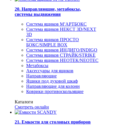
20. Направляющие, метабоксы,
системы выдвижения
Система ящиков М’АРТБОКС
Система ящиков НЕКСТ 3D/NEXT
3D
Система ящиков ПРОСТО
БОКС/SIMPLE BOX
Система ящиков ИНДИГО/INDIGO
Система ящиков СТРАЙК/STRIKE
Система ящиков НЕОТЕК/NEOTEC
Метабоксы
Аксессуары для ящиков
Направляющие
Ящики под духовой шкаф
Направляющие для колонн
Коврики противоскользящие
Каталоги
Смотреть онлайн
21. Емкости для столовых приборов