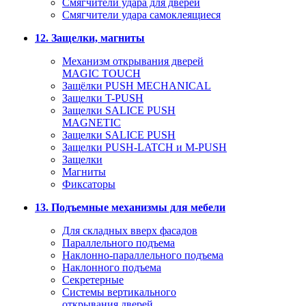
Смягчители удара для дверей
Cмягчители удара самоклеящиеся
12. Защелки, магниты
Механизм открывания дверей
MAGIC TOUCH
Защёлки PUSH MECHANICAL
Защелки T-PUSH
Защелки SALICE PUSH
MAGNETIC
Защелки SALICE PUSH
Защелки PUSH-LATCH и M-PUSH
Защелки
Магниты
Фиксаторы
13. Подъемные механизмы для мебели
Для складных вверх фасадов
Параллельного подъема
Наклонно-параллельного подъема
Наклонного подъема
Секретерные
Системы вертикального
открывания дверей