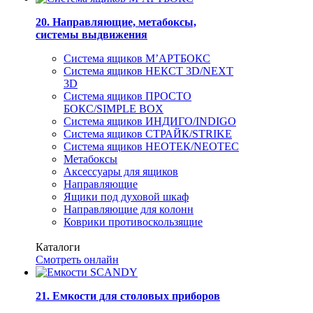
20. Направляющие, метабоксы,
системы выдвижения
Система ящиков М’АРТБОКС
Система ящиков НЕКСТ 3D/NEXT
3D
Система ящиков ПРОСТО
БОКС/SIMPLE BOX
Система ящиков ИНДИГО/INDIGO
Система ящиков СТРАЙК/STRIKE
Система ящиков НЕОТЕК/NEOTEC
Метабоксы
Аксессуары для ящиков
Направляющие
Ящики под духовой шкаф
Направляющие для колонн
Коврики противоскользящие
Каталоги
Смотреть онлайн
21. Емкости для столовых приборов