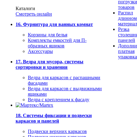
погрузк
товаров
Каталоги
Распил
Смотреть онлайн
длинном
материа
16. Фурнитура для ванных комнат
Резка
Корзины для белья
столешн
Комплекты емкостей для П-
панелей
образных ящиков
Дополни
Аксессуары
платная
упаковка
17. Ведра для мусора, системы
сортировки и хранения
Ведра для каркасов с распашными
фасадами
Ведра для каркасов с выдвижными
ящиками
Ведра с креплением к фасаду
18. Системы фиксации и подвески
каркасов и панелей
Подвески верхних каркасов
Подвески нижних каркасов