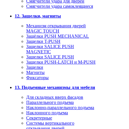
Смягчители удара для дверей
Cмягчители удара самоклеящиеся
12. Защелки, магниты
Механизм открывания дверей
MAGIC TOUCH
Защёлки PUSH MECHANICAL
Защелки T-PUSH
Защелки SALICE PUSH
MAGNETIC
Защелки SALICE PUSH
Защелки PUSH-LATCH и M-PUSH
Защелки
Магниты
Фиксаторы
13. Подъемные механизмы для мебели
Для складных вверх фасадов
Параллельного подъема
Наклонно-параллельного подъема
Наклонного подъема
Секретерные
Системы вертикального
открывания дверей