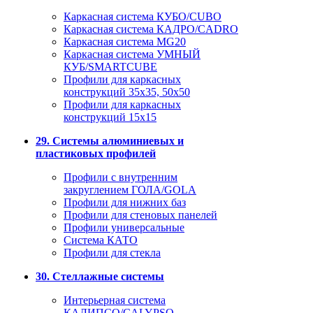
Каркасная система КУБО/CUBO
Каркасная система КАДРО/CADRO
Каркасная система MG20
Каркасная система УМНЫЙ
КУБ/SMARTCUBE
Профили для каркасных
конструкций 35x35, 50x50
Профили для каркасных
конструкций 15х15
29. Системы алюминиевых и
пластиковых профилей
Профили с внутренним
закруглением ГОЛА/GOLA
Профили для нижних баз
Профили для стеновых панелей
Профили универсальные
Система КАТО
Профили для стекла
30. Стеллажные системы
Интерьерная система
КАЛИПСО/CALYPSO