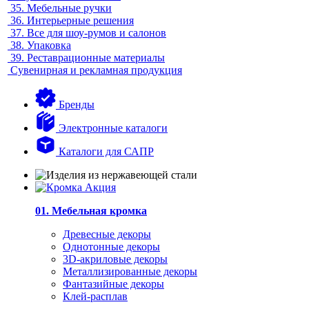
35.
Мебельные ручки
36.
Интерьерные решения
37.
Все для шоу-румов и салонов
38.
Упаковка
39.
Реставрационные материалы
Сувенирная и рекламная продукция
Бренды
Электронные каталоги
Каталоги для САПР
01. Мебельная кромка
Древесные декоры
Однотонные декоры
3D-акриловые декоры
Металлизированные декоры
Фантазийные декоры
Клей-расплав