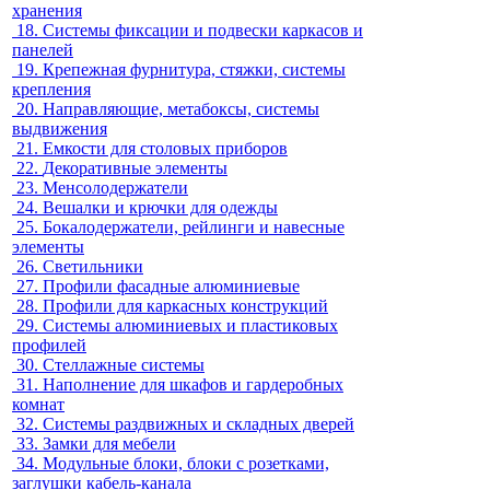
хранения
18.
Системы фиксации и подвески каркасов и
панелей
19.
Крепежная фурнитура, стяжки, системы
крепления
20.
Направляющие, метабоксы, системы
выдвижения
21.
Емкости для столовых приборов
22.
Декоративные элементы
23.
Менсолодержатели
24.
Вешалки и крючки для одежды
25.
Бокалодержатели, рейлинги и навесные
элементы
26.
Светильники
27.
Профили фасадные алюминиевые
28.
Профили для каркасных конструкций
29.
Системы алюминиевых и пластиковых
профилей
30.
Стеллажные системы
31.
Наполнение для шкафов и гардеробных
комнат
32.
Системы раздвижных и складных дверей
33.
Замки для мебели
34.
Модульные блоки, блоки с розетками,
заглушки кабель-канала