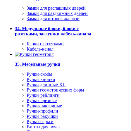
Замки для распашных дверей
Замки для раздвижных дверей
Замки для шторок жалюзи
34. Модульные блоки, блоки с
розетками, заглушки кабель-канала
Блоки с розетками
Кабель-канал
35. Мебельные ручки
Ручки-скобы
Ручки-кнопки
Ручки длинные XL
Ручки геометрических форм
Ручки-рейлинги
Ручки-врезные
Ручки-накладные
Ручки-профили
Ручки-ракушки
Ручки-серьги
Винты для ручек