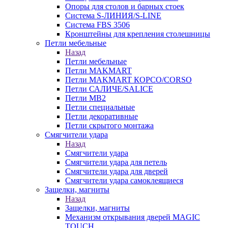
Опоры для столов и барных стоек
Система S-ЛИНИЯ/S-LINE
Система FBS 3506
Кронштейны для крепления столешницы
Петли мебельные
Назад
Петли мебельные
Петли MAKMART
Петли MAKMART КОРСО/CORSO
Петли САЛИЧЕ/SALICE
Петли MB2
Петли специальные
Петли декоративные
Петли скрытого монтажа
Смягчители удара
Назад
Смягчители удара
Смягчители удара для петель
Смягчители удара для дверей
Cмягчители удара самоклеящиеся
Защелки, магниты
Назад
Защелки, магниты
Механизм открывания дверей MAGIC
TOUCH