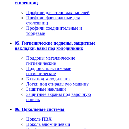
столешниц
Профили для стеновых панелей
Профили фронтальные для
столешниц
Профили соединительные и
торцевые
05. Гигиенические поддоны, защитные
накладки, базы под холодильник
Поддоны металлические
гигиенические
Поддоны пластиковые
гигиенические
Базы под холодильник
Лотки под стиральную машину
Защитные накладки
Защитные экраны под варочную
панель
06. Цокольные системы
Цоколь ПВХ
Цоколь алюминиевый