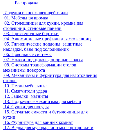
Распродажа
Изделия из нержавеющей стали
01.
Мебельная кромка
02.
Столешницы для кухни, кромка для
столешниц, стеновые панели
03.
Пристеночные бортики
04.
Алюминиевые профили для столешниц
05.
Гигиенические поддоны, защитные
накладки, базы под холодильник
06.
Цокольные системы
07.
Ножки под цоколь, опорные, колеса
08.
Системы трансформации столов,
механизмы поворота
09.
Механизмы и фурнитура для изготовления
столов
10.
Петли мебельные
11.
Смягчители удара
12.
Защелки, магниты
13.
Подъемные механизмы для мебели
14.
Сушки для посуды
15.
Сетчатые емкости и бутылочницы для
кухни
16.
Фурнитура для ванных комнат
17.
Ведра для мусора, системы сортировки и