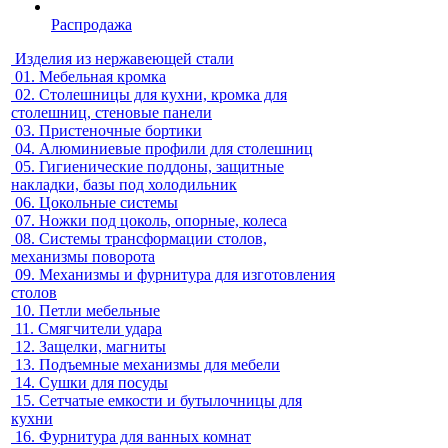
Распродажа
Изделия из нержавеющей стали
01.
Мебельная кромка
02.
Столешницы для кухни, кромка для
столешниц, стеновые панели
03.
Пристеночные бортики
04.
Алюминиевые профили для столешниц
05.
Гигиенические поддоны, защитные
накладки, базы под холодильник
06.
Цокольные системы
07.
Ножки под цоколь, опорные, колеса
08.
Системы трансформации столов,
механизмы поворота
09.
Механизмы и фурнитура для изготовления
столов
10.
Петли мебельные
11.
Смягчители удара
12.
Защелки, магниты
13.
Подъемные механизмы для мебели
14.
Сушки для посуды
15.
Сетчатые емкости и бутылочницы для
кухни
16.
Фурнитура для ванных комнат