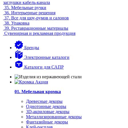
заглушки кабель-канала
35.
Мебельные ручки
36.
Интерьерные решения
37.
Все для шоу-румов и салонов
38.
Упаковка
39.
Реставрационные материалы
Сувенирная и рекламная продукция
Бренды
Электронные каталоги
Каталоги для САПР
01. Мебельная кромка
Древесные декоры
Однотонные декоры
3D-акриловые декоры
Металлизированные декоры
Фантазийные декоры
Клей-расплав