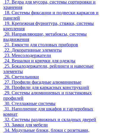
17.
Ведра для мусора, системы сортировки и
хранения
18.
Системы фиксации и подвески каркасов и
панелей
19.
Крепежная фурнитура, стяжки, системы
крепления
20.
Направляющие, метабоксы, системы
выдвижения
21.
Емкости для столовых приборов
22.
Декоративные элементы
23.
Менсолодержатели
24.
Вешалки и крючки для одежды
25.
Бокалодержатели, рейлинги и навесные
элементы
26.
Светильники
27.
Профили фасадные алюминиевые
28.
Профили для каркасных конструкций
29.
Системы алюминиевых и пластиковых
профилей
30.
Стеллажные системы
31.
Наполнение для шкафов и гардеробных
комнат
32.
Системы раздвижных и складных дверей
33.
Замки для мебели
34.
Модульные блоки, блоки с розетками,