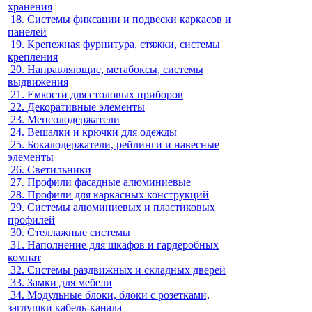
хранения
18.
Системы фиксации и подвески каркасов и
панелей
19.
Крепежная фурнитура, стяжки, системы
крепления
20.
Направляющие, метабоксы, системы
выдвижения
21.
Емкости для столовых приборов
22.
Декоративные элементы
23.
Менсолодержатели
24.
Вешалки и крючки для одежды
25.
Бокалодержатели, рейлинги и навесные
элементы
26.
Светильники
27.
Профили фасадные алюминиевые
28.
Профили для каркасных конструкций
29.
Системы алюминиевых и пластиковых
профилей
30.
Стеллажные системы
31.
Наполнение для шкафов и гардеробных
комнат
32.
Системы раздвижных и складных дверей
33.
Замки для мебели
34.
Модульные блоки, блоки с розетками,
заглушки кабель-канала