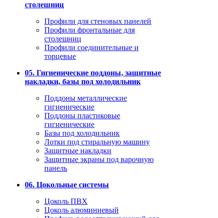
столешниц
Профили для стеновых панелей
Профили фронтальные для
столешниц
Профили соединительные и
торцевые
05. Гигиенические поддоны, защитные
накладки, базы под холодильник
Поддоны металлические
гигиенические
Поддоны пластиковые
гигиенические
Базы под холодильник
Лотки под стиральную машину
Защитные накладки
Защитные экраны под варочную
панель
06. Цокольные системы
Цоколь ПВХ
Цоколь алюминиевый