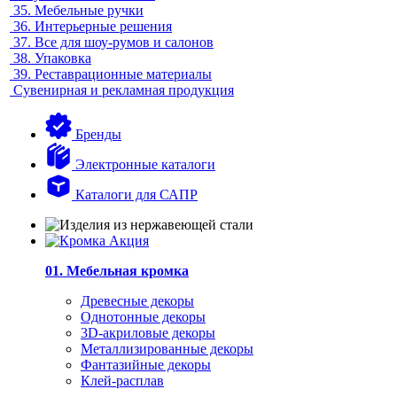
35.
Мебельные ручки
36.
Интерьерные решения
37.
Все для шоу-румов и салонов
38.
Упаковка
39.
Реставрационные материалы
Сувенирная и рекламная продукция
Бренды
Электронные каталоги
Каталоги для САПР
01. Мебельная кромка
Древесные декоры
Однотонные декоры
3D-акриловые декоры
Металлизированные декоры
Фантазийные декоры
Клей-расплав