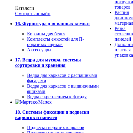
погрузк
товаров
Каталоги
Распил
Смотреть онлайн
длинном
материа
16. Фурнитура для ванных комнат
Резка
Корзины для белья
столешн
Комплекты емкостей для П-
панелей
образных ящиков
Дополни
Аксессуары
платная
упаковка
17. Ведра для мусора, системы
сортировки и хранения
Ведра для каркасов с распашными
фасадами
Ведра для каркасов с выдвижными
ящиками
Ведра с креплением к фасаду
18. Системы фиксации и подвески
каркасов и панелей
Подвески верхних каркасов
Подвески нижних каркасов