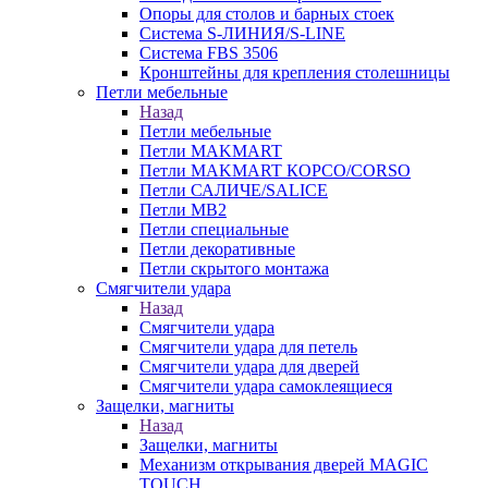
Опоры для столов и барных стоек
Система S-ЛИНИЯ/S-LINE
Система FBS 3506
Кронштейны для крепления столешницы
Петли мебельные
Назад
Петли мебельные
Петли MAKMART
Петли MAKMART КОРСО/CORSO
Петли САЛИЧЕ/SALICE
Петли MB2
Петли специальные
Петли декоративные
Петли скрытого монтажа
Смягчители удара
Назад
Смягчители удара
Смягчители удара для петель
Смягчители удара для дверей
Cмягчители удара самоклеящиеся
Защелки, магниты
Назад
Защелки, магниты
Механизм открывания дверей MAGIC
TOUCH