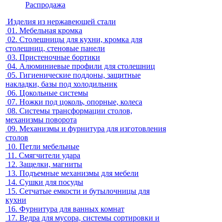
Распродажа
Изделия из нержавеющей стали
01.
Мебельная кромка
02.
Столешницы для кухни, кромка для
столешниц, стеновые панели
03.
Пристеночные бортики
04.
Алюминиевые профили для столешниц
05.
Гигиенические поддоны, защитные
накладки, базы под холодильник
06.
Цокольные системы
07.
Ножки под цоколь, опорные, колеса
08.
Системы трансформации столов,
механизмы поворота
09.
Механизмы и фурнитура для изготовления
столов
10.
Петли мебельные
11.
Смягчители удара
12.
Защелки, магниты
13.
Подъемные механизмы для мебели
14.
Сушки для посуды
15.
Сетчатые емкости и бутылочницы для
кухни
16.
Фурнитура для ванных комнат
17.
Ведра для мусора, системы сортировки и