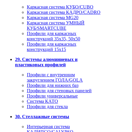
Каркасная система КУБО/CUBO
Каркасная система КАДРО/CADRO
Каркасная система MG20
Каркасная система УМНЫЙ
КУБ/SMARTCUBE
Профили для каркасных
конструкций 35x35, 50x50
Профили для каркасных
конструкций 15х15
29. Системы алюминиевых и
пластиковых профилей
Профили с внутренним
закруглением ГОЛА/GOLA
Профили для нижних баз
Профили для стеновых панелей
Профили универсальные
Система КАТО
Профили для стекла
30. Стеллажные системы
Интерьерная система
КАЛИПСО/CALYPSO