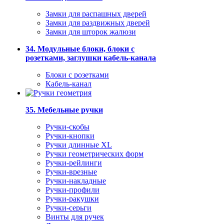
Замки для распашных дверей
Замки для раздвижных дверей
Замки для шторок жалюзи
34. Модульные блоки, блоки с
розетками, заглушки кабель-канала
Блоки с розетками
Кабель-канал
35. Мебельные ручки
Ручки-скобы
Ручки-кнопки
Ручки длинные XL
Ручки геометрических форм
Ручки-рейлинги
Ручки-врезные
Ручки-накладные
Ручки-профили
Ручки-ракушки
Ручки-серьги
Винты для ручек