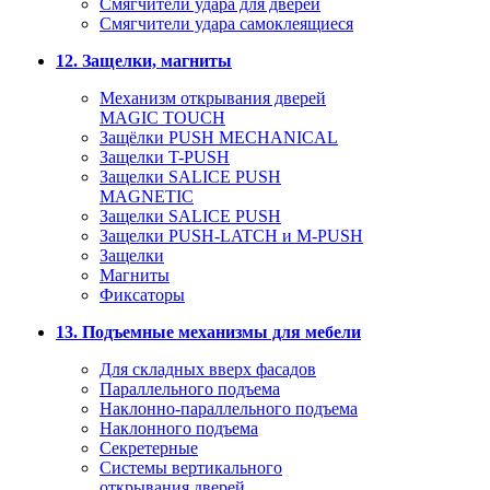
Смягчители удара для дверей
Cмягчители удара самоклеящиеся
12. Защелки, магниты
Механизм открывания дверей
MAGIC TOUCH
Защёлки PUSH MECHANICAL
Защелки T-PUSH
Защелки SALICE PUSH
MAGNETIC
Защелки SALICE PUSH
Защелки PUSH-LATCH и M-PUSH
Защелки
Магниты
Фиксаторы
13. Подъемные механизмы для мебели
Для складных вверх фасадов
Параллельного подъема
Наклонно-параллельного подъема
Наклонного подъема
Секретерные
Системы вертикального
открывания дверей