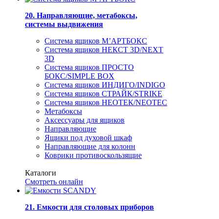
20. Направляющие, метабоксы,
системы выдвижения
Система ящиков М’АРТБОКС
Система ящиков НЕКСТ 3D/NEXT
3D
Система ящиков ПРОСТО
БОКС/SIMPLE BOX
Система ящиков ИНДИГО/INDIGO
Система ящиков СТРАЙК/STRIKE
Система ящиков НЕОТЕК/NEOTEC
Метабоксы
Аксессуары для ящиков
Направляющие
Ящики под духовой шкаф
Направляющие для колонн
Коврики противоскользящие
Каталоги
Смотреть онлайн
21. Емкости для столовых приборов