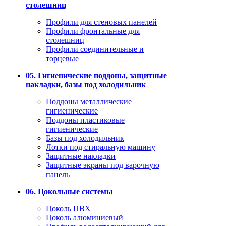
столешниц
Профили для стеновых панелей
Профили фронтальные для
столешниц
Профили соединительные и
торцевые
05. Гигиенические поддоны, защитные
накладки, базы под холодильник
Поддоны металлические
гигиенические
Поддоны пластиковые
гигиенические
Базы под холодильник
Лотки под стиральную машину
Защитные накладки
Защитные экраны под варочную
панель
06. Цокольные системы
Цоколь ПВХ
Цоколь алюминиевый