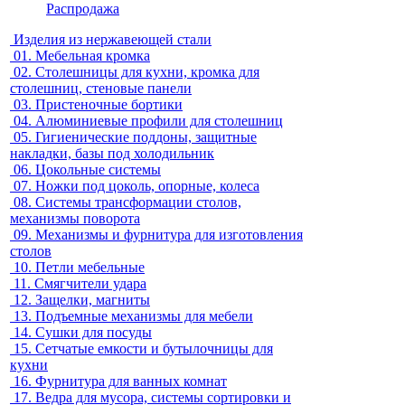
Распродажа
Изделия из нержавеющей стали
01.
Мебельная кромка
02.
Столешницы для кухни, кромка для
столешниц, стеновые панели
03.
Пристеночные бортики
04.
Алюминиевые профили для столешниц
05.
Гигиенические поддоны, защитные
накладки, базы под холодильник
06.
Цокольные системы
07.
Ножки под цоколь, опорные, колеса
08.
Системы трансформации столов,
механизмы поворота
09.
Механизмы и фурнитура для изготовления
столов
10.
Петли мебельные
11.
Смягчители удара
12.
Защелки, магниты
13.
Подъемные механизмы для мебели
14.
Сушки для посуды
15.
Сетчатые емкости и бутылочницы для
кухни
16.
Фурнитура для ванных комнат
17.
Ведра для мусора, системы сортировки и