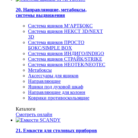
20. Направляющие, метабоксы,
системы выдвижения
Система ящиков М’АРТБОКС
Система ящиков НЕКСТ 3D/NEXT
3D
Система ящиков ПРОСТО
БОКС/SIMPLE BOX
Система ящиков ИНДИГО/INDIGO
Система ящиков СТРАЙК/STRIKE
Система ящиков НЕОТЕК/NEOTEC
Метабоксы
Аксессуары для ящиков
Направляющие
Ящики под духовой шкаф
Направляющие для колонн
Коврики противоскользящие
Каталоги
Смотреть онлайн
21. Емкости для столовых приборов