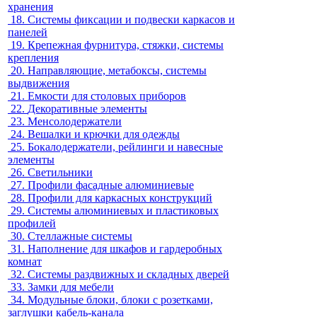
хранения
18.
Системы фиксации и подвески каркасов и
панелей
19.
Крепежная фурнитура, стяжки, системы
крепления
20.
Направляющие, метабоксы, системы
выдвижения
21.
Емкости для столовых приборов
22.
Декоративные элементы
23.
Менсолодержатели
24.
Вешалки и крючки для одежды
25.
Бокалодержатели, рейлинги и навесные
элементы
26.
Светильники
27.
Профили фасадные алюминиевые
28.
Профили для каркасных конструкций
29.
Системы алюминиевых и пластиковых
профилей
30.
Стеллажные системы
31.
Наполнение для шкафов и гардеробных
комнат
32.
Системы раздвижных и складных дверей
33.
Замки для мебели
34.
Модульные блоки, блоки с розетками,
заглушки кабель-канала