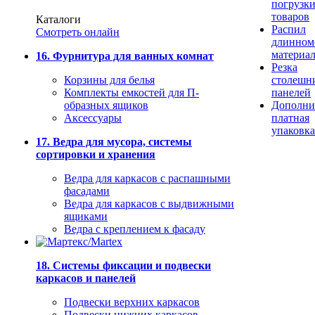
погрузк
товаров
Каталоги
Распил
Смотреть онлайн
длинном
материа
16. Фурнитура для ванных комнат
Резка
Корзины для белья
столешн
Комплекты емкостей для П-
панелей
образных ящиков
Дополни
Аксессуары
платная
упаковка
17. Ведра для мусора, системы
сортировки и хранения
Ведра для каркасов с распашными
фасадами
Ведра для каркасов с выдвижными
ящиками
Ведра с креплением к фасаду
18. Системы фиксации и подвески
каркасов и панелей
Подвески верхних каркасов
Подвески нижних каркасов