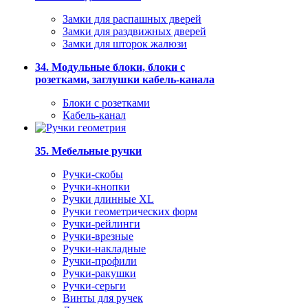
Замки для распашных дверей
Замки для раздвижных дверей
Замки для шторок жалюзи
34. Модульные блоки, блоки с
розетками, заглушки кабель-канала
Блоки с розетками
Кабель-канал
35. Мебельные ручки
Ручки-скобы
Ручки-кнопки
Ручки длинные XL
Ручки геометрических форм
Ручки-рейлинги
Ручки-врезные
Ручки-накладные
Ручки-профили
Ручки-ракушки
Ручки-серьги
Винты для ручек