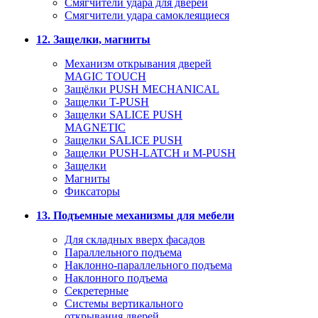
Смягчители удара для дверей
Cмягчители удара самоклеящиеся
12. Защелки, магниты
Механизм открывания дверей
MAGIC TOUCH
Защёлки PUSH MECHANICAL
Защелки T-PUSH
Защелки SALICE PUSH
MAGNETIC
Защелки SALICE PUSH
Защелки PUSH-LATCH и M-PUSH
Защелки
Магниты
Фиксаторы
13. Подъемные механизмы для мебели
Для складных вверх фасадов
Параллельного подъема
Наклонно-параллельного подъема
Наклонного подъема
Секретерные
Системы вертикального
открывания дверей