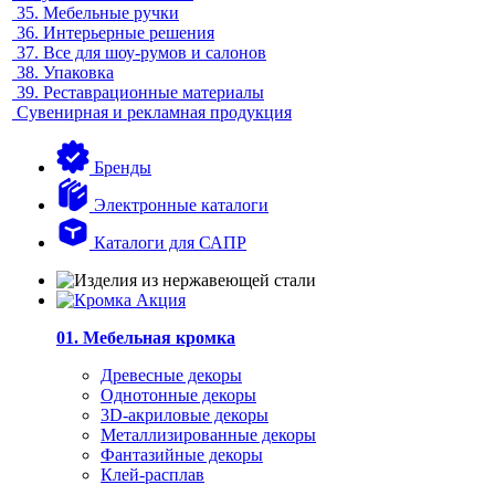
35.
Мебельные ручки
36.
Интерьерные решения
37.
Все для шоу-румов и салонов
38.
Упаковка
39.
Реставрационные материалы
Сувенирная и рекламная продукция
Бренды
Электронные каталоги
Каталоги для САПР
01. Мебельная кромка
Древесные декоры
Однотонные декоры
3D-акриловые декоры
Металлизированные декоры
Фантазийные декоры
Клей-расплав