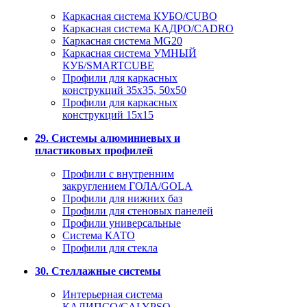
Каркасная система КУБО/CUBO
Каркасная система КАДРО/CADRO
Каркасная система MG20
Каркасная система УМНЫЙ
КУБ/SMARTCUBE
Профили для каркасных
конструкций 35x35, 50x50
Профили для каркасных
конструкций 15х15
29. Системы алюминиевых и
пластиковых профилей
Профили с внутренним
закруглением ГОЛА/GOLA
Профили для нижних баз
Профили для стеновых панелей
Профили универсальные
Система КАТО
Профили для стекла
30. Стеллажные системы
Интерьерная система
КАЛИПСО/CALYPSO