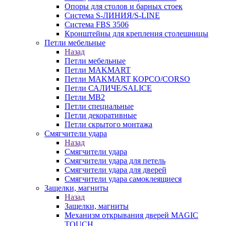
Опоры для столов и барных стоек
Система S-ЛИНИЯ/S-LINE
Система FBS 3506
Кронштейны для крепления столешницы
Петли мебельные
Назад
Петли мебельные
Петли MAKMART
Петли MAKMART КОРСО/CORSO
Петли САЛИЧЕ/SALICE
Петли MB2
Петли специальные
Петли декоративные
Петли скрытого монтажа
Смягчители удара
Назад
Смягчители удара
Смягчители удара для петель
Смягчители удара для дверей
Cмягчители удара самоклеящиеся
Защелки, магниты
Назад
Защелки, магниты
Механизм открывания дверей MAGIC
TOUCH