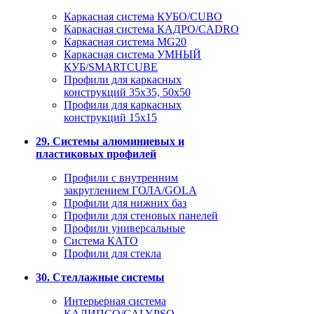
Каркасная система КУБО/CUBO
Каркасная система КАДРО/CADRO
Каркасная система MG20
Каркасная система УМНЫЙ
КУБ/SMARTCUBE
Профили для каркасных
конструкций 35x35, 50x50
Профили для каркасных
конструкций 15х15
29. Системы алюминиевых и
пластиковых профилей
Профили с внутренним
закруглением ГОЛА/GOLA
Профили для нижних баз
Профили для стеновых панелей
Профили универсальные
Система КАТО
Профили для стекла
30. Стеллажные системы
Интерьерная система
КАЛИПСО/CALYPSO