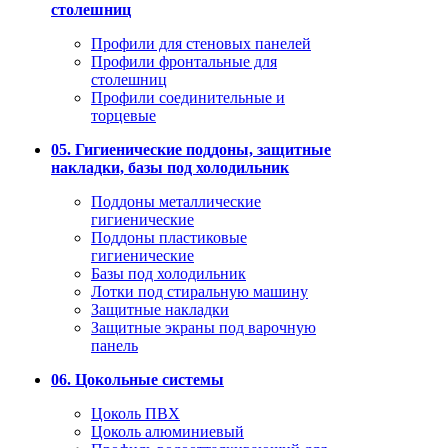
столешниц
Профили для стеновых панелей
Профили фронтальные для
столешниц
Профили соединительные и
торцевые
05. Гигиенические поддоны, защитные
накладки, базы под холодильник
Поддоны металлические
гигиенические
Поддоны пластиковые
гигиенические
Базы под холодильник
Лотки под стиральную машину
Защитные накладки
Защитные экраны под варочную
панель
06. Цокольные системы
Цоколь ПВХ
Цоколь алюминиевый