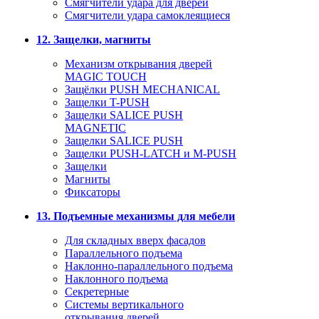
Смягчители удара для дверей
Cмягчители удара самоклеящиеся
12. Защелки, магниты
Механизм открывания дверей
MAGIC TOUCH
Защёлки PUSH MECHANICAL
Защелки T-PUSH
Защелки SALICE PUSH
MAGNETIC
Защелки SALICE PUSH
Защелки PUSH-LATCH и M-PUSH
Защелки
Магниты
Фиксаторы
13. Подъемные механизмы для мебели
Для складных вверх фасадов
Параллельного подъема
Наклонно-параллельного подъема
Наклонного подъема
Секретерные
Системы вертикального
открывания дверей