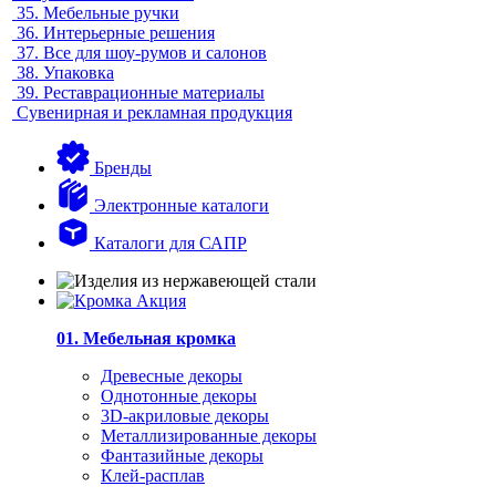
35.
Мебельные ручки
36.
Интерьерные решения
37.
Все для шоу-румов и салонов
38.
Упаковка
39.
Реставрационные материалы
Сувенирная и рекламная продукция
Бренды
Электронные каталоги
Каталоги для САПР
01. Мебельная кромка
Древесные декоры
Однотонные декоры
3D-акриловые декоры
Металлизированные декоры
Фантазийные декоры
Клей-расплав