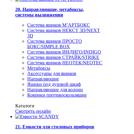
20. Направляющие, метабоксы,
системы выдвижения
Система ящиков М’АРТБОКС
Система ящиков НЕКСТ 3D/NEXT
3D
Система ящиков ПРОСТО
БОКС/SIMPLE BOX
Система ящиков ИНДИГО/INDIGO
Система ящиков СТРАЙК/STRIKE
Система ящиков НЕОТЕК/NEOTEC
Метабоксы
Аксессуары для ящиков
Направляющие
Ящики под духовой шкаф
Направляющие для колонн
Коврики противоскользящие
Каталоги
Смотреть онлайн
21. Емкости для столовых приборов