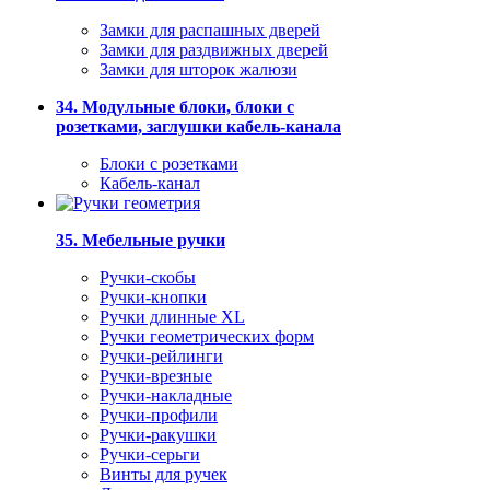
Замки для распашных дверей
Замки для раздвижных дверей
Замки для шторок жалюзи
34. Модульные блоки, блоки с
розетками, заглушки кабель-канала
Блоки с розетками
Кабель-канал
35. Мебельные ручки
Ручки-скобы
Ручки-кнопки
Ручки длинные XL
Ручки геометрических форм
Ручки-рейлинги
Ручки-врезные
Ручки-накладные
Ручки-профили
Ручки-ракушки
Ручки-серьги
Винты для ручек