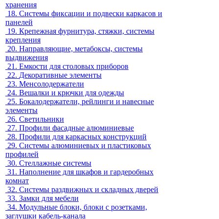
хранения
18.
Системы фиксации и подвески каркасов и
панелей
19.
Крепежная фурнитура, стяжки, системы
крепления
20.
Направляющие, метабоксы, системы
выдвижения
21.
Емкости для столовых приборов
22.
Декоративные элементы
23.
Менсолодержатели
24.
Вешалки и крючки для одежды
25.
Бокалодержатели, рейлинги и навесные
элементы
26.
Светильники
27.
Профили фасадные алюминиевые
28.
Профили для каркасных конструкций
29.
Системы алюминиевых и пластиковых
профилей
30.
Стеллажные системы
31.
Наполнение для шкафов и гардеробных
комнат
32.
Системы раздвижных и складных дверей
33.
Замки для мебели
34.
Модульные блоки, блоки с розетками,
заглушки кабель-канала