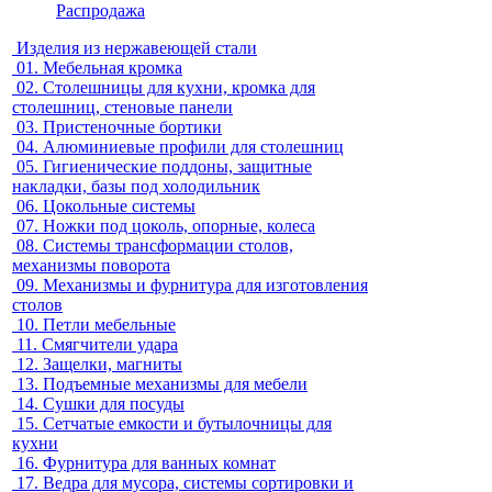
Распродажа
Изделия из нержавеющей стали
01.
Мебельная кромка
02.
Столешницы для кухни, кромка для
столешниц, стеновые панели
03.
Пристеночные бортики
04.
Алюминиевые профили для столешниц
05.
Гигиенические поддоны, защитные
накладки, базы под холодильник
06.
Цокольные системы
07.
Ножки под цоколь, опорные, колеса
08.
Системы трансформации столов,
механизмы поворота
09.
Механизмы и фурнитура для изготовления
столов
10.
Петли мебельные
11.
Смягчители удара
12.
Защелки, магниты
13.
Подъемные механизмы для мебели
14.
Сушки для посуды
15.
Сетчатые емкости и бутылочницы для
кухни
16.
Фурнитура для ванных комнат
17.
Ведра для мусора, системы сортировки и