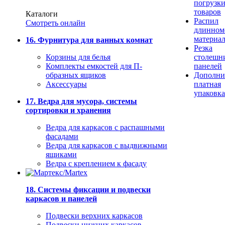
погрузк
товаров
Каталоги
Распил
Смотреть онлайн
длинном
материа
16. Фурнитура для ванных комнат
Резка
Корзины для белья
столешн
Комплекты емкостей для П-
панелей
образных ящиков
Дополни
Аксессуары
платная
упаковка
17. Ведра для мусора, системы
сортировки и хранения
Ведра для каркасов с распашными
фасадами
Ведра для каркасов с выдвижными
ящиками
Ведра с креплением к фасаду
18. Системы фиксации и подвески
каркасов и панелей
Подвески верхних каркасов
Подвески нижних каркасов