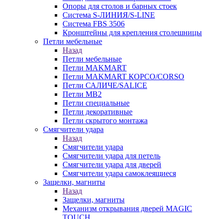
Опоры для столов и барных стоек
Система S-ЛИНИЯ/S-LINE
Система FBS 3506
Кронштейны для крепления столешницы
Петли мебельные
Назад
Петли мебельные
Петли MAKMART
Петли MAKMART КОРСО/CORSO
Петли САЛИЧЕ/SALICE
Петли MB2
Петли специальные
Петли декоративные
Петли скрытого монтажа
Смягчители удара
Назад
Смягчители удара
Смягчители удара для петель
Смягчители удара для дверей
Cмягчители удара самоклеящиеся
Защелки, магниты
Назад
Защелки, магниты
Механизм открывания дверей MAGIC
TOUCH