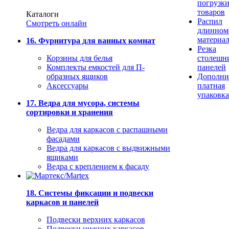
погрузк
товаров
Каталоги
Распил
Смотреть онлайн
длинном
материа
16. Фурнитура для ванных комнат
Резка
Корзины для белья
столешн
Комплекты емкостей для П-
панелей
образных ящиков
Дополни
Аксессуары
платная
упаковка
17. Ведра для мусора, системы
сортировки и хранения
Ведра для каркасов с распашными
фасадами
Ведра для каркасов с выдвижными
ящиками
Ведра с креплением к фасаду
18. Системы фиксации и подвески
каркасов и панелей
Подвески верхних каркасов
Подвески нижних каркасов