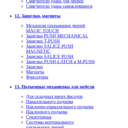
Смягчители удара для дверей
Cмягчители удара самоклеящиеся
12. Защелки, магниты
Механизм открывания дверей
MAGIC TOUCH
Защёлки PUSH MECHANICAL
Защелки T-PUSH
Защелки SALICE PUSH
MAGNETIC
Защелки SALICE PUSH
Защелки PUSH-LATCH и M-PUSH
Защелки
Магниты
Фиксаторы
13. Подъемные механизмы для мебели
Для складных вверх фасадов
Параллельного подъема
Наклонно-параллельного подъема
Наклонного подъема
Секретерные
Системы вертикального
открывания дверей