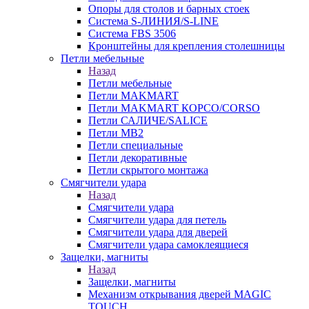
Опоры для столов и барных стоек
Система S-ЛИНИЯ/S-LINE
Система FBS 3506
Кронштейны для крепления столешницы
Петли мебельные
Назад
Петли мебельные
Петли MAKMART
Петли MAKMART КОРСО/CORSO
Петли САЛИЧЕ/SALICE
Петли MB2
Петли специальные
Петли декоративные
Петли скрытого монтажа
Смягчители удара
Назад
Смягчители удара
Смягчители удара для петель
Смягчители удара для дверей
Cмягчители удара самоклеящиеся
Защелки, магниты
Назад
Защелки, магниты
Механизм открывания дверей MAGIC
TOUCH