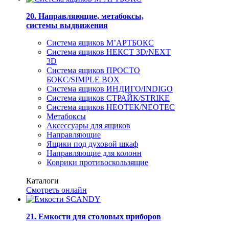
20. Направляющие, метабоксы,
системы выдвижения
Система ящиков М’АРТБОКС
Система ящиков НЕКСТ 3D/NEXT
3D
Система ящиков ПРОСТО
БОКС/SIMPLE BOX
Система ящиков ИНДИГО/INDIGO
Система ящиков СТРАЙК/STRIKE
Система ящиков НЕОТЕК/NEOTEC
Метабоксы
Аксессуары для ящиков
Направляющие
Ящики под духовой шкаф
Направляющие для колонн
Коврики противоскользящие
Каталоги
Смотреть онлайн
21. Емкости для столовых приборов