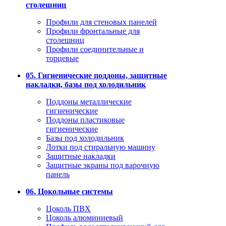
столешниц
Профили для стеновых панелей
Профили фронтальные для
столешниц
Профили соединительные и
торцевые
05. Гигиенические поддоны, защитные
накладки, базы под холодильник
Поддоны металлические
гигиенические
Поддоны пластиковые
гигиенические
Базы под холодильник
Лотки под стиральную машину
Защитные накладки
Защитные экраны под варочную
панель
06. Цокольные системы
Цоколь ПВХ
Цоколь алюминиевый