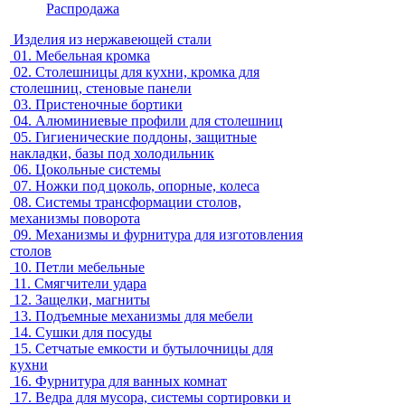
Распродажа
Изделия из нержавеющей стали
01.
Мебельная кромка
02.
Столешницы для кухни, кромка для
столешниц, стеновые панели
03.
Пристеночные бортики
04.
Алюминиевые профили для столешниц
05.
Гигиенические поддоны, защитные
накладки, базы под холодильник
06.
Цокольные системы
07.
Ножки под цоколь, опорные, колеса
08.
Системы трансформации столов,
механизмы поворота
09.
Механизмы и фурнитура для изготовления
столов
10.
Петли мебельные
11.
Смягчители удара
12.
Защелки, магниты
13.
Подъемные механизмы для мебели
14.
Сушки для посуды
15.
Сетчатые емкости и бутылочницы для
кухни
16.
Фурнитура для ванных комнат
17.
Ведра для мусора, системы сортировки и