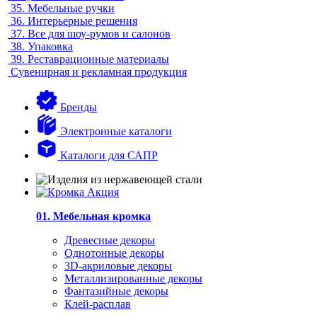
35.
Мебельные ручки
36.
Интерьерные решения
37.
Все для шоу-румов и салонов
38.
Упаковка
39.
Реставрационные материалы
Сувенирная и рекламная продукция
Бренды
Электронные каталоги
Каталоги для САПР
01. Мебельная кромка
Древесные декоры
Однотонные декоры
3D-акриловые декоры
Металлизированные декоры
Фантазийные декоры
Клей-расплав