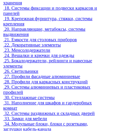
хранения
18.
Системы фиксации и подвески каркасов и
панелей
19.
Крепежная фурнитура, стяжки, системы
крепления
20.
Направляющие, метабоксы, системы
выдвижения
21.
Емкости для столовых приборов
22.
Декоративные элементы
23.
Менсолодержатели
24.
Вешалки и крючки для одежды
25.
Бокалодержатели, рейлинги и навесные
элементы
26.
Светильники
27.
Профили фасадные алюминиевые
28.
Профили для каркасных конструкций
29.
Системы алюминиевых и пластиковых
профилей
30.
Стеллажные системы
31.
Наполнение для шкафов и гардеробных
комнат
32.
Системы раздвижных и складных дверей
33.
Замки для мебели
34.
Модульные блоки, блоки с розетками,
заглушки кабель-канала