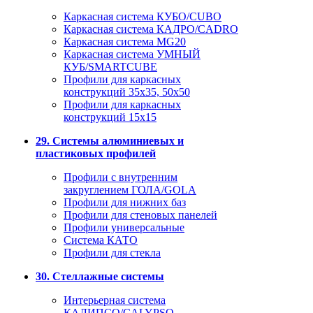
Каркасная система КУБО/CUBO
Каркасная система КАДРО/CADRO
Каркасная система MG20
Каркасная система УМНЫЙ
КУБ/SMARTCUBE
Профили для каркасных
конструкций 35x35, 50x50
Профили для каркасных
конструкций 15х15
29. Системы алюминиевых и
пластиковых профилей
Профили с внутренним
закруглением ГОЛА/GOLA
Профили для нижних баз
Профили для стеновых панелей
Профили универсальные
Система КАТО
Профили для стекла
30. Стеллажные системы
Интерьерная система
КАЛИПСО/CALYPSO