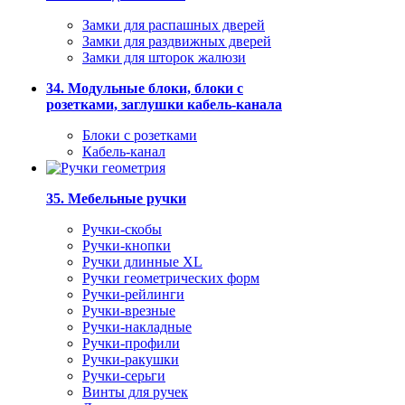
Замки для распашных дверей
Замки для раздвижных дверей
Замки для шторок жалюзи
34. Модульные блоки, блоки с
розетками, заглушки кабель-канала
Блоки с розетками
Кабель-канал
35. Мебельные ручки
Ручки-скобы
Ручки-кнопки
Ручки длинные XL
Ручки геометрических форм
Ручки-рейлинги
Ручки-врезные
Ручки-накладные
Ручки-профили
Ручки-ракушки
Ручки-серьги
Винты для ручек