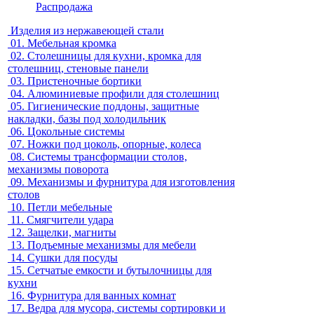
Распродажа
Изделия из нержавеющей стали
01.
Мебельная кромка
02.
Столешницы для кухни, кромка для
столешниц, стеновые панели
03.
Пристеночные бортики
04.
Алюминиевые профили для столешниц
05.
Гигиенические поддоны, защитные
накладки, базы под холодильник
06.
Цокольные системы
07.
Ножки под цоколь, опорные, колеса
08.
Системы трансформации столов,
механизмы поворота
09.
Механизмы и фурнитура для изготовления
столов
10.
Петли мебельные
11.
Смягчители удара
12.
Защелки, магниты
13.
Подъемные механизмы для мебели
14.
Сушки для посуды
15.
Сетчатые емкости и бутылочницы для
кухни
16.
Фурнитура для ванных комнат
17.
Ведра для мусора, системы сортировки и