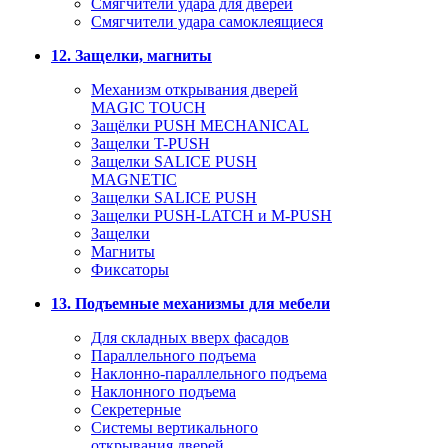
Смягчители удара для дверей
Cмягчители удара самоклеящиеся
12. Защелки, магниты
Механизм открывания дверей
MAGIC TOUCH
Защёлки PUSH MECHANICAL
Защелки T-PUSH
Защелки SALICE PUSH
MAGNETIC
Защелки SALICE PUSH
Защелки PUSH-LATCH и M-PUSH
Защелки
Магниты
Фиксаторы
13. Подъемные механизмы для мебели
Для складных вверх фасадов
Параллельного подъема
Наклонно-параллельного подъема
Наклонного подъема
Секретерные
Системы вертикального
открывания дверей