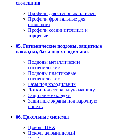
столешниц
Профили для стеновых панелей
Профили фронтальные для
столешниц
Профили соединительные и
торцевые
05. Гигиенические поддоны, защитные
накладки, базы под холодильник
Поддоны металлические
гигиенические
Поддоны пластиковые
гигиенические
Базы под холодильник
Лотки под стиральную машину
Защитные накладки
Защитные экраны под варочную
панель
06. Цокольные системы
Цоколь ПВХ
Цоколь алюминиевый