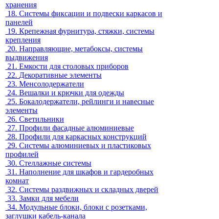
хранения
18.
Системы фиксации и подвески каркасов и
панелей
19.
Крепежная фурнитура, стяжки, системы
крепления
20.
Направляющие, метабоксы, системы
выдвижения
21.
Емкости для столовых приборов
22.
Декоративные элементы
23.
Менсолодержатели
24.
Вешалки и крючки для одежды
25.
Бокалодержатели, рейлинги и навесные
элементы
26.
Светильники
27.
Профили фасадные алюминиевые
28.
Профили для каркасных конструкций
29.
Системы алюминиевых и пластиковых
профилей
30.
Стеллажные системы
31.
Наполнение для шкафов и гардеробных
комнат
32.
Системы раздвижных и складных дверей
33.
Замки для мебели
34.
Модульные блоки, блоки с розетками,
заглушки кабель-канала