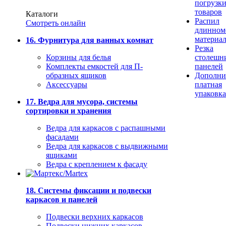
погрузк
товаров
Каталоги
Распил
Смотреть онлайн
длинном
материа
16. Фурнитура для ванных комнат
Резка
Корзины для белья
столешн
Комплекты емкостей для П-
панелей
образных ящиков
Дополни
Аксессуары
платная
упаковка
17. Ведра для мусора, системы
сортировки и хранения
Ведра для каркасов с распашными
фасадами
Ведра для каркасов с выдвижными
ящиками
Ведра с креплением к фасаду
18. Системы фиксации и подвески
каркасов и панелей
Подвески верхних каркасов
Подвески нижних каркасов