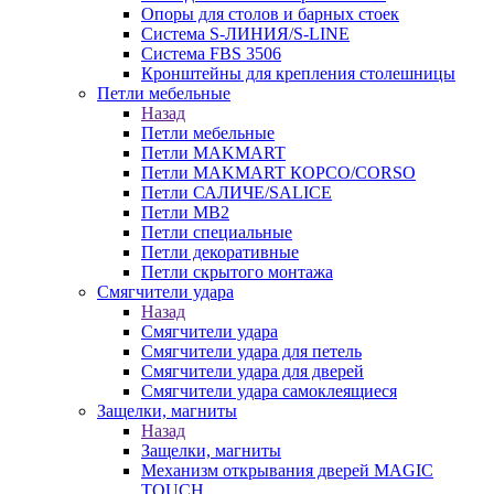
Опоры для столов и барных стоек
Система S-ЛИНИЯ/S-LINE
Система FBS 3506
Кронштейны для крепления столешницы
Петли мебельные
Назад
Петли мебельные
Петли MAKMART
Петли MAKMART КОРСО/CORSO
Петли САЛИЧЕ/SALICE
Петли MB2
Петли специальные
Петли декоративные
Петли скрытого монтажа
Смягчители удара
Назад
Смягчители удара
Смягчители удара для петель
Смягчители удара для дверей
Cмягчители удара самоклеящиеся
Защелки, магниты
Назад
Защелки, магниты
Механизм открывания дверей MAGIC
TOUCH