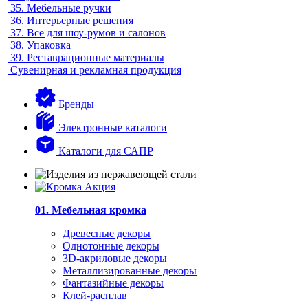
35.
Мебельные ручки
36.
Интерьерные решения
37.
Все для шоу-румов и салонов
38.
Упаковка
39.
Реставрационные материалы
Сувенирная и рекламная продукция
Бренды
Электронные каталоги
Каталоги для САПР
01. Мебельная кромка
Древесные декоры
Однотонные декоры
3D-акриловые декоры
Металлизированные декоры
Фантазийные декоры
Клей-расплав