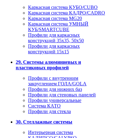
Каркасная система КУБО/CUBO
Каркасная система КАДРО/CADRO
Каркасная система MG20
Каркасная система УМНЫЙ
КУБ/SMARTCUBE
Профили для каркасных
конструкций 35x35, 50x50
Профили для каркасных
конструкций 15х15
29. Системы алюминиевых и
пластиковых профилей
Профили с внутренним
закруглением ГОЛА/GOLA
Профили для нижних баз
Профили для стеновых панелей
Профили универсальные
Система КАТО
Профили для стекла
30. Стеллажные системы
Интерьерная система
КАЛИПСО/CALYPSO