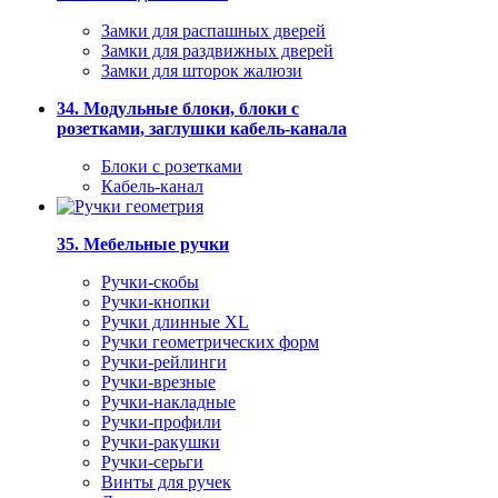
Замки для распашных дверей
Замки для раздвижных дверей
Замки для шторок жалюзи
34. Модульные блоки, блоки с
розетками, заглушки кабель-канала
Блоки с розетками
Кабель-канал
35. Мебельные ручки
Ручки-скобы
Ручки-кнопки
Ручки длинные XL
Ручки геометрических форм
Ручки-рейлинги
Ручки-врезные
Ручки-накладные
Ручки-профили
Ручки-ракушки
Ручки-серьги
Винты для ручек