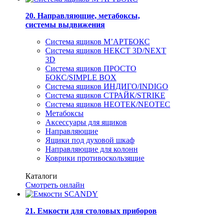
20. Направляющие, метабоксы,
системы выдвижения
Система ящиков М’АРТБОКС
Система ящиков НЕКСТ 3D/NEXT
3D
Система ящиков ПРОСТО
БОКС/SIMPLE BOX
Система ящиков ИНДИГО/INDIGO
Система ящиков СТРАЙК/STRIKE
Система ящиков НЕОТЕК/NEOTEC
Метабоксы
Аксессуары для ящиков
Направляющие
Ящики под духовой шкаф
Направляющие для колонн
Коврики противоскользящие
Каталоги
Смотреть онлайн
21. Емкости для столовых приборов