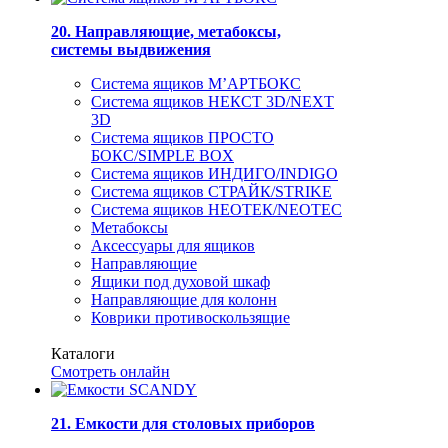
20. Направляющие, метабоксы,
системы выдвижения
Система ящиков М’АРТБОКС
Система ящиков НЕКСТ 3D/NEXT
3D
Система ящиков ПРОСТО
БОКС/SIMPLE BOX
Система ящиков ИНДИГО/INDIGO
Система ящиков СТРАЙК/STRIKE
Система ящиков НЕОТЕК/NEOTEC
Метабоксы
Аксессуары для ящиков
Направляющие
Ящики под духовой шкаф
Направляющие для колонн
Коврики противоскользящие
Каталоги
Смотреть онлайн
21. Емкости для столовых приборов