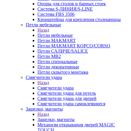
Опоры для столов и барных стоек
Система S-ЛИНИЯ/S-LINE
Система FBS 3506
Кронштейны для крепления столешницы
Петли мебельные
Назад
Петли мебельные
Петли MAKMART
Петли MAKMART КОРСО/CORSO
Петли САЛИЧЕ/SALICE
Петли MB2
Петли специальные
Петли декоративные
Петли скрытого монтажа
Смягчители удара
Назад
Смягчители удара
Смягчители удара для петель
Смягчители удара для дверей
Cмягчители удара самоклеящиеся
Защелки, магниты
Назад
Защелки, магниты
Механизм открывания дверей MAGIC
TOUCH