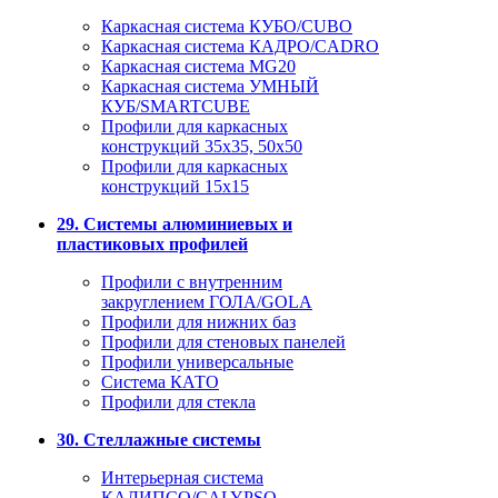
Каркасная система КУБО/CUBO
Каркасная система КАДРО/CADRO
Каркасная система MG20
Каркасная система УМНЫЙ
КУБ/SMARTCUBE
Профили для каркасных
конструкций 35x35, 50x50
Профили для каркасных
конструкций 15х15
29. Системы алюминиевых и
пластиковых профилей
Профили с внутренним
закруглением ГОЛА/GOLA
Профили для нижних баз
Профили для стеновых панелей
Профили универсальные
Система КАТО
Профили для стекла
30. Стеллажные системы
Интерьерная система
КАЛИПСО/CALYPSO