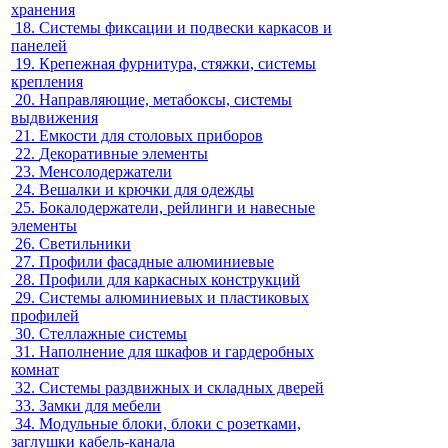
хранения
18.
Системы фиксации и подвески каркасов и
панелей
19.
Крепежная фурнитура, стяжки, системы
крепления
20.
Направляющие, метабоксы, системы
выдвижения
21.
Емкости для столовых приборов
22.
Декоративные элементы
23.
Менсолодержатели
24.
Вешалки и крючки для одежды
25.
Бокалодержатели, рейлинги и навесные
элементы
26.
Светильники
27.
Профили фасадные алюминиевые
28.
Профили для каркасных конструкций
29.
Системы алюминиевых и пластиковых
профилей
30.
Стеллажные системы
31.
Наполнение для шкафов и гардеробных
комнат
32.
Системы раздвижных и складных дверей
33.
Замки для мебели
34.
Модульные блоки, блоки с розетками,
заглушки кабель-канала