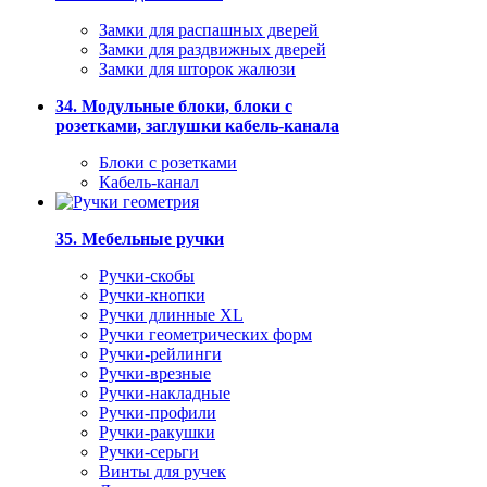
Замки для распашных дверей
Замки для раздвижных дверей
Замки для шторок жалюзи
34. Модульные блоки, блоки с
розетками, заглушки кабель-канала
Блоки с розетками
Кабель-канал
35. Мебельные ручки
Ручки-скобы
Ручки-кнопки
Ручки длинные XL
Ручки геометрических форм
Ручки-рейлинги
Ручки-врезные
Ручки-накладные
Ручки-профили
Ручки-ракушки
Ручки-серьги
Винты для ручек