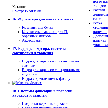
погрузк
товаров
Каталоги
Распил
Смотреть онлайн
длинном
материа
16. Фурнитура для ванных комнат
Резка
Корзины для белья
столешн
Комплекты емкостей для П-
панелей
образных ящиков
Дополни
Аксессуары
платная
упаковка
17. Ведра для мусора, системы
сортировки и хранения
Ведра для каркасов с распашными
фасадами
Ведра для каркасов с выдвижными
ящиками
Ведра с креплением к фасаду
18. Системы фиксации и подвески
каркасов и панелей
Подвески верхних каркасов
Подвески нижних каркасов