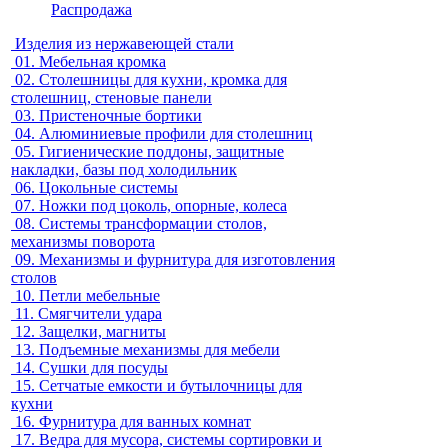
Распродажа
Изделия из нержавеющей стали
01.
Мебельная кромка
02.
Столешницы для кухни, кромка для
столешниц, стеновые панели
03.
Пристеночные бортики
04.
Алюминиевые профили для столешниц
05.
Гигиенические поддоны, защитные
накладки, базы под холодильник
06.
Цокольные системы
07.
Ножки под цоколь, опорные, колеса
08.
Системы трансформации столов,
механизмы поворота
09.
Механизмы и фурнитура для изготовления
столов
10.
Петли мебельные
11.
Смягчители удара
12.
Защелки, магниты
13.
Подъемные механизмы для мебели
14.
Сушки для посуды
15.
Сетчатые емкости и бутылочницы для
кухни
16.
Фурнитура для ванных комнат
17.
Ведра для мусора, системы сортировки и