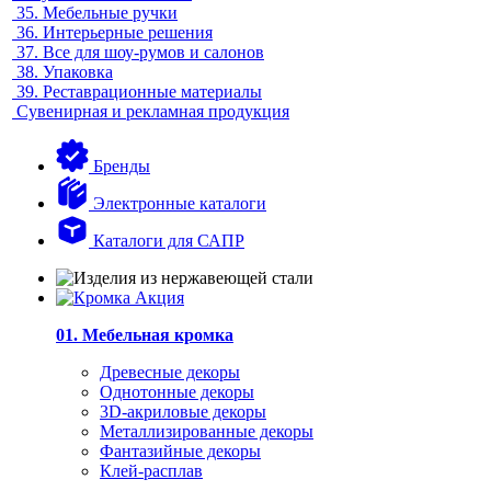
35.
Мебельные ручки
36.
Интерьерные решения
37.
Все для шоу-румов и салонов
38.
Упаковка
39.
Реставрационные материалы
Сувенирная и рекламная продукция
Бренды
Электронные каталоги
Каталоги для САПР
01. Мебельная кромка
Древесные декоры
Однотонные декоры
3D-акриловые декоры
Металлизированные декоры
Фантазийные декоры
Клей-расплав