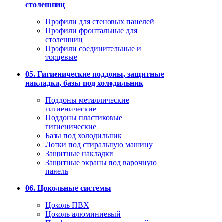
столешниц
Профили для стеновых панелей
Профили фронтальные для
столешниц
Профили соединительные и
торцевые
05. Гигиенические поддоны, защитные
накладки, базы под холодильник
Поддоны металлические
гигиенические
Поддоны пластиковые
гигиенические
Базы под холодильник
Лотки под стиральную машину
Защитные накладки
Защитные экраны под варочную
панель
06. Цокольные системы
Цоколь ПВХ
Цоколь алюминиевый