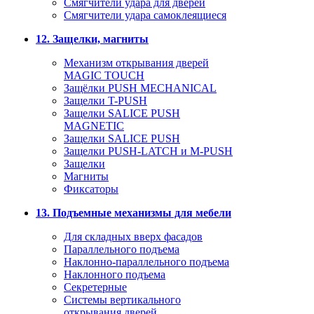
Смягчители удара для дверей
Cмягчители удара самоклеящиеся
12. Защелки, магниты
Механизм открывания дверей
MAGIC TOUCH
Защёлки PUSH MECHANICAL
Защелки T-PUSH
Защелки SALICE PUSH
MAGNETIC
Защелки SALICE PUSH
Защелки PUSH-LATCH и M-PUSH
Защелки
Магниты
Фиксаторы
13. Подъемные механизмы для мебели
Для складных вверх фасадов
Параллельного подъема
Наклонно-параллельного подъема
Наклонного подъема
Секретерные
Системы вертикального
открывания дверей