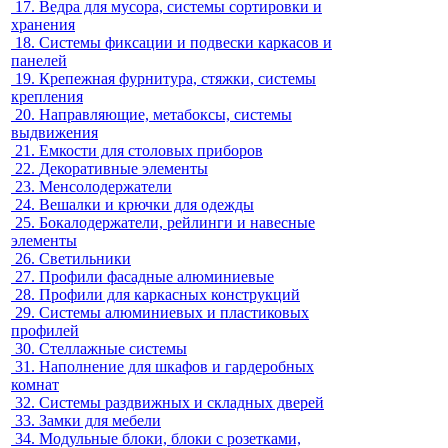
17.
Ведра для мусора, системы сортировки и
хранения
18.
Системы фиксации и подвески каркасов и
панелей
19.
Крепежная фурнитура, стяжки, системы
крепления
20.
Направляющие, метабоксы, системы
выдвижения
21.
Емкости для столовых приборов
22.
Декоративные элементы
23.
Менсолодержатели
24.
Вешалки и крючки для одежды
25.
Бокалодержатели, рейлинги и навесные
элементы
26.
Светильники
27.
Профили фасадные алюминиевые
28.
Профили для каркасных конструкций
29.
Системы алюминиевых и пластиковых
профилей
30.
Стеллажные системы
31.
Наполнение для шкафов и гардеробных
комнат
32.
Системы раздвижных и складных дверей
33.
Замки для мебели
34.
Модульные блоки, блоки с розетками,