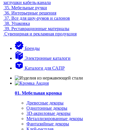
заглушки кабель-канала
35.
Мебельные ручки
36.
Интерьерные решения
37.
Все для шоу-румов и салонов
38.
Упаковка
39.
Реставрационные материалы
Сувенирная и рекламная продукция
Бренды
Электронные каталоги
Каталоги для САПР
01. Мебельная кромка
Древесные декоры
Однотонные декоры
3D-акриловые декоры
Металлизированные декоры
Фантазийные декоры
Клей-расплав