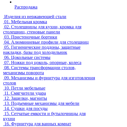
Распродажа
Изделия из нержавеющей стали
01.
Мебельная кромка
02.
Столешницы для кухни, кромка для
столешниц, стеновые панели
03.
Пристеночные бортики
04.
Алюминиевые профили для столешниц
05.
Гигиенические поддоны, защитные
накладки, базы под холодильник
06.
Цокольные системы
07.
Ножки под цоколь, опорные, колеса
08.
Системы трансформации столов,
механизмы поворота
09.
Механизмы и фурнитура для изготовления
столов
10.
Петли мебельные
11.
Смягчители удара
12.
Защелки, магниты
13.
Подъемные механизмы для мебели
14.
Сушки для посуды
15.
Сетчатые емкости и бутылочницы для
кухни
16.
Фурнитура для ванных комнат