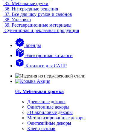
35.
Мебельные ручки
36.
Интерьерные решения
37.
Все для шоу-румов и салонов
38.
Упаковка
39.
Реставрационные материалы
Сувенирная и рекламная продукция
Бренды
Электронные каталоги
Каталоги для САПР
01. Мебельная кромка
Древесные декоры
Однотонные декоры
3D-акриловые декоры
Металлизированные декоры
Фантазийные декоры
Клей-расплав