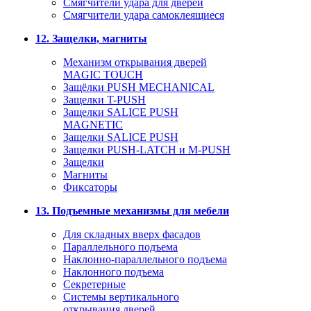
Смягчители удара для дверей
Cмягчители удара самоклеящиеся
12. Защелки, магниты
Механизм открывания дверей
MAGIC TOUCH
Защёлки PUSH MECHANICAL
Защелки T-PUSH
Защелки SALICE PUSH
MAGNETIC
Защелки SALICE PUSH
Защелки PUSH-LATCH и M-PUSH
Защелки
Магниты
Фиксаторы
13. Подъемные механизмы для мебели
Для складных вверх фасадов
Параллельного подъема
Наклонно-параллельного подъема
Наклонного подъема
Секретерные
Системы вертикального
открывания дверей