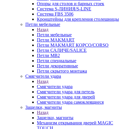
Опоры для столов и барных стоек
Система S-ЛИНИЯ/S-LINE
Система FBS 3506
Кронштейны для крепления столешницы
Петли мебельные
Назад
Петли мебельные
Петли MAKMART
Петли MAKMART КОРСО/CORSO
Петли САЛИЧЕ/SALICE
Петли MB2
Петли специальные
Петли декоративные
Петли скрытого монтажа
Смягчители удара
Назад
Смягчители удара
Смягчители удара для петель
Смягчители удара для дверей
Cмягчители удара самоклеящиеся
Защелки, магниты
Назад
Защелки, магниты
Механизм открывания дверей MAGIC
TOUCH