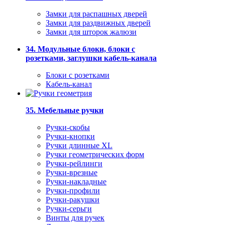
Замки для распашных дверей
Замки для раздвижных дверей
Замки для шторок жалюзи
34. Модульные блоки, блоки с
розетками, заглушки кабель-канала
Блоки с розетками
Кабель-канал
35. Мебельные ручки
Ручки-скобы
Ручки-кнопки
Ручки длинные XL
Ручки геометрических форм
Ручки-рейлинги
Ручки-врезные
Ручки-накладные
Ручки-профили
Ручки-ракушки
Ручки-серьги
Винты для ручек