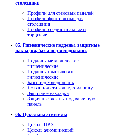
столешниц
Профили для стеновых панелей
Профили фронтальные для
столешниц
Профили соединительные и
торцевые
05. Гигиенические поддоны, защитные
накладки, базы под холодильник
Поддоны металлические
гигиенические
Поддоны пластиковые
гигиенические
Базы под холодильник
Лотки под стиральную машину
Защитные накладки
Защитные экраны под варочную
панель
06. Цокольные системы
Цоколь ПВХ
Цоколь алюминиевый