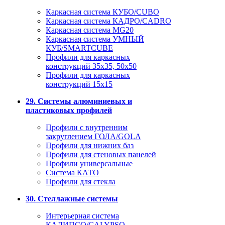
Каркасная система КУБО/CUBO
Каркасная система КАДРО/CADRO
Каркасная система MG20
Каркасная система УМНЫЙ
КУБ/SMARTCUBE
Профили для каркасных
конструкций 35x35, 50x50
Профили для каркасных
конструкций 15х15
29. Системы алюминиевых и
пластиковых профилей
Профили с внутренним
закруглением ГОЛА/GOLA
Профили для нижних баз
Профили для стеновых панелей
Профили универсальные
Система КАТО
Профили для стекла
30. Стеллажные системы
Интерьерная система
КАЛИПСО/CALYPSO