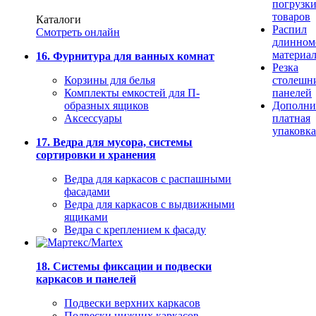
погрузк
товаров
Каталоги
Распил
Смотреть онлайн
длинном
материа
16. Фурнитура для ванных комнат
Резка
Корзины для белья
столешн
Комплекты емкостей для П-
панелей
образных ящиков
Дополни
Аксессуары
платная
упаковка
17. Ведра для мусора, системы
сортировки и хранения
Ведра для каркасов с распашными
фасадами
Ведра для каркасов с выдвижными
ящиками
Ведра с креплением к фасаду
18. Системы фиксации и подвески
каркасов и панелей
Подвески верхних каркасов
Подвески нижних каркасов