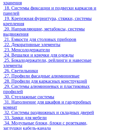
хранения
18.
Системы фиксации и подвески каркасов и
панелей
19.
Крепежная фурнитура, стяжки, системы
крепления
20.
Направляющие, метабоксы, системы
выдвижения
21.
Емкости для столовых приборов
22.
Декоративные элементы
23.
Менсолодержатели
24.
Вешалки и крючки для одежды
25.
Бокалодержатели, рейлинги и навесные
элементы
26.
Светильники
27.
Профили фасадные алюминиевые
28.
Профили для каркасных конструкций
29.
Системы алюминиевых и пластиковых
профилей
30.
Стеллажные системы
31.
Наполнение для шкафов и гардеробных
комнат
32.
Системы раздвижных и складных дверей
33.
Замки для мебели
34.
Модульные блоки, блоки с розетками,
заглушки кабель-канала