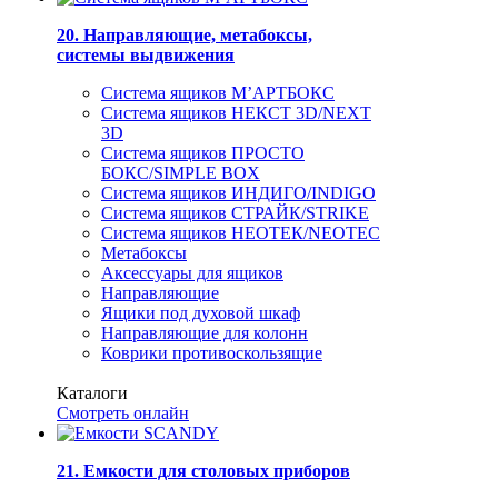
20. Направляющие, метабоксы,
системы выдвижения
Система ящиков М’АРТБОКС
Система ящиков НЕКСТ 3D/NEXT
3D
Система ящиков ПРОСТО
БОКС/SIMPLE BOX
Система ящиков ИНДИГО/INDIGO
Система ящиков СТРАЙК/STRIKE
Система ящиков НЕОТЕК/NEOTEC
Метабоксы
Аксессуары для ящиков
Направляющие
Ящики под духовой шкаф
Направляющие для колонн
Коврики противоскользящие
Каталоги
Смотреть онлайн
21. Емкости для столовых приборов