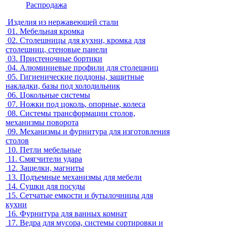
Распродажа
Изделия из нержавеющей стали
01.
Мебельная кромка
02.
Столешницы для кухни, кромка для
столешниц, стеновые панели
03.
Пристеночные бортики
04.
Алюминиевые профили для столешниц
05.
Гигиенические поддоны, защитные
накладки, базы под холодильник
06.
Цокольные системы
07.
Ножки под цоколь, опорные, колеса
08.
Системы трансформации столов,
механизмы поворота
09.
Механизмы и фурнитура для изготовления
столов
10.
Петли мебельные
11.
Смягчители удара
12.
Защелки, магниты
13.
Подъемные механизмы для мебели
14.
Сушки для посуды
15.
Сетчатые емкости и бутылочницы для
кухни
16.
Фурнитура для ванных комнат
17.
Ведра для мусора, системы сортировки и