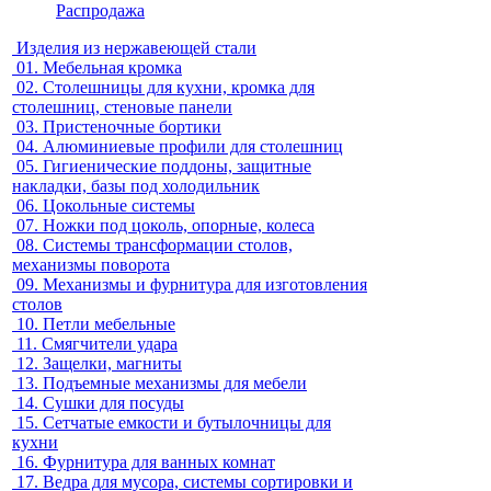
Распродажа
Изделия из нержавеющей стали
01.
Мебельная кромка
02.
Столешницы для кухни, кромка для
столешниц, стеновые панели
03.
Пристеночные бортики
04.
Алюминиевые профили для столешниц
05.
Гигиенические поддоны, защитные
накладки, базы под холодильник
06.
Цокольные системы
07.
Ножки под цоколь, опорные, колеса
08.
Системы трансформации столов,
механизмы поворота
09.
Механизмы и фурнитура для изготовления
столов
10.
Петли мебельные
11.
Смягчители удара
12.
Защелки, магниты
13.
Подъемные механизмы для мебели
14.
Сушки для посуды
15.
Сетчатые емкости и бутылочницы для
кухни
16.
Фурнитура для ванных комнат
17.
Ведра для мусора, системы сортировки и