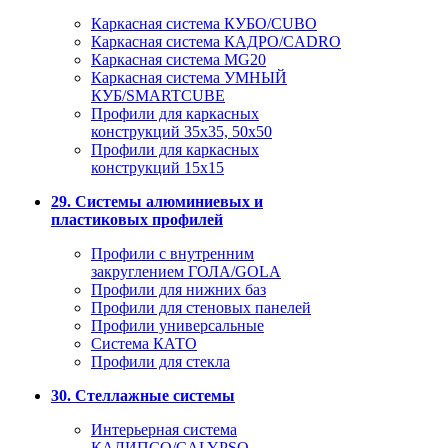
Каркасная система КУБО/CUBO
Каркасная система КАДРО/CADRO
Каркасная система MG20
Каркасная система УМНЫЙ
КУБ/SMARTCUBE
Профили для каркасных
конструкций 35x35, 50x50
Профили для каркасных
конструкций 15х15
29. Системы алюминиевых и
пластиковых профилей
Профили с внутренним
закруглением ГОЛА/GOLA
Профили для нижних баз
Профили для стеновых панелей
Профили универсальные
Система КАТО
Профили для стекла
30. Стеллажные системы
Интерьерная система
КАЛИПСО/CALYPSO