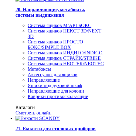
20. Направляющие, метабоксы,
системы выдвижения
Система ящиков М’АРТБОКС
Система ящиков НЕКСТ 3D/NEXT
3D
Система ящиков ПРОСТО
БОКС/SIMPLE BOX
Система ящиков ИНДИГО/INDIGO
Система ящиков СТРАЙК/STRIKE
Система ящиков НЕОТЕК/NEOTEC
Метабоксы
Аксессуары для ящиков
Направляющие
Ящики под духовой шкаф
Направляющие для колонн
Коврики противоскользящие
Каталоги
Смотреть онлайн
21. Емкости для столовых приборов