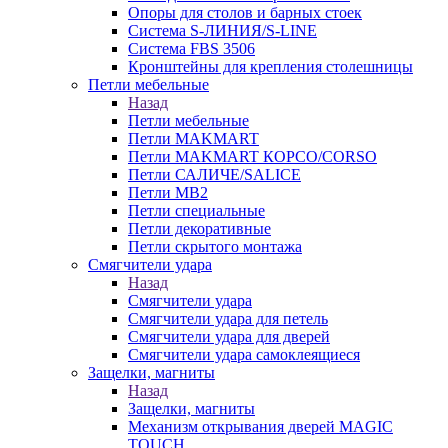
Опоры для столов и барных стоек
Система S-ЛИНИЯ/S-LINE
Система FBS 3506
Кронштейны для крепления столешницы
Петли мебельные
Назад
Петли мебельные
Петли MAKMART
Петли MAKMART КОРСО/CORSO
Петли САЛИЧЕ/SALICE
Петли MB2
Петли специальные
Петли декоративные
Петли скрытого монтажа
Смягчители удара
Назад
Смягчители удара
Смягчители удара для петель
Смягчители удара для дверей
Cмягчители удара самоклеящиеся
Защелки, магниты
Назад
Защелки, магниты
Механизм открывания дверей MAGIC
TOUCH