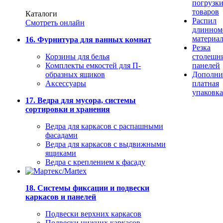
погрузк
товаров
Каталоги
Распил
Смотреть онлайн
длинном
материа
16. Фурнитура для ванных комнат
Резка
Корзины для белья
столешн
Комплекты емкостей для П-
панелей
образных ящиков
Дополни
Аксессуары
платная
упаковка
17. Ведра для мусора, системы
сортировки и хранения
Ведра для каркасов с распашными
фасадами
Ведра для каркасов с выдвижными
ящиками
Ведра с креплением к фасаду
18. Системы фиксации и подвески
каркасов и панелей
Подвески верхних каркасов
Подвески нижних каркасов