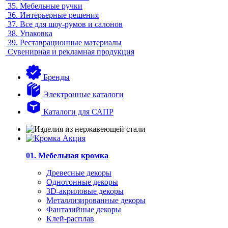
35.
Мебельные ручки
36.
Интерьерные решения
37.
Все для шоу-румов и салонов
38.
Упаковка
39.
Реставрационные материалы
Сувенирная и рекламная продукция
Бренды
Электронные каталоги
Каталоги для САПР
01. Мебельная кромка
Древесные декоры
Однотонные декоры
3D-акриловые декоры
Металлизированные декоры
Фантазийные декоры
Клей-расплав