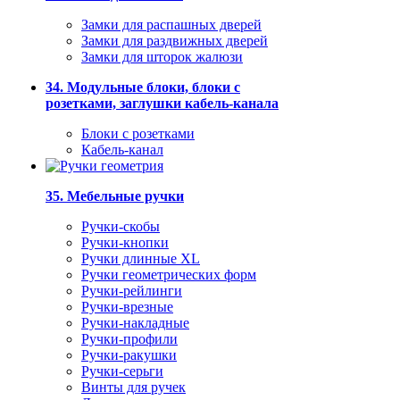
Замки для распашных дверей
Замки для раздвижных дверей
Замки для шторок жалюзи
34. Модульные блоки, блоки с
розетками, заглушки кабель-канала
Блоки с розетками
Кабель-канал
35. Мебельные ручки
Ручки-скобы
Ручки-кнопки
Ручки длинные XL
Ручки геометрических форм
Ручки-рейлинги
Ручки-врезные
Ручки-накладные
Ручки-профили
Ручки-ракушки
Ручки-серьги
Винты для ручек