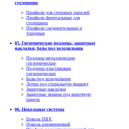
столешниц
Профили для стеновых панелей
Профили фронтальные для
столешниц
Профили соединительные и
торцевые
05. Гигиенические поддоны, защитные
накладки, базы под холодильник
Поддоны металлические
гигиенические
Поддоны пластиковые
гигиенические
Базы под холодильник
Лотки под стиральную машину
Защитные накладки
Защитные экраны под варочную
панель
06. Цокольные системы
Цоколь ПВХ
Цоколь алюминиевый