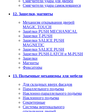
Смягчители удара для дверей
Cмягчители удара самоклеящиеся
12. Защелки, магниты
Механизм открывания дверей
MAGIC TOUCH
Защёлки PUSH MECHANICAL
Защелки T-PUSH
Защелки SALICE PUSH
MAGNETIC
Защелки SALICE PUSH
Защелки PUSH-LATCH и M-PUSH
Защелки
Магниты
Фиксаторы
13. Подъемные механизмы для мебели
Для складных вверх фасадов
Параллельного подъема
Наклонно-параллельного подъема
Наклонного подъема
Секретерные
Системы вертикального
открывания дверей