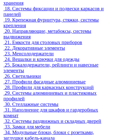
хранения
18.
Системы фиксации и подвески каркасов и
панелей
19.
Крепежная фурнитура, стяжки, системы
крепления
20.
Направляющие, метабоксы, системы
выдвижения
21.
Емкости для столовых приборов
22.
Декоративные элементы
23.
Менсолодержатели
24.
Вешалки и крючки для одежды
25.
Бокалодержатели, рейлинги и навесные
элементы
26.
Светильники
27.
Профили фасадные алюминиевые
28.
Профили для каркасных конструкций
29.
Системы алюминиевых и пластиковых
профилей
30.
Стеллажные системы
31.
Наполнение для шкафов и гардеробных
комнат
32.
Системы раздвижных и складных дверей
33.
Замки для мебели
34.
Модульные блоки, блоки с розетками,
заглушки кабель-канала