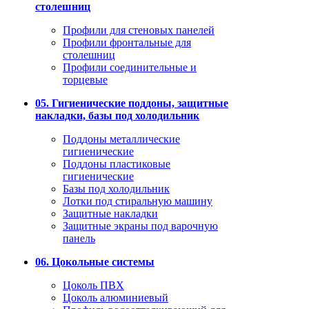
столешниц
Профили для стеновых панелей
Профили фронтальные для
столешниц
Профили соединительные и
торцевые
05. Гигиенические поддоны, защитные
накладки, базы под холодильник
Поддоны металлические
гигиенические
Поддоны пластиковые
гигиенические
Базы под холодильник
Лотки под стиральную машину
Защитные накладки
Защитные экраны под варочную
панель
06. Цокольные системы
Цоколь ПВХ
Цоколь алюминиевый