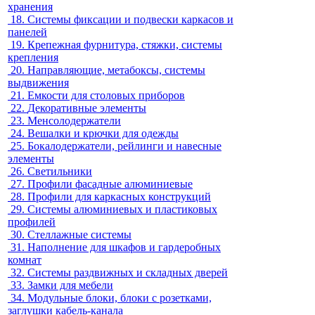
хранения
18.
Системы фиксации и подвески каркасов и
панелей
19.
Крепежная фурнитура, стяжки, системы
крепления
20.
Направляющие, метабоксы, системы
выдвижения
21.
Емкости для столовых приборов
22.
Декоративные элементы
23.
Менсолодержатели
24.
Вешалки и крючки для одежды
25.
Бокалодержатели, рейлинги и навесные
элементы
26.
Светильники
27.
Профили фасадные алюминиевые
28.
Профили для каркасных конструкций
29.
Системы алюминиевых и пластиковых
профилей
30.
Стеллажные системы
31.
Наполнение для шкафов и гардеробных
комнат
32.
Системы раздвижных и складных дверей
33.
Замки для мебели
34.
Модульные блоки, блоки с розетками,
заглушки кабель-канала