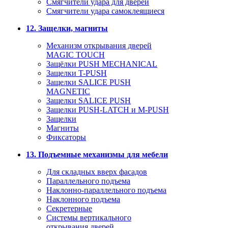
Смягчители удара для дверей
Cмягчители удара самоклеящиеся
12. Защелки, магниты
Механизм открывания дверей
MAGIC TOUCH
Защёлки PUSH MECHANICAL
Защелки T-PUSH
Защелки SALICE PUSH
MAGNETIC
Защелки SALICE PUSH
Защелки PUSH-LATCH и M-PUSH
Защелки
Магниты
Фиксаторы
13. Подъемные механизмы для мебели
Для складных вверх фасадов
Параллельного подъема
Наклонно-параллельного подъема
Наклонного подъема
Секретерные
Системы вертикального
открывания дверей