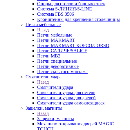
Опоры для столов и барных стоек
Система S-ЛИНИЯ/S-LINE
Система FBS 3506
Кронштейны для крепления столешницы
Петли мебельные
Назад
Петли мебельные
Петли MAKMART
Петли MAKMART КОРСО/CORSO
Петли САЛИЧЕ/SALICE
Петли MB2
Петли специальные
Петли декоративные
Петли скрытого монтажа
Смягчители удара
Назад
Смягчители удара
Смягчители удара для петель
Смягчители удара для дверей
Cмягчители удара самоклеящиеся
Защелки, магниты
Назад
Защелки, магниты
Механизм открывания дверей MAGIC
TOUCH