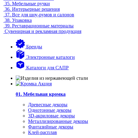
35.
Мебельные ручки
36.
Интерьерные решения
37.
Все для шоу-румов и салонов
38.
Упаковка
39.
Реставрационные материалы
Сувенирная и рекламная продукция
Бренды
Электронные каталоги
Каталоги для САПР
01. Мебельная кромка
Древесные декоры
Однотонные декоры
3D-акриловые декоры
Металлизированные декоры
Фантазийные декоры
Клей-расплав