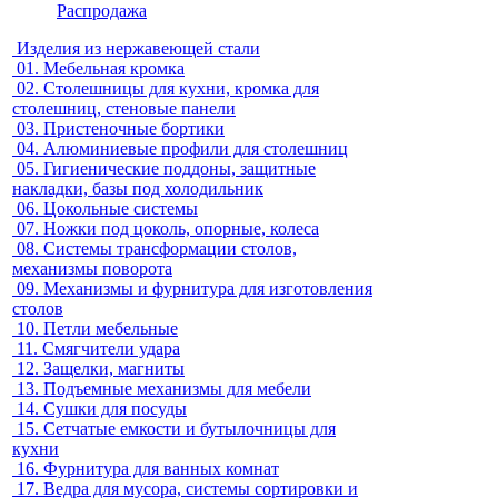
Распродажа
Изделия из нержавеющей стали
01.
Мебельная кромка
02.
Столешницы для кухни, кромка для
столешниц, стеновые панели
03.
Пристеночные бортики
04.
Алюминиевые профили для столешниц
05.
Гигиенические поддоны, защитные
накладки, базы под холодильник
06.
Цокольные системы
07.
Ножки под цоколь, опорные, колеса
08.
Системы трансформации столов,
механизмы поворота
09.
Механизмы и фурнитура для изготовления
столов
10.
Петли мебельные
11.
Смягчители удара
12.
Защелки, магниты
13.
Подъемные механизмы для мебели
14.
Сушки для посуды
15.
Сетчатые емкости и бутылочницы для
кухни
16.
Фурнитура для ванных комнат
17.
Ведра для мусора, системы сортировки и