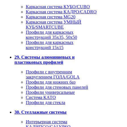
Каркасная система КУБО/CUBO
Каркасная система КАДРО/CADRO
Каркасная система MG20
Каркасная система УМНЫЙ
КУБ/SMARTCUBE
Профили для каркасных
конструкций 35x35, 50x50
Профили для каркасных
конструкций 15х15
29. Системы алюминиевых и
пластиковых профилей
Профили с внутренним
закруглением ГОЛА/GOLA
Профили для нижних баз
Профили для стеновых панелей
Профили универсальные
Система КАТО
Профили для стекла
30. Стеллажные системы
Интерьерная система
КАЛИПСО/CALYPSO