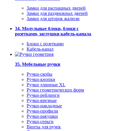
Замки для распашных дверей
Замки для раздвижных дверей
Замки для шторок жалюзи
34. Модульные блоки, блоки с
розетками, заглушки кабель-канала
Блоки с розетками
Кабель-канал
35. Мебельные ручки
Ручки-скобы
Ручки-кнопки
Ручки длинные XL
Ручки геометрических форм
Ручки-рейлинги
Ручки-врезные
Ручки-накладные
Ручки-профили
Ручки-ракушки
Ручки-серьги
Винты для ручек