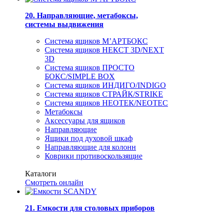
20. Направляющие, метабоксы,
системы выдвижения
Система ящиков М’АРТБОКС
Система ящиков НЕКСТ 3D/NEXT
3D
Система ящиков ПРОСТО
БОКС/SIMPLE BOX
Система ящиков ИНДИГО/INDIGO
Система ящиков СТРАЙК/STRIKE
Система ящиков НЕОТЕК/NEOTEC
Метабоксы
Аксессуары для ящиков
Направляющие
Ящики под духовой шкаф
Направляющие для колонн
Коврики противоскользящие
Каталоги
Смотреть онлайн
21. Емкости для столовых приборов