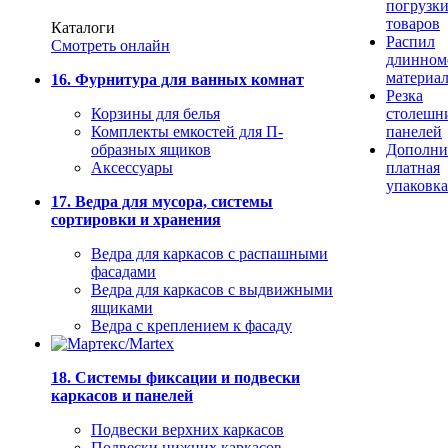
погрузк
товаров
Каталоги
Распил
Смотреть онлайн
длинном
материа
16. Фурнитура для ванных комнат
Резка
Корзины для белья
столешн
Комплекты емкостей для П-
панелей
образных ящиков
Дополни
Аксессуары
платная
упаковка
17. Ведра для мусора, системы
сортировки и хранения
Ведра для каркасов с распашными
фасадами
Ведра для каркасов с выдвижными
ящиками
Ведра с креплением к фасаду
18. Системы фиксации и подвески
каркасов и панелей
Подвески верхних каркасов
Подвески нижних каркасов