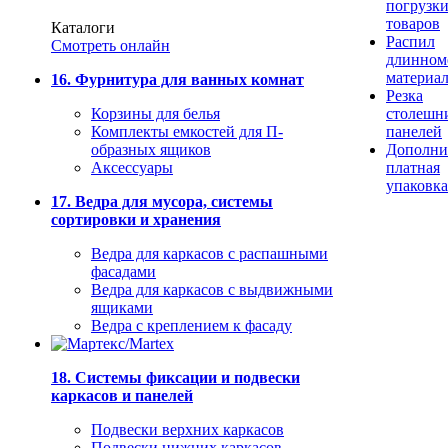
погрузк
товаров
Каталоги
Распил
Смотреть онлайн
длинном
материа
16. Фурнитура для ванных комнат
Резка
Корзины для белья
столешн
Комплекты емкостей для П-
панелей
образных ящиков
Дополни
Аксессуары
платная
упаковка
17. Ведра для мусора, системы
сортировки и хранения
Ведра для каркасов с распашными
фасадами
Ведра для каркасов с выдвижными
ящиками
Ведра с креплением к фасаду
18. Системы фиксации и подвески
каркасов и панелей
Подвески верхних каркасов
Подвески нижних каркасов