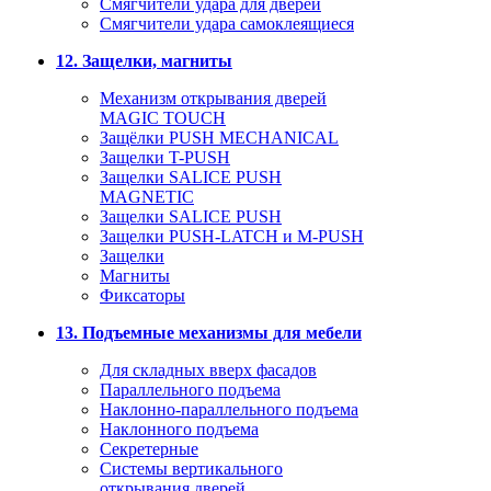
Смягчители удара для дверей
Cмягчители удара самоклеящиеся
12. Защелки, магниты
Механизм открывания дверей
MAGIC TOUCH
Защёлки PUSH MECHANICAL
Защелки T-PUSH
Защелки SALICE PUSH
MAGNETIC
Защелки SALICE PUSH
Защелки PUSH-LATCH и M-PUSH
Защелки
Магниты
Фиксаторы
13. Подъемные механизмы для мебели
Для складных вверх фасадов
Параллельного подъема
Наклонно-параллельного подъема
Наклонного подъема
Секретерные
Системы вертикального
открывания дверей