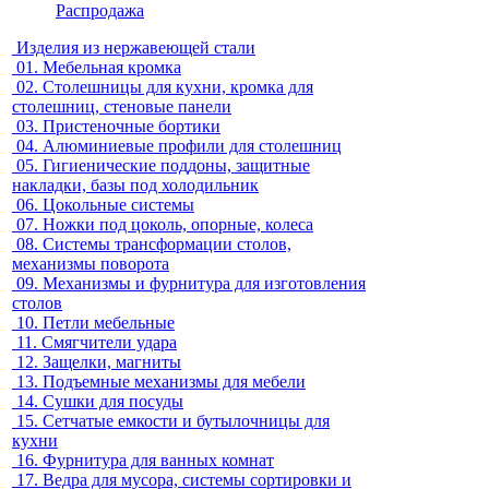
Распродажа
Изделия из нержавеющей стали
01.
Мебельная кромка
02.
Столешницы для кухни, кромка для
столешниц, стеновые панели
03.
Пристеночные бортики
04.
Алюминиевые профили для столешниц
05.
Гигиенические поддоны, защитные
накладки, базы под холодильник
06.
Цокольные системы
07.
Ножки под цоколь, опорные, колеса
08.
Системы трансформации столов,
механизмы поворота
09.
Механизмы и фурнитура для изготовления
столов
10.
Петли мебельные
11.
Смягчители удара
12.
Защелки, магниты
13.
Подъемные механизмы для мебели
14.
Сушки для посуды
15.
Сетчатые емкости и бутылочницы для
кухни
16.
Фурнитура для ванных комнат
17.
Ведра для мусора, системы сортировки и