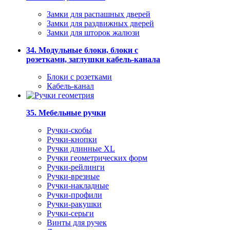
Замки для распашных дверей
Замки для раздвижных дверей
Замки для шторок жалюзи
34. Модульные блоки, блоки с
розетками, заглушки кабель-канала
Блоки с розетками
Кабель-канал
35. Мебельные ручки
Ручки-скобы
Ручки-кнопки
Ручки длинные XL
Ручки геометрических форм
Ручки-рейлинги
Ручки-врезные
Ручки-накладные
Ручки-профили
Ручки-ракушки
Ручки-серьги
Винты для ручек