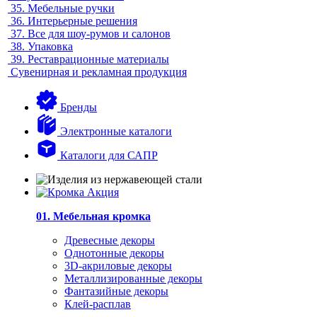
35.
Мебельные ручки
36.
Интерьерные решения
37.
Все для шоу-румов и салонов
38.
Упаковка
39.
Реставрационные материалы
Сувенирная и рекламная продукция
Бренды
Электронные каталоги
Каталоги для САПР
01. Мебельная кромка
Древесные декоры
Однотонные декоры
3D-акриловые декоры
Металлизированные декоры
Фантазийные декоры
Клей-расплав