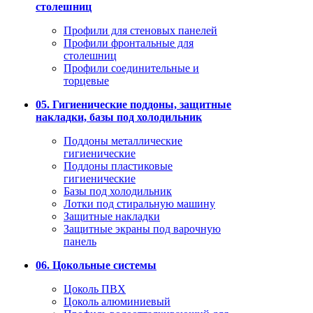
столешниц
Профили для стеновых панелей
Профили фронтальные для
столешниц
Профили соединительные и
торцевые
05. Гигиенические поддоны, защитные
накладки, базы под холодильник
Поддоны металлические
гигиенические
Поддоны пластиковые
гигиенические
Базы под холодильник
Лотки под стиральную машину
Защитные накладки
Защитные экраны под варочную
панель
06. Цокольные системы
Цоколь ПВХ
Цоколь алюминиевый