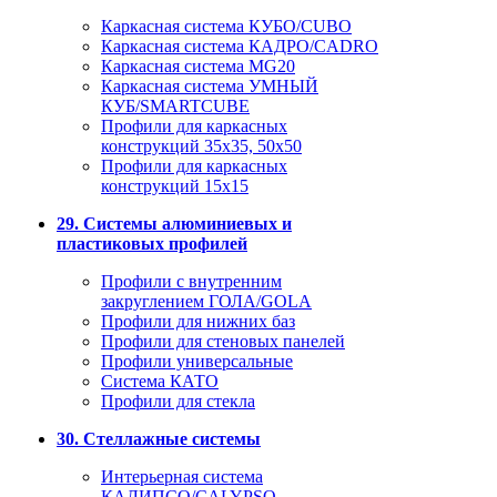
Каркасная система КУБО/CUBO
Каркасная система КАДРО/CADRO
Каркасная система MG20
Каркасная система УМНЫЙ
КУБ/SMARTCUBE
Профили для каркасных
конструкций 35x35, 50x50
Профили для каркасных
конструкций 15х15
29. Системы алюминиевых и
пластиковых профилей
Профили с внутренним
закруглением ГОЛА/GOLA
Профили для нижних баз
Профили для стеновых панелей
Профили универсальные
Система КАТО
Профили для стекла
30. Стеллажные системы
Интерьерная система
КАЛИПСО/CALYPSO