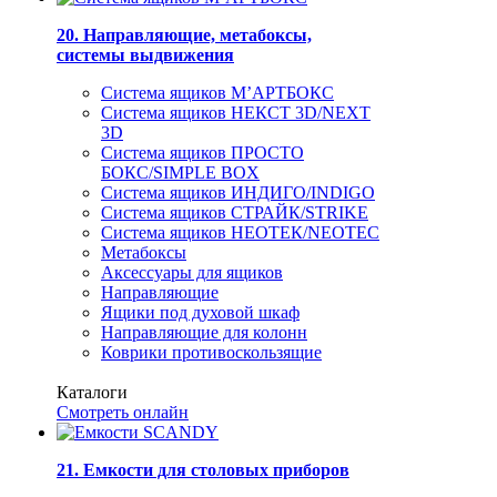
20. Направляющие, метабоксы,
системы выдвижения
Система ящиков М’АРТБОКС
Система ящиков НЕКСТ 3D/NEXT
3D
Система ящиков ПРОСТО
БОКС/SIMPLE BOX
Система ящиков ИНДИГО/INDIGO
Система ящиков СТРАЙК/STRIKE
Система ящиков НЕОТЕК/NEOTEC
Метабоксы
Аксессуары для ящиков
Направляющие
Ящики под духовой шкаф
Направляющие для колонн
Коврики противоскользящие
Каталоги
Смотреть онлайн
21. Емкости для столовых приборов