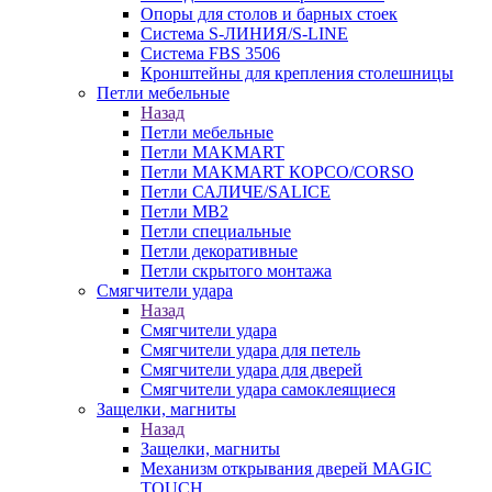
Опоры для столов и барных стоек
Система S-ЛИНИЯ/S-LINE
Система FBS 3506
Кронштейны для крепления столешницы
Петли мебельные
Назад
Петли мебельные
Петли MAKMART
Петли MAKMART КОРСО/CORSO
Петли САЛИЧЕ/SALICE
Петли MB2
Петли специальные
Петли декоративные
Петли скрытого монтажа
Смягчители удара
Назад
Смягчители удара
Смягчители удара для петель
Смягчители удара для дверей
Cмягчители удара самоклеящиеся
Защелки, магниты
Назад
Защелки, магниты
Механизм открывания дверей MAGIC
TOUCH