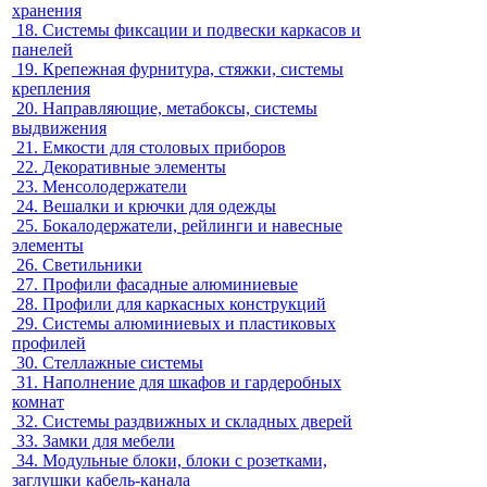
хранения
18.
Системы фиксации и подвески каркасов и
панелей
19.
Крепежная фурнитура, стяжки, системы
крепления
20.
Направляющие, метабоксы, системы
выдвижения
21.
Емкости для столовых приборов
22.
Декоративные элементы
23.
Менсолодержатели
24.
Вешалки и крючки для одежды
25.
Бокалодержатели, рейлинги и навесные
элементы
26.
Светильники
27.
Профили фасадные алюминиевые
28.
Профили для каркасных конструкций
29.
Системы алюминиевых и пластиковых
профилей
30.
Стеллажные системы
31.
Наполнение для шкафов и гардеробных
комнат
32.
Системы раздвижных и складных дверей
33.
Замки для мебели
34.
Модульные блоки, блоки с розетками,
заглушки кабель-канала