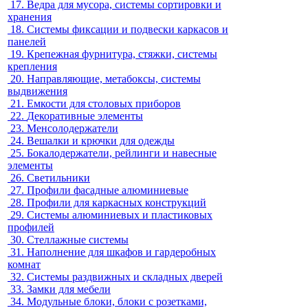
17.
Ведра для мусора, системы сортировки и
хранения
18.
Системы фиксации и подвески каркасов и
панелей
19.
Крепежная фурнитура, стяжки, системы
крепления
20.
Направляющие, метабоксы, системы
выдвижения
21.
Емкости для столовых приборов
22.
Декоративные элементы
23.
Менсолодержатели
24.
Вешалки и крючки для одежды
25.
Бокалодержатели, рейлинги и навесные
элементы
26.
Светильники
27.
Профили фасадные алюминиевые
28.
Профили для каркасных конструкций
29.
Системы алюминиевых и пластиковых
профилей
30.
Стеллажные системы
31.
Наполнение для шкафов и гардеробных
комнат
32.
Системы раздвижных и складных дверей
33.
Замки для мебели
34.
Модульные блоки, блоки с розетками,