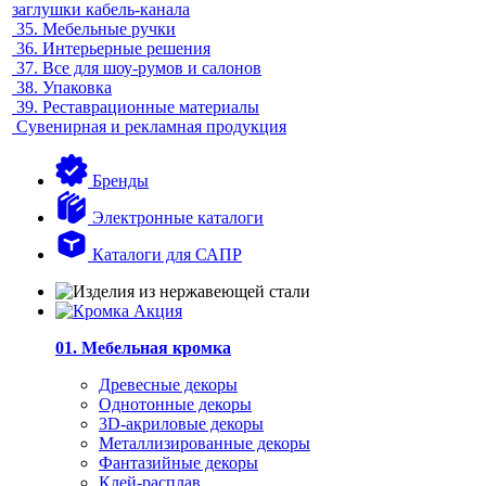
заглушки кабель-канала
35.
Мебельные ручки
36.
Интерьерные решения
37.
Все для шоу-румов и салонов
38.
Упаковка
39.
Реставрационные материалы
Сувенирная и рекламная продукция
Бренды
Электронные каталоги
Каталоги для САПР
01. Мебельная кромка
Древесные декоры
Однотонные декоры
3D-акриловые декоры
Металлизированные декоры
Фантазийные декоры
Клей-расплав