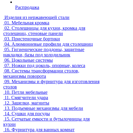
Распродажа
Изделия из нержавеющей стали
01.
Мебельная кромка
02.
Столешницы для кухни, кромка для
столешниц, стеновые панели
03.
Пристеночные бортики
04.
Алюминиевые профили для столешниц
05.
Гигиенические поддоны, защитные
накладки, базы под холодильник
06.
Цокольные системы
07.
Ножки под цоколь, опорные, колеса
08.
Системы трансформации столов,
механизмы поворота
09.
Механизмы и фурнитура для изготовления
столов
10.
Петли мебельные
11.
Смягчители удара
12.
Защелки, магниты
13.
Подъемные механизмы для мебели
14.
Сушки для посуды
15.
Сетчатые емкости и бутылочницы для
кухни
16.
Фурнитура для ванных комнат