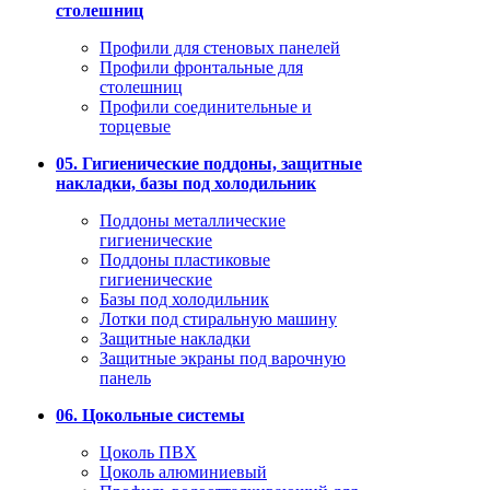
столешниц
Профили для стеновых панелей
Профили фронтальные для
столешниц
Профили соединительные и
торцевые
05. Гигиенические поддоны, защитные
накладки, базы под холодильник
Поддоны металлические
гигиенические
Поддоны пластиковые
гигиенические
Базы под холодильник
Лотки под стиральную машину
Защитные накладки
Защитные экраны под варочную
панель
06. Цокольные системы
Цоколь ПВХ
Цоколь алюминиевый