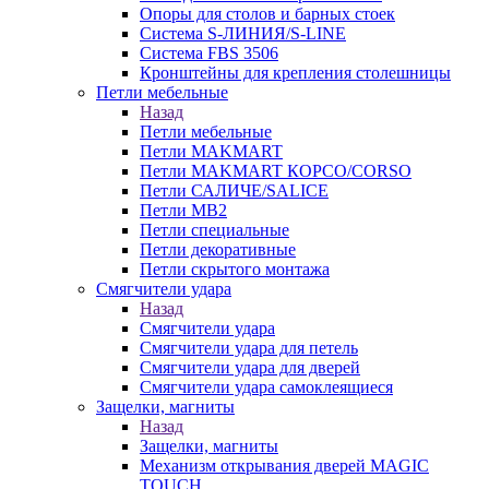
Опоры для столов и барных стоек
Система S-ЛИНИЯ/S-LINE
Система FBS 3506
Кронштейны для крепления столешницы
Петли мебельные
Назад
Петли мебельные
Петли MAKMART
Петли MAKMART КОРСО/CORSO
Петли САЛИЧЕ/SALICE
Петли MB2
Петли специальные
Петли декоративные
Петли скрытого монтажа
Смягчители удара
Назад
Смягчители удара
Смягчители удара для петель
Смягчители удара для дверей
Cмягчители удара самоклеящиеся
Защелки, магниты
Назад
Защелки, магниты
Механизм открывания дверей MAGIC
TOUCH