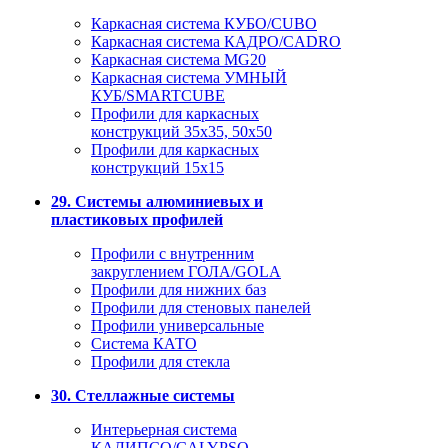
Каркасная система КУБО/CUBO
Каркасная система КАДРО/CADRO
Каркасная система MG20
Каркасная система УМНЫЙ
КУБ/SMARTCUBE
Профили для каркасных
конструкций 35x35, 50x50
Профили для каркасных
конструкций 15х15
29. Системы алюминиевых и
пластиковых профилей
Профили с внутренним
закруглением ГОЛА/GOLA
Профили для нижних баз
Профили для стеновых панелей
Профили универсальные
Система КАТО
Профили для стекла
30. Стеллажные системы
Интерьерная система
КАЛИПСО/CALYPSO