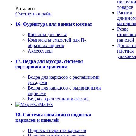
погрузк
товаров
Каталоги
Распил
Смотреть онлайн
длинном
материа
16. Фурнитура для ванных комнат
Резка
Корзины для белья
столешн
Комплекты емкостей для П-
панелей
образных ящиков
Дополни
Аксессуары
платная
упаковка
17. Ведра для мусора, системы
сортировки и хранения
Ведра для каркасов с распашными
фасадами
Ведра для каркасов с выдвижными
ящиками
Ведра с креплением к фасаду
18. Системы фиксации и подвески
каркасов и панелей
Подвески верхних каркасов
Подвески нижних каркасов