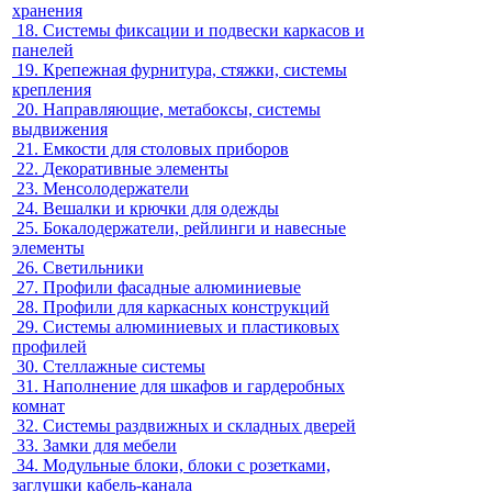
хранения
18.
Системы фиксации и подвески каркасов и
панелей
19.
Крепежная фурнитура, стяжки, системы
крепления
20.
Направляющие, метабоксы, системы
выдвижения
21.
Емкости для столовых приборов
22.
Декоративные элементы
23.
Менсолодержатели
24.
Вешалки и крючки для одежды
25.
Бокалодержатели, рейлинги и навесные
элементы
26.
Светильники
27.
Профили фасадные алюминиевые
28.
Профили для каркасных конструкций
29.
Системы алюминиевых и пластиковых
профилей
30.
Стеллажные системы
31.
Наполнение для шкафов и гардеробных
комнат
32.
Системы раздвижных и складных дверей
33.
Замки для мебели
34.
Модульные блоки, блоки с розетками,
заглушки кабель-канала