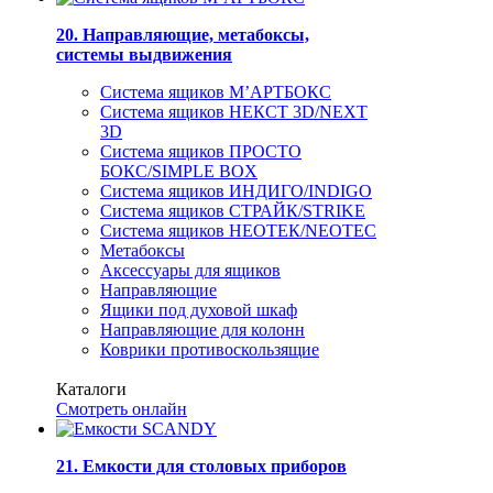
20. Направляющие, метабоксы,
системы выдвижения
Система ящиков М’АРТБОКС
Система ящиков НЕКСТ 3D/NEXT
3D
Система ящиков ПРОСТО
БОКС/SIMPLE BOX
Система ящиков ИНДИГО/INDIGO
Система ящиков СТРАЙК/STRIKE
Система ящиков НЕОТЕК/NEOTEC
Метабоксы
Аксессуары для ящиков
Направляющие
Ящики под духовой шкаф
Направляющие для колонн
Коврики противоскользящие
Каталоги
Смотреть онлайн
21. Емкости для столовых приборов