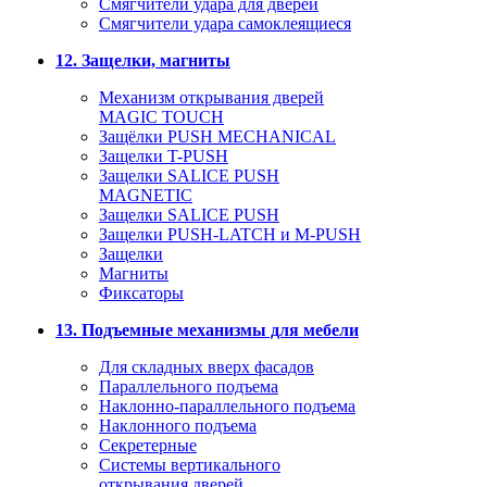
Смягчители удара для дверей
Cмягчители удара самоклеящиеся
12. Защелки, магниты
Механизм открывания дверей
MAGIC TOUCH
Защёлки PUSH MECHANICAL
Защелки T-PUSH
Защелки SALICE PUSH
MAGNETIC
Защелки SALICE PUSH
Защелки PUSH-LATCH и M-PUSH
Защелки
Магниты
Фиксаторы
13. Подъемные механизмы для мебели
Для складных вверх фасадов
Параллельного подъема
Наклонно-параллельного подъема
Наклонного подъема
Секретерные
Системы вертикального
открывания дверей