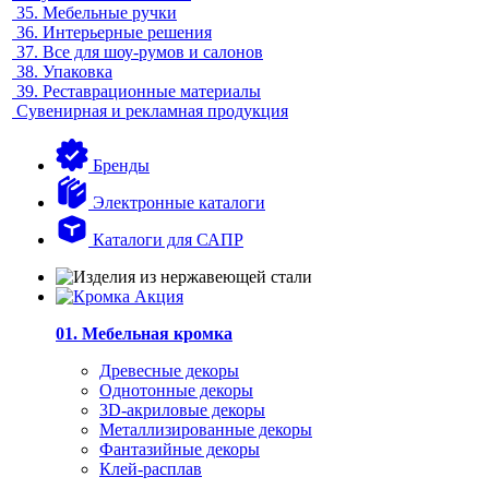
35.
Мебельные ручки
36.
Интерьерные решения
37.
Все для шоу-румов и салонов
38.
Упаковка
39.
Реставрационные материалы
Сувенирная и рекламная продукция
Бренды
Электронные каталоги
Каталоги для САПР
01. Мебельная кромка
Древесные декоры
Однотонные декоры
3D-акриловые декоры
Металлизированные декоры
Фантазийные декоры
Клей-расплав