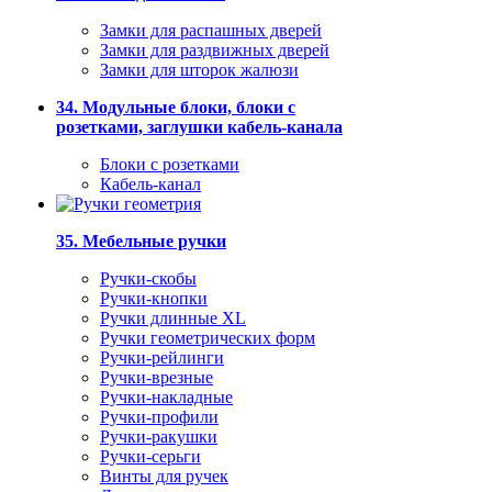
Замки для распашных дверей
Замки для раздвижных дверей
Замки для шторок жалюзи
34. Модульные блоки, блоки с
розетками, заглушки кабель-канала
Блоки с розетками
Кабель-канал
35. Мебельные ручки
Ручки-скобы
Ручки-кнопки
Ручки длинные XL
Ручки геометрических форм
Ручки-рейлинги
Ручки-врезные
Ручки-накладные
Ручки-профили
Ручки-ракушки
Ручки-серьги
Винты для ручек