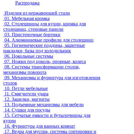
Распродажа
Изделия из нержавеющей стали
01.
Мебельная кромка
02.
Столешницы для кухни, кромка для
столешниц, стеновые панели
03.
Пристеночные бортики
04.
Алюминиевые профили для столешниц
05.
Гигиенические поддоны, защитные
накладки, базы под холодильник
06.
Цокольные системы
07.
Ножки под цоколь, опорные, колеса
08.
Системы трансформации столов,
механизмы поворота
09.
Механизмы и фурнитура для изготовления
столов
10.
Петли мебельные
11.
Смягчители удара
12.
Защелки, магниты
13.
Подъемные механизмы для мебели
14.
Сушки для посуды
15.
Сетчатые емкости и бутылочницы для
кухни
16.
Фурнитура для ванных комнат
17.
Ведра для мусора, системы сортировки и