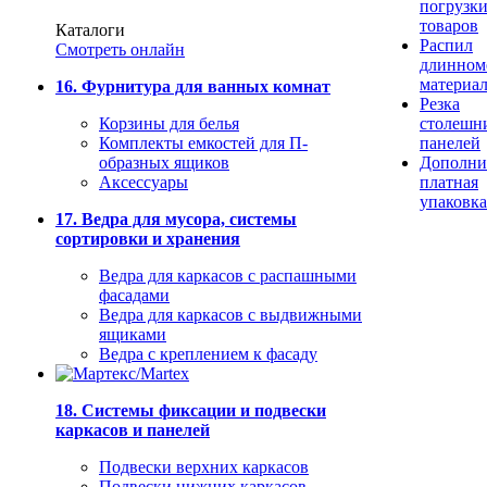
погрузк
товаров
Каталоги
Распил
Смотреть онлайн
длинном
материа
16. Фурнитура для ванных комнат
Резка
Корзины для белья
столешн
Комплекты емкостей для П-
панелей
образных ящиков
Дополни
Аксессуары
платная
упаковка
17. Ведра для мусора, системы
сортировки и хранения
Ведра для каркасов с распашными
фасадами
Ведра для каркасов с выдвижными
ящиками
Ведра с креплением к фасаду
18. Системы фиксации и подвески
каркасов и панелей
Подвески верхних каркасов
Подвески нижних каркасов