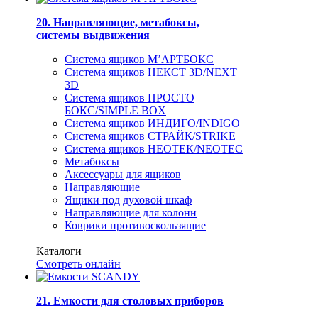
20. Направляющие, метабоксы,
системы выдвижения
Система ящиков М’АРТБОКС
Система ящиков НЕКСТ 3D/NEXT
3D
Система ящиков ПРОСТО
БОКС/SIMPLE BOX
Система ящиков ИНДИГО/INDIGO
Система ящиков СТРАЙК/STRIKE
Система ящиков НЕОТЕК/NEOTEC
Метабоксы
Аксессуары для ящиков
Направляющие
Ящики под духовой шкаф
Направляющие для колонн
Коврики противоскользящие
Каталоги
Смотреть онлайн
21. Емкости для столовых приборов