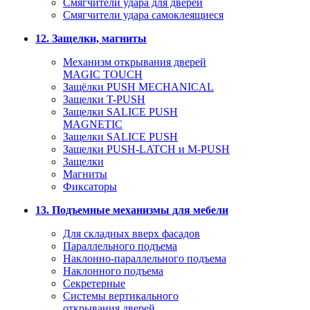
Смягчители удара для дверей
Cмягчители удара самоклеящиеся
12. Защелки, магниты
Механизм открывания дверей
MAGIC TOUCH
Защёлки PUSH MECHANICAL
Защелки T-PUSH
Защелки SALICE PUSH
MAGNETIC
Защелки SALICE PUSH
Защелки PUSH-LATCH и M-PUSH
Защелки
Магниты
Фиксаторы
13. Подъемные механизмы для мебели
Для складных вверх фасадов
Параллельного подъема
Наклонно-параллельного подъема
Наклонного подъема
Секретерные
Системы вертикального
открывания дверей