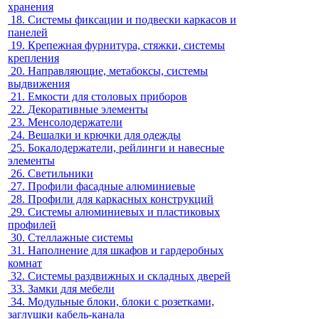
хранения
18.
Системы фиксации и подвески каркасов и
панелей
19.
Крепежная фурнитура, стяжки, системы
крепления
20.
Направляющие, метабоксы, системы
выдвижения
21.
Емкости для столовых приборов
22.
Декоративные элементы
23.
Менсолодержатели
24.
Вешалки и крючки для одежды
25.
Бокалодержатели, рейлинги и навесные
элементы
26.
Светильники
27.
Профили фасадные алюминиевые
28.
Профили для каркасных конструкций
29.
Системы алюминиевых и пластиковых
профилей
30.
Стеллажные системы
31.
Наполнение для шкафов и гардеробных
комнат
32.
Системы раздвижных и складных дверей
33.
Замки для мебели
34.
Модульные блоки, блоки с розетками,
заглушки кабель-канала