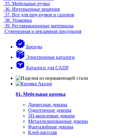
35.
Мебельные ручки
36.
Интерьерные решения
37.
Все для шоу-румов и салонов
38.
Упаковка
39.
Реставрационные материалы
Сувенирная и рекламная продукция
Бренды
Электронные каталоги
Каталоги для САПР
01. Мебельная кромка
Древесные декоры
Однотонные декоры
3D-акриловые декоры
Металлизированные декоры
Фантазийные декоры
Клей-расплав