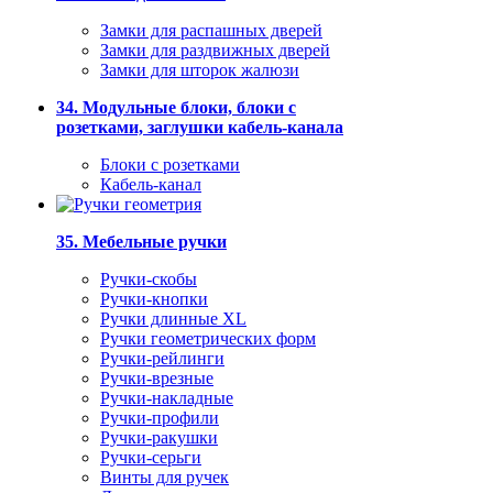
Замки для распашных дверей
Замки для раздвижных дверей
Замки для шторок жалюзи
34. Модульные блоки, блоки с
розетками, заглушки кабель-канала
Блоки с розетками
Кабель-канал
35. Мебельные ручки
Ручки-скобы
Ручки-кнопки
Ручки длинные XL
Ручки геометрических форм
Ручки-рейлинги
Ручки-врезные
Ручки-накладные
Ручки-профили
Ручки-ракушки
Ручки-серьги
Винты для ручек