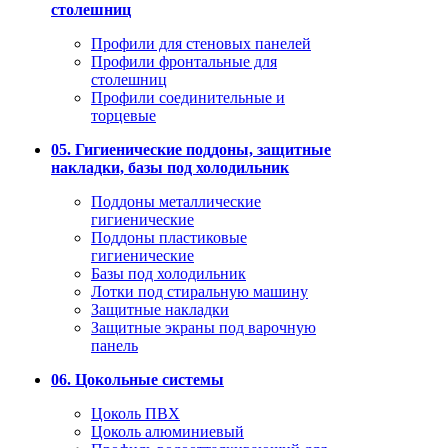
столешниц
Профили для стеновых панелей
Профили фронтальные для
столешниц
Профили соединительные и
торцевые
05. Гигиенические поддоны, защитные
накладки, базы под холодильник
Поддоны металлические
гигиенические
Поддоны пластиковые
гигиенические
Базы под холодильник
Лотки под стиральную машину
Защитные накладки
Защитные экраны под варочную
панель
06. Цокольные системы
Цоколь ПВХ
Цоколь алюминиевый