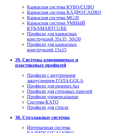
Каркасная система КУБО/CUBO
Каркасная система КАДРО/CADRO
Каркасная система MG20
Каркасная система УМНЫЙ
КУБ/SMARTCUBE
Профили для каркасных
конструкций 35x35, 50x50
Профили для каркасных
конструкций 15х15
29. Системы алюминиевых и
пластиковых профилей
Профили с внутренним
закруглением ГОЛА/GOLA
Профили для нижних баз
Профили для стеновых панелей
Профили универсальные
Система КАТО
Профили для стекла
30. Стеллажные системы
Интерьерная система
КАЛИПСО/CALYPSO