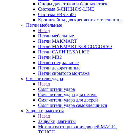
Опоры для столов и барных стоек
Система S-ЛИНИЯ/S-LINE
Система FBS 3506
Кронштейны для крепления столешницы
Петли мебельные
Назад
Петли мебельные
Петли MAKMART
Петли MAKMART КОРСО/CORSO
Петли САЛИЧЕ/SALICE
Петли MB2
Петли специальные
Петли декоративные
Петли скрытого монтажа
Смягчители удара
Назад
Смягчители удара
Смягчители удара для петель
Смягчители удара для дверей
Cмягчители удара самоклеящиеся
Защелки, магниты
Назад
Защелки, магниты
Механизм открывания дверей MAGIC
TOUCH