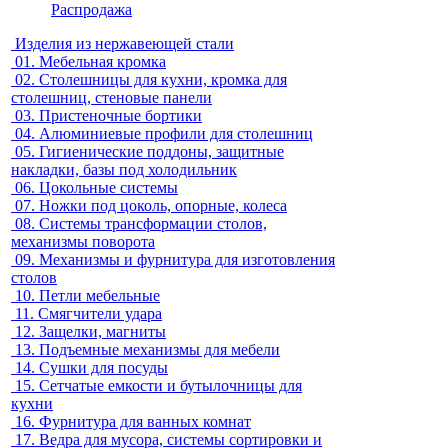
Распродажа
Изделия из нержавеющей стали
01.
Мебельная кромка
02.
Столешницы для кухни, кромка для
столешниц, стеновые панели
03.
Пристеночные бортики
04.
Алюминиевые профили для столешниц
05.
Гигиенические поддоны, защитные
накладки, базы под холодильник
06.
Цокольные системы
07.
Ножки под цоколь, опорные, колеса
08.
Системы трансформации столов,
механизмы поворота
09.
Механизмы и фурнитура для изготовления
столов
10.
Петли мебельные
11.
Смягчители удара
12.
Защелки, магниты
13.
Подъемные механизмы для мебели
14.
Сушки для посуды
15.
Сетчатые емкости и бутылочницы для
кухни
16.
Фурнитура для ванных комнат
17.
Ведра для мусора, системы сортировки и